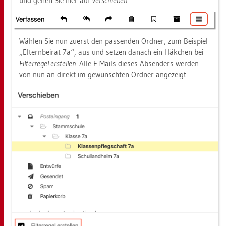
und gehen Sie hier auf
Ver­schie­ben
.
Wäh­len Sie nun zu­erst den pas­sen­den Ord­ner, zum Bei­spiel
„El­tern­bei­rat 7a“, aus und set­zen da­nach ein Häk­chen bei
Fil­ter­re­gel er­stel­len
. Alle E-Mails die­ses Ab­sen­ders wer­den
von nun an di­rekt im ge­wünsch­ten Ord­ner an­ge­zeigt.