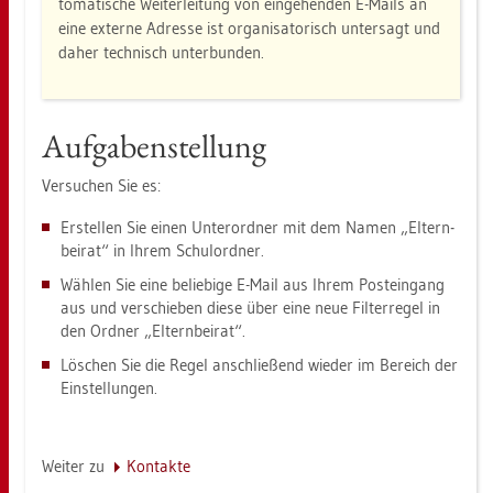
to­ma­ti­sche Wei­ter­lei­tung von ein­ge­hen­den E-Mails an
eine ex­ter­ne Adres­se ist or­ga­ni­sa­to­risch un­ter­sagt und
daher tech­nisch un­ter­bun­den.
Auf­ga­ben­stel­lung
Ver­su­chen Sie es:
Er­stel­len Sie einen Un­ter­ord­ner mit dem Namen „El­tern­
bei­rat“ in Ihrem Schul­ord­ner.
Wäh­len Sie eine be­lie­bi­ge E-Mail aus Ihrem Post­ein­gang
aus und ver­schie­ben diese über eine neue Fil­ter­re­gel in
den Ord­ner „El­tern­bei­rat“.
Lö­schen Sie die Regel an­schlie­ßend wie­der im Be­reich der
Ein­stel­lun­gen.
Wei­ter zu
Kon­tak­te