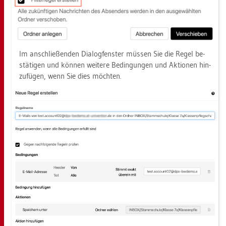
Im an­schlie­ßen­den Dia­log­fens­ter müs­sen Sie die Regel be­
stä­ti­gen und kön­nen wei­te­re Be­din­gun­gen und Ak­tio­nen hin­
zu­fü­gen, wenn Sie dies möch­ten.