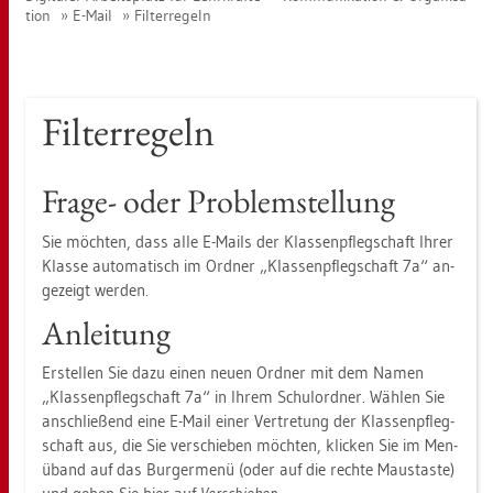
ti­on
E-Mail
Fil­ter­re­geln
Fil­ter­re­geln
Frage- oder Pro­blem­stel­lung
Sie möch­ten, dass alle E-Mails der Klas­sen­pfleg­schaft Ihrer
Klas­se au­to­ma­tisch im Ord­ner „Klas­sen­pfleg­schaft 7a“ an­
ge­zeigt wer­den.
An­lei­tung
Er­stel­len Sie dazu einen neuen Ord­ner mit dem Namen
„Klas­sen­pfleg­schaft 7a“ in Ihrem Schul­ord­ner. Wäh­len Sie
an­schlie­ßend eine E-Mail einer Ver­tre­tung der Klas­sen­pfleg­
schaft aus, die Sie ver­schie­ben möch­ten, kli­cken Sie im Men­
üband auf das Bur­ger­me­nü (oder auf die rech­te Maus­tas­te)