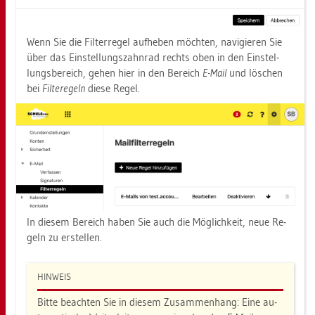
Wenn Sie die Fil­ter­re­gel auf­he­ben möch­ten, na­vi­gie­ren Sie
über das Ein­stel­lungs­zahn­rad rechts oben in den Ein­stel­
lungs­be­reich, gehen hier in den Be­reich
E-Mail
und lö­schen
bei
Fil­te­re­geln
diese Regel.
In die­sem Be­reich haben Sie auch die Mög­lich­keit, neue Re­
geln zu er­stel­len.
HIN­WEIS
Bitte be­ach­ten Sie in die­sem Zu­sam­men­hang: Eine au­