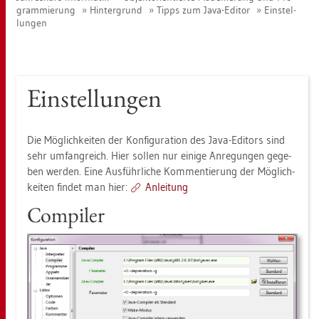
gram­mie­rung
Hin­ter­grund
Tipps zum Java-Edi­tor
Ein­stel­
lun­gen
Ein­stel­lun­gen
Die Mög­lich­kei­ten der Kon­fi­gu­ra­ti­on des Java-Edi­tors sind
sehr um­fang­reich. Hier sol­len nur ei­ni­ge An­re­gun­gen ge­ge­
ben wer­den. Eine Aus­führ­li­che Kom­men­tie­rung der Mög­lich­
kei­ten fin­det man hier:
An­lei­tung
Com­pi­ler