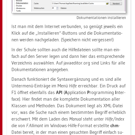
Do­ku­men­ta­tio­nen in­stal­lie­ren
Ist man mit dem In­ter­net ver­bun­den, so ge­nügt je­weils ein
Klick auf die „In­stal­lie­ren“-But­tons und die Do­ku­men­ta­tio­
nen wer­den nach­ge­la­den. (Spei­chern nicht ver­ges­sen!)
In der Schu­le soll­ten auch die Hil­fe­da­tei­en soll­te man ein­
fach auf den Ser­ver legen und dann hier das ent­spre­chen­de
Ver­zeich­nis aus­wäh­len. Auf ja­va­edi­tor.org sind Links für alle
Do­ku­men­ta­tio­nen an­ge­ge­ben.
Da­nach funk­tio­niert die Syn­ta­xer­gän­zung und es sind alle
Un­ter­me­nü-Ein­trä­ge im Menü
Hilfe
er­reich­bar. Ein Druck auf
F1 öff­net eben­falls das
API
(
A
pp­li­ca­ti­on
P
ro­gramming
I
nter­
face). Hier fin­det man die kom­plet­te Do­ku­men­ta­ti­on aller
Klas­sen und Me­tho­den. Das Do­ku­ment liegt als XML-Datei
vor, was die Suche nach einem be­stimm­ten Be­griff er­heb­lich
er­schwert. Mit dem Laden des
Ma­nu­al
steht unter
Hilfe/Index
die von
F.​Alli­mant
im Win­dows-Hilfe-For­mat er­stell­te
chm
-
Datei be­reit, in der man einen ge­such­ten Be­griff ein­fach su­