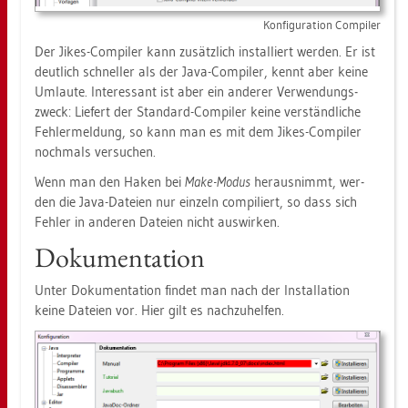
Kon­fi­gu­ra­ti­on Com­pi­ler
Der Jikes-Com­pi­ler kann zu­sätz­lich in­stal­liert wer­den. Er ist
deut­lich schnel­ler als der Java-Com­pi­ler, kennt aber keine
Um­lau­te. In­ter­es­sant ist aber ein an­de­rer Ver­wen­dungs­
zweck: Lie­fert der Stan­dard-Com­pi­ler keine ver­ständ­li­che
Feh­ler­mel­dung, so kann man es mit dem Jikes-Com­pi­ler
noch­mals ver­su­chen.
Wenn man den Haken bei
Make-Modus
her­aus­nimmt, wer­
den die Java-Da­tei­en nur ein­zeln com­pi­liert, so dass sich
Feh­ler in an­de­ren Da­tei­en nicht aus­wir­ken.
Do­ku­men­ta­ti­on
Unter Do­ku­men­ta­ti­on fin­det man nach der In­stal­la­ti­on
keine Da­tei­en vor. Hier gilt es nach­zu­hel­fen.