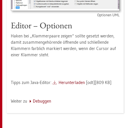
Op­tio­nen UML
Edi­tor – Op­tio­nen
Haken bei „Klam­mer­paa­re zei­gen“ soll­te ge­setzt wer­den,
damit zu­sam­men­ge­hö­ren­de öff­nen­de und schlie­ßen­de
Klam­mern farb­lich mar­kiert wer­den, wenn der Cur­sor auf
einer Klam­mer steht.
Tipps zum Java-Edi­tor:
Her­un­ter­la­den
[odt][809 KB]
Wei­ter zu
De­bug­gen