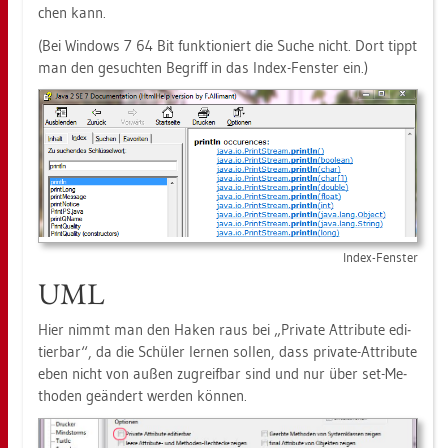
chen kann.
(Bei Win­dows 7 64 Bit funk­tio­niert die Suche nicht. Dort tippt
man den ge­such­ten Be­griff in das Index-Fens­ter ein.)
Index-Fens­ter
UML
Hier nimmt man den Haken raus bei „Pri­va­te At­tri­bu­te edi­
tier­bar“, da die Schü­ler ler­nen sol­len, dass pri­va­te-At­tri­bu­te
eben nicht von außen zu­greif­bar sind und nur über set-Me­
tho­den ge­än­dert wer­den kön­nen.