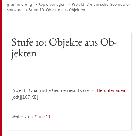
gram­mie­rung
Ko­pier­vor­la­gen
Pro­jekt: Dy­na­mi­sche Geo­me­trie­
soft­ware
Stufe 10: Ob­jek­te aus Ob­jek­ten
Stufe 10: Ob­jek­te aus Ob­
jek­ten
Pro­jekt: Dy­na­mi­sche Geo­me­trie­soft­ware:
Her­un­ter­la­den
[odt][167 KB]
Wei­ter zu
Stufe 11