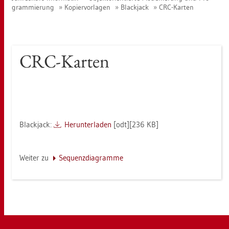
gram­mie­rung
Ko­pier­vor­la­gen
Black­jack
CRC-Kar­ten
CRC-Kar­ten
Black­jack:
Her­un­ter­la­den
[odt][236 KB]
Wei­ter zu
Se­quenz­dia­gram­me