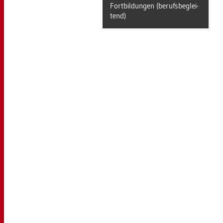
Fort­bil­dun­gen (be­rufs­be­glei­
tend)