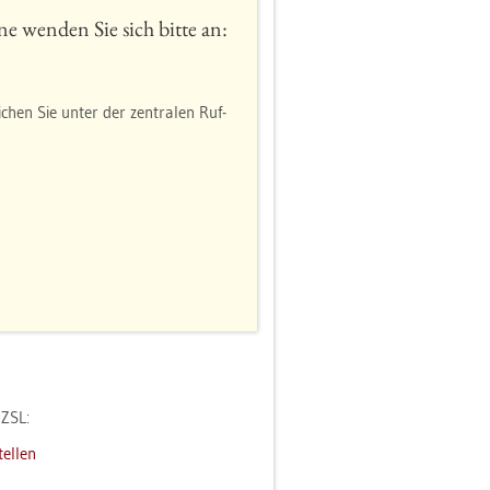
ne wen­den Sie sich bitte an:
­chen Sie unter der zen­tra­len Ruf­
 ZSL:
tel­len