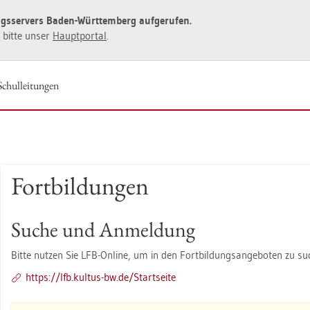
ngs­ser­vers Baden-Würt­tem­berg auf­ge­ru­fen.
ie bitte unser
Haupt­por­tal
.
 Schul­lei­tun­gen
Fort­bil­dun­gen
Suche und An­mel­dung
Bitte nut­zen Sie LFB-On­line, um in den Fort­bil­dungs­an­ge­bo­ten zu su
https://​lfb.​kul­tus-​bw.​de/​Start­sei­te