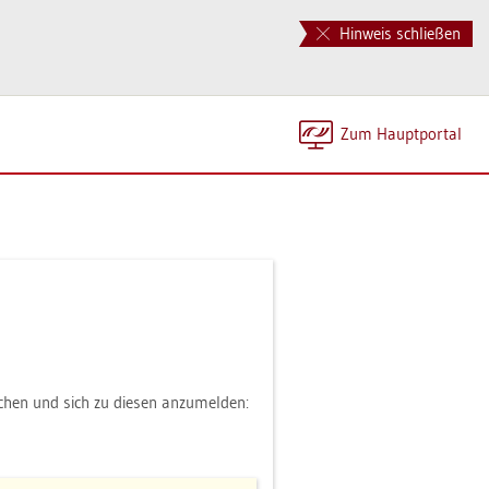
Hinweis schließen
Zum Haupt­por­tal
­chen und sich zu die­sen an­zu­mel­den: