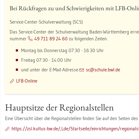
Bei Rück­fra­gen zu und Schwie­rig­kei­ten mit LFB-On­li
Ser­vice-Cen­ter-Schul­ver­wal­tung (SCS)
Das Ser­vice-Cen­ter der Schul­ver­wal­tung Baden-Würt­tem­berg er­rei
num­mer
49 711 89 24 60
zu fol­gen­den Zei­ten:
Mon­tag bis Don­ners­tag 07:30 - 16:30 Uhr
Frei­tag 07:30 - 14:00 Uhr
und unter der E-Mail-Adres­se
sc@​schu­le.​bwl.​de
LFB-On­line
Haupt­sit­ze der Re­gio­nal­stel­len
Eine Über­sicht über die Re­gio­nal­stel­len fin­den Sie auf den Sei­ten des
https://​zsl.​kul­tus-​bw.​de/,Lde/Start­sei­te/ein­rich­tun­gen/re­gio­nal­s