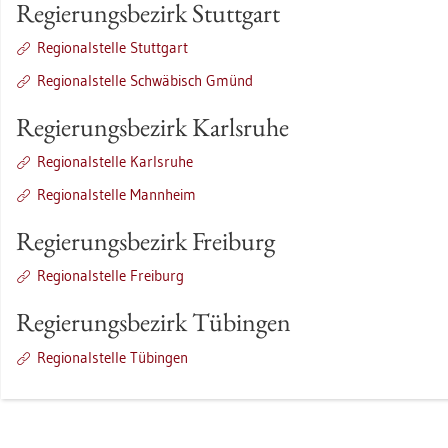
Re­gie­rungs­be­zirk Stutt­gart
Re­gio­nal­stel­le Stutt­gart
Re­gio­nal­stel­le Schwä­bisch Gmünd
Re­gie­rungs­be­zirk Karls­ru­he
Re­gio­nal­stel­le Karls­ru­he
Re­gio­nal­stel­le Mann­heim
Re­gie­rungs­be­zirk Frei­burg
Re­gio­nal­stel­le Frei­burg
Re­gie­rungs­be­zirk Tü­bin­gen
Re­gio­nal­stel­le Tü­bin­gen