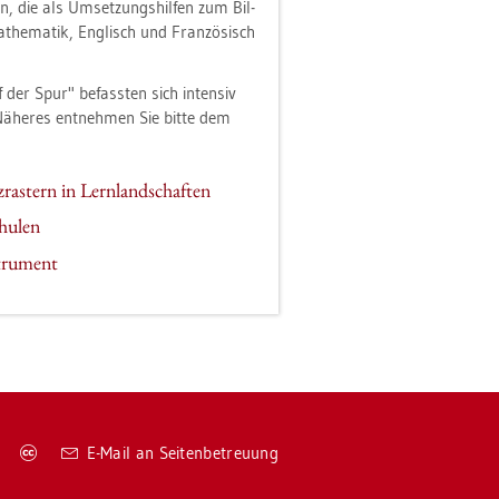
en, die als Um­set­zungs­hil­fen zum Bil­
he­ma­tik, Eng­lisch und Fran­zö­sisch
er Spur" be­fass­ten sich in­ten­siv
ä­he­res ent­neh­men Sie bitte dem
ras­tern in Lern­land­schaf­ten
hu­len
stru­ment
Co­
E-Mail an Sei­ten­be­treu­ung
py­
right