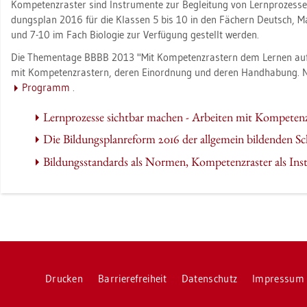
Kom­pe­tenz­ras­ter sind In­stru­men­te zur Be­glei­tung von Lern­pro­zes­s
dungs­plan 2016 für die Klas­sen 5 bis 10 in den Fä­chern Deutsch, Ma­t
und 7-10 im Fach Bio­lo­gie zur Ver­fü­gung ge­stellt wer­den.
Die The­men­ta­ge BBBB 2013 "Mit Kom­pe­tenz­ras­tern dem Ler­nen auf d
mit Kom­pe­tenz­ras­tern, deren Ein­ord­nung und deren Hand­ha­bung. N
Pro­gramm
.
Lern­pro­zes­se sicht­bar ma­chen - Ar­bei­ten mit Kom­pe­tenz­
Die Bil­dungs­plan­re­form 2016 der all­ge­mein bil­den­den Sc
Bil­dungs­stan­dards als Nor­men, Kom­pe­tenz­ras­ter als In­
Dru­cken
Bar­rie­re­frei­heit
Da­ten­schutz
Im­pres­sum