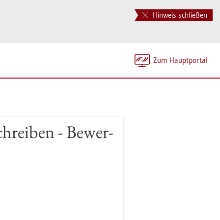
Hinweis schließen
Zum Haupt­por­tal
chrei­ben - Be­wer­