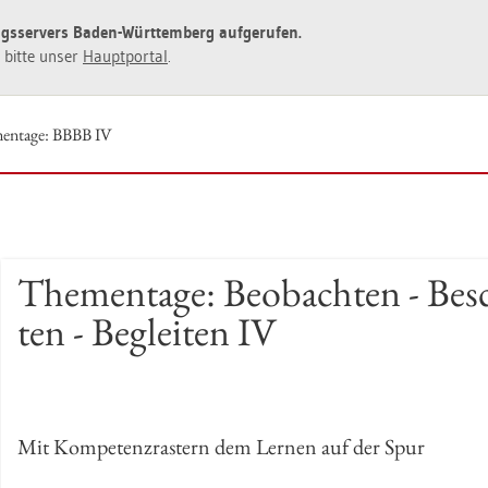
ngs­ser­vers Baden-Würt­tem­berg auf­ge­ru­fen.
ie bitte unser
Haupt­por­tal
.
men­ta­ge: BBBB IV
The­men­ta­ge: Be­ob­ach­ten - Be­s
ten - Be­glei­ten IV
Mit Kom­pe­tenz­ras­tern dem Ler­nen auf der Spur