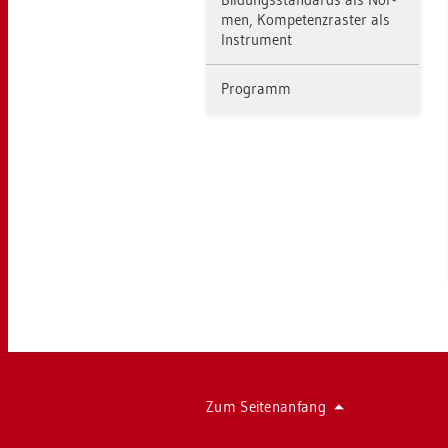
men, Kom­pe­tenz­ras­ter als
In­stru­ment
Pro­gramm
Zum Sei­ten­an­fang