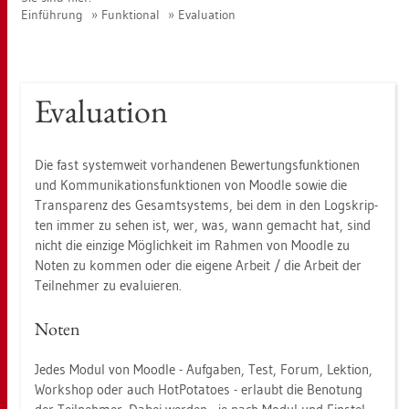
Ein­füh­rung
Funk­tio­nal
Eva­lua­ti­on
Eva­lua­ti­on
Die fast sys­tem­weit vor­han­de­nen Be­wer­tungs­funk­tio­nen
und Kom­mu­ni­ka­ti­ons­funk­tio­nen von Mood­le sowie die
Trans­pa­renz des Ge­samt­sys­tems, bei dem in den Logskrip­
ten immer zu sehen ist, wer, was, wann ge­macht hat, sind
nicht die ein­zi­ge Mög­lich­keit im Rah­men von Mood­le zu
Noten zu kom­men oder die ei­ge­ne Ar­beit / die Ar­beit der
Teil­neh­mer zu eva­lu­ie­ren.
Noten
Jedes Modul von Mood­le - Auf­ga­ben, Test, Forum, Lek­ti­on,
Work­shop oder auch Hot­Po­ta­toes - er­laubt die Be­no­tung