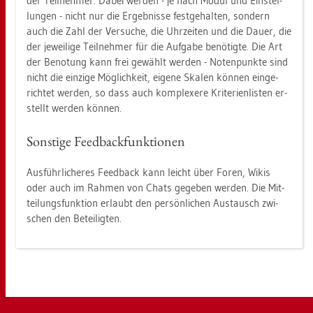
der Teil­neh­mer. Dabei wer­den - je nach Modul und Ein­stel­
lun­gen - nicht nur die Er­geb­nis­se fest­ge­hal­ten, son­dern
auch die Zahl der Ver­su­che, die Uhr­zei­ten und die Dauer, die
der je­wei­li­ge Teil­neh­mer für die Auf­ga­be be­nö­tig­te. Die Art
der Be­no­tung kann frei ge­wählt wer­den - No­ten­punk­te sind
nicht die ein­zi­ge Mög­lich­keit, ei­ge­ne Ska­len kön­nen ein­ge­
rich­tet wer­den, so dass auch kom­ple­xe­re Kri­te­ri­en­lis­ten er­
stellt wer­den kön­nen.
Sons­ti­ge Feed­back­funk­tio­nen
Aus­führ­li­che­res Feed­back kann leicht über Foren, Wikis
oder auch im Rah­men von Chats ge­ge­ben wer­den. Die Mit­
tei­lungs­funk­ti­on er­laubt den per­sön­li­chen Aus­tausch zwi­
schen den Be­tei­lig­ten.