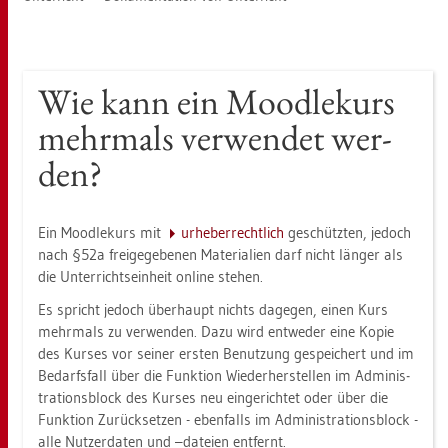
Wie kann ein Mood­le­kurs
mehr­mals ver­wen­det wer­
den?
Ein Mood­le­kurs mit
ur­he­ber­recht­lich
ge­schütz­ten, je­doch
nach §52a frei­ge­ge­be­nen Ma­te­ria­li­en darf nicht län­ger als
die Un­ter­richts­ein­heit on­line ste­hen.
Es spricht je­doch über­haupt nichts da­ge­gen, einen Kurs
mehr­mals zu ver­wen­den. Dazu wird ent­we­der eine Kopie
des Kur­ses vor sei­ner ers­ten Be­nut­zung ge­spei­chert und im
Be­darfs­fall über die Funk­ti­on Wie­der­her­stel­len im Ad­mi­nis­
tra­ti­ons­block des Kur­ses neu ein­ge­rich­tet oder über die
Funk­ti­on Zu­rück­set­zen - eben­falls im Ad­mi­nis­tra­ti­ons­block -
alle Nut­zer­da­ten und –da­tei­en ent­fernt.