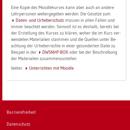
Eine Kopie des Mood­le­kur­ses kann aber auch an an­de­re
Lehr­per­so­nen wei­ter­ge­ge­ben wer­den. Die Ge­set­ze zum
Daten- und Ur­he­ber­schutz
müs­sen in allen Fäl­len und
immer be­ach­tet wer­den. Sinn­voll ist es des­halb, be­reits bei
der Er­stel­lung des Kur­ses zu klä­ren, woher die im Kurs ver­
wen­de­ten Ma­te­ria­li­en stam­men und die Quel­len unter Be­
ach­tung der Ur­he­ber­rech­te in einer ge­son­der­ten Datei zu
Bei­spiel in der
DWS­NHP-BOX
oder bei der Be­schrei­bung
der Ma­te­ria­li­en zu­sam­men­zu­stel­len.
Wei­ter:
Un­ter­rich­ten mit Mood­le
Bar­rie­re­frei­heit
Da­ten­schutz