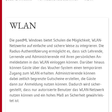
WLAN
Die pa­edML Win­dows bie­tet Schu­len die Mög­lich­keit, WLAN-
Netz­wer­ke auf ein­fa­che und si­che­re Weise zu in­te­grie­ren. Die
Ra­di­us-Au­then­ti­fi­zie­rung er­mög­licht es, dass sich Leh­ren­de,
Ler­nen­de und Ad­mi­nis­trie­ren­de mit ihren per­sön­li­chen An­
mel­de­da­ten in das WLAN ein­log­gen kön­nen. Dar­über hin­aus
kön­nen Gäste über das Vou­cher-Sys­tem einen tem­po­rä­ren
Zu­gang zum WLAN er­hal­ten. Ad­mi­nis­trie­ren­de kön­nen
dabei zeit­lich be­grenz­te Gut­schei­ne er­stel­len, die Gäste
dann zur An­mel­dung nut­zen kön­nen. Da­durch wird si­cher­
ge­stellt, dass nur au­to­ri­sier­te Be­nut­zer das WLAN-Netz­werk
nut­zen kön­nen und ein hohes Maß an Si­cher­heit ge­währ­leis­
tet ist.