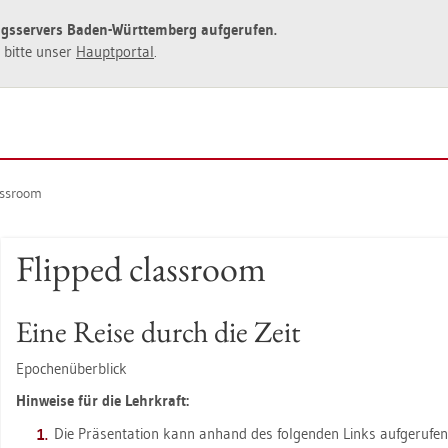
ngs­ser­vers Baden-Würt­tem­berg auf­ge­ru­fen.
ie bitte unser
Haupt­por­tal
.
ass­room
Flip­ped class­room
Eine Reise durch die Zeit
Epo­chen­über­blick
Hin­wei­se für die Lehr­kraft:
Die Prä­sen­ta­ti­on kann an­hand des fol­gen­den Links auf­ge­ru­fe