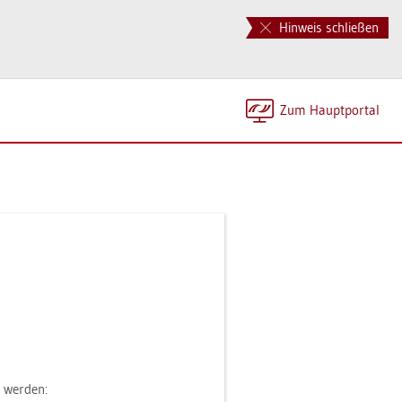
Hinweis schließen
Zum Haupt­por­tal
n wer­den: