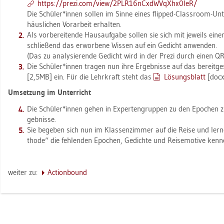
https://​prezi.​com/​view/​2PL​R16n​CxdW​VqXh​x0Ie​R/
Die Schü­ler*innen sol­len im Sinne eines flip­ped-Class­room-Un­ter
häus­li­chen Vor­ar­beit er­hal­ten.
Als vor­be­rei­ten­de Haus­auf­ga­be sol­len sie sich mit je­weils ein
schlie­ßend das er­wor­be­ne Wis­sen auf ein Ge­dicht an­wen­den.
(Das zu ana­ly­sie­ren­de Ge­dicht wird in der Prezi durch einen QR 
Die Schü­ler*innen tra­gen nun ihre Er­geb­nis­se auf das be­reit­ge­
[2,5MB] ein. Für die Lehr­kraft steht das
Lö­sungs­blatt
[docx]
Um­set­zung im Un­ter­richt
Die Schü­ler*innen gehen in Ex­per­ten­grup­pen zu den Epo­chen z
geb­nis­se.
Sie be­ge­ben sich nun im Klas­sen­zim­mer auf die Reise und ler­n
tho­de“ die feh­len­den Epo­chen, Ge­dich­te und Rei­se­mo­ti­ve ken­n
wei­ter zu:
Ac­tion­bound