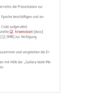
­richts die Prä­sen­ta­ti­on zur
er Epo­che be­schäf­ti­gen und an­
Code auf­ge­ru­fen).
stell­te
Ar­beits­blatt
[docx]
 [2,5MB] zur Ver­fü­gung.
u­sam­men und ver­glei­chen die Er­
en mit Hilfe der „Gal­le­ry-Walk-Me­
en.