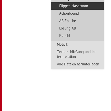
Flip­ped class­room
Ac­tion­bound
AB Epo­che
Lö­sung AB
Ka­nehl
Mo­ti­vik
Tex­ter­schlie­ßung und In­
ter­pre­ta­ti­on
Alle Da­tei­en her­un­ter­la­den