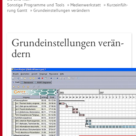
Sons­ti­ge Pro­gram­me und Tools
Me­di­en­werk­statt
Kurz­ein­füh­
rung Gantt
Grund­ein­stel­lun­gen ver­än­dern
Grund­ein­stel­lun­gen ver­än­
dern