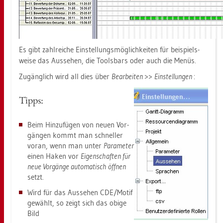
Es gibt zahl­rei­che Ein­stel­lungs­mög­lich­kei­ten für bei­spiels­
wei­se das Aus­se­hen, die Tools­bars oder auch die Menüs.
Zu­gäng­lich wird all dies über
Be­ar­bei­ten
>>
Ein­stel­lun­gen
:
Tipps:
Beim Hin­zu­fü­gen von neuen Vor­
gän­gen kommt man schnel­ler
voran, wenn man unter
Pa­ra­me­ter
einen Haken vor
Ei­gen­schaf­ten für
neue Vor­gän­ge au­to­ma­tisch öff­nen
setzt.
Wird für das Aus­se­hen CDE/Motif
ge­wählt, so zeigt sich das obige
Bild