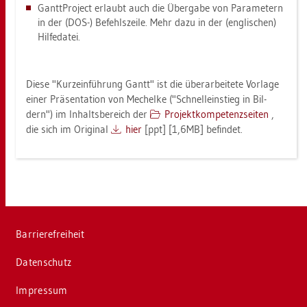
Gantt­Pro­ject er­laubt auch die Über­ga­be von Pa­ra­me­tern
in der (DOS-) Be­fehls­zei­le. Mehr dazu in der (eng­li­schen)
Hil­fe­da­tei.
Diese "Kurz­ein­füh­rung Gantt" ist die über­ar­bei­te­te Vor­la­ge
einer Prä­sen­ta­ti­on von Me­chel­ke ("Schnell­ein­stieg in Bil­
dern") im In­halts­be­reich der
Pro­jekt­kom­pe­tenz­sei­ten
,
die sich im Ori­gi­nal
hier
[ppt] [1,6MB] be­fin­det.
Bar­rie­re­frei­heit
Da­ten­schutz
Im­pres­sum