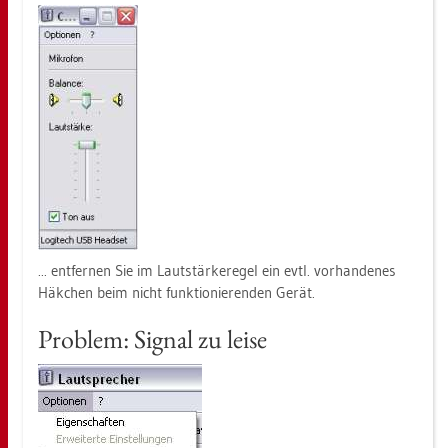
... ent­fer­nen Sie im Laut­stär­ke­re­gel ein evtl. vor­han­de­nes
Häk­chen beim nicht funk­tio­nie­ren­den Gerät.
Pro­blem: Si­gnal zu leise