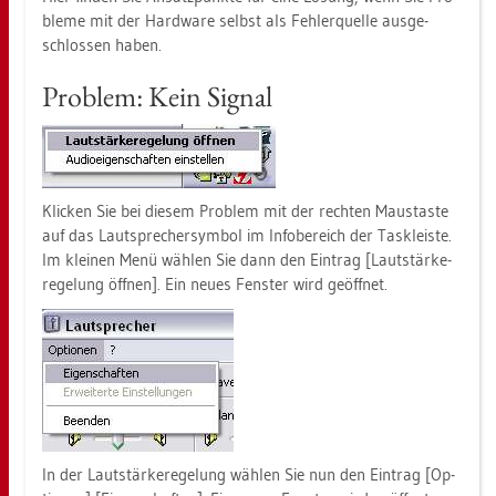
ble­me mit der Hard­ware selbst als Feh­ler­quel­le aus­ge­
schlos­sen haben.
Pro­blem: Kein Si­gnal
Kli­cken Sie bei die­sem Pro­blem mit der rech­ten Maus­tas­te
auf das Laut­spre­cher­sym­bol im In­fo­be­reich der Tas­kleis­te.
Im klei­nen Menü wäh­len Sie dann den Ein­trag [Laut­stär­ke­
re­ge­lung öff­nen]. Ein neues Fens­ter wird ge­öff­net.
In der Laut­stär­ke­re­ge­lung wäh­len Sie nun den Ein­trag [Op­