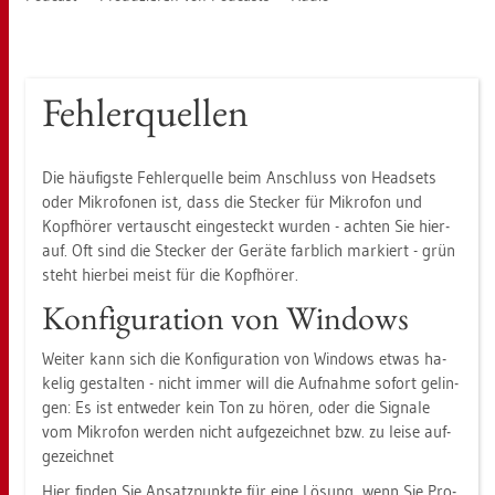
Feh­ler­quel­len
Die häu­figs­te Feh­ler­quel­le beim An­schluss von Head­sets
oder Mi­kro­fo­nen ist, dass die Ste­cker für Mi­kro­fon und
Kopf­hö­rer ver­tauscht ein­ge­steckt wur­den - ach­ten Sie hier­
auf. Oft sind die Ste­cker der Ge­rä­te farb­lich mar­kiert - grün
steht hier­bei meist für die Kopf­hö­rer.
Kon­fi­gu­ra­ti­on von Win­dows
Wei­ter kann sich die Kon­fi­gu­ra­ti­on von Win­dows etwas ha­
ke­lig ge­stal­ten - nicht immer will die Auf­nah­me so­fort ge­lin­
gen: Es ist ent­we­der kein Ton zu hören, oder die Si­gna­le
vom Mi­kro­fon wer­den nicht auf­ge­zeich­net bzw. zu leise auf­
ge­zeich­net
Hier fin­den Sie An­satz­punk­te für eine Lö­sung, wenn Sie Pro­