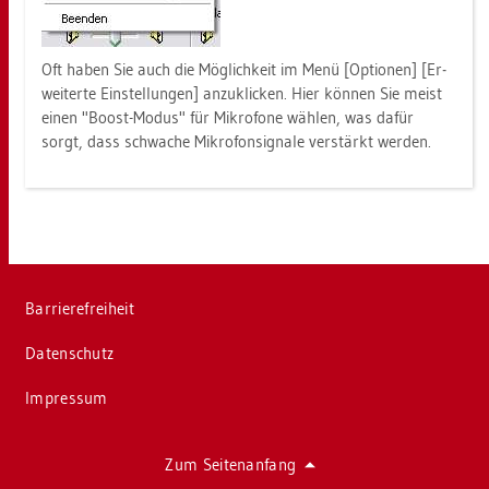
Oft haben Sie auch die Mög­lich­keit im Menü [Op­tio­nen] [Er­
wei­ter­te Ein­stel­lun­gen] an­zu­kli­cken. Hier kön­nen Sie meist
einen "Boost-Modus" für Mi­kro­fo­ne wäh­len, was dafür
sorgt, dass schwa­che Mi­kro­fon­signa­le ver­stärkt wer­den.
Bar­rie­re­frei­heit
Da­ten­schutz
Im­pres­sum
Zum Sei­ten­an­fang