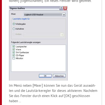
tio­nen] [Ei­gen­schaf­ten]. Ein neues Fens­ter wird ge­öff­net.
Im Menü neben [Mixer] kön­nen Sie nun das Gerät aus­wäh­
len und die Laut­stär­ke­reg­ler für die­ses ak­ti­vie­ren. Nach­dem
Sie das Fens­ter durch einen Klick auf [OK] ge­schlos­sen
haben ...