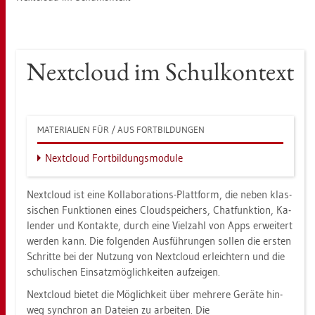
Next­cloud im Schul­kon­text
MA­TE­RIA­LI­EN FÜR / AUS FORT­BIL­DUN­GEN
Next­cloud Fort­bil­dungs­mo­du­le
Next­cloud ist eine Kol­la­bo­ra­ti­ons-Platt­form, die neben klas­
si­schen Funk­tio­nen eines Cloud­spei­chers, Chat­funk­ti­on, Ka­
len­der und Kon­tak­te, durch eine Viel­zahl von Apps er­wei­tert
wer­den kann. Die fol­gen­den Aus­füh­run­gen sol­len die ers­ten
Schrit­te bei der Nut­zung von Next­cloud er­leich­tern und die
schu­li­schen Ein­satz­mög­lich­kei­ten auf­zei­gen.
Next­cloud bie­tet die Mög­lich­keit über meh­re­re Ge­rä­te hin­
weg syn­chron an Da­tei­en zu ar­bei­ten. Die