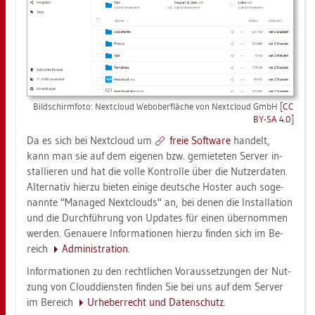
Bild­schirm­fo­to: Next­cloud We­bo­b­er­flä­che von Next­cloud GmbH [
CC
BY-SA 4.0
]
Da es sich bei Next­cloud um
freie Soft­ware
han­delt,
kann man sie auf dem ei­ge­nen bzw. ge­mie­te­ten Ser­ver in­
stal­lie­ren und hat die volle Kon­trol­le über die Nut­zer­da­ten.
Al­ter­na­tiv hier­zu bie­ten ei­ni­ge deut­sche Hos­ter auch so­ge­
nann­te "Ma­na­ged Next­clouds" an, bei denen die In­stal­la­ti­on
und die Durch­füh­rung von Up­dates für einen über­nom­men
wer­den. Ge­naue­re In­for­ma­tio­nen hier­zu fin­den sich im Be­
reich
Ad­mi­nis­tra­ti­on
.
In­for­ma­tio­nen zu den recht­li­chen Vor­aus­set­zun­gen der Nut­
zung von Cloud­diens­ten fin­den Sie bei uns auf dem Ser­ver
im Be­reich
Ur­he­ber­recht und Da­ten­schutz
.