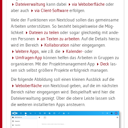
Da­tei­ver­wal­tung
kann dabei
via We­bo­b­er­flä­che
oder
aber auch
via Cli­ent-Soft­ware
er­fol­gen.
Viele der Funk­tio­nen von Next­cloud sol­len das ge­mein­sa­me
Ar­bei­ten un­ter­stüt­zen. So be­steht bei­spiels­wei­se die Mög­
lich­keit
Da­tei­en zu tei­len
oder sogar gleich­zei­tig mit an­de­
ren Per­so­nen
an Tex­ten zu ar­bei­ten
. Auf die De­tails hier­zu
wird im Be­reich
Kol­la­bo­ra­ti­on
näher ein­ge­gan­gen.
Wei­te­re Apps
, wie z.B. die
Ka­len­der-
oder
Um­fra­gen-App
kön­nen hel­fen das Ar­bei­ten in Grup­pen zu
or­ga­ni­sie­ren. Mit der Pro­jekt­ma­nage­ment-App
Deck
las­
sen sich selbst grö­ße­re Pro­jek­te er­folg­reich ma­na­gen.
Die fol­gen­de Ab­bil­dung soll einen klei­nen Aus­blick auf die
We­bo­b­er­flä­che
von Next­cloud geben, auf die im nächs­ten
Be­reich näher ein­ge­gan­gen wird. Bei­spiel­haft wird hier die
Da­tei­ver­wal­tung ge­zeigt. Über die obere Leis­te las­sen sich
die wei­te­ren in­stal­lier­ten Apps an­steu­ern.