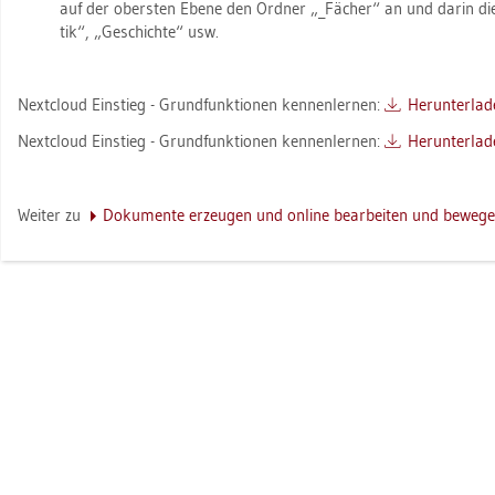
auf der obers­ten Ebene den Ord­ner „_Fä­cher“ an und darin di
tik“, „Ge­schich­te“ usw.
Next­cloud Ein­stieg - Grund­funk­tio­nen ken­nen­ler­nen:
Her­un­ter­la­
Next­cloud Ein­stieg - Grund­funk­tio­nen ken­nen­ler­nen:
Her­un­ter­la­
Wei­ter zu
Do­ku­men­te er­zeu­gen und on­line be­ar­bei­ten und be­we­g