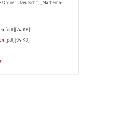
e Ord­ner „Deutsch“, „Ma­the­ma­
den
[odt][74 KB]
den
[pdf][94 KB]
en