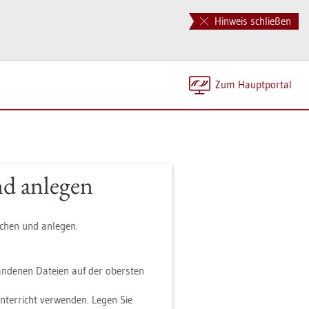
Hinweis schließen
Zum Haupt­por­tal
d an­le­gen
chen und an­le­gen.
­de­nen Da­tei­en auf der obers­ten
Un­ter­richt ver­wen­den. Legen Sie