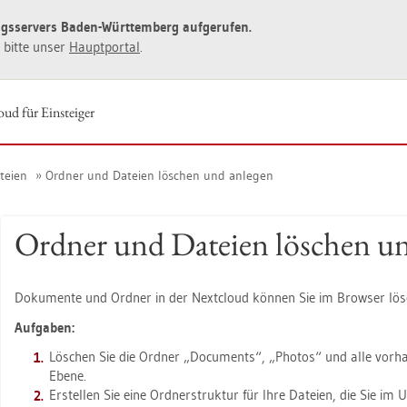
ngs­ser­vers Baden-Würt­tem­berg auf­ge­ru­fen.
ie bitte unser
Haupt­por­tal
.
ud für Ein­stei­ger
tei­en
Ord­ner und Da­tei­en lö­schen und an­le­gen
Ord­ner und Da­tei­en lö­schen un
Do­ku­men­te und Ord­ner in der Next­cloud kön­nen Sie im Brow­ser lö­s
Auf­ga­ben:
Lö­schen Sie die Ord­ner „Do­cu­ments“, „Pho­tos“ und alle vor­han
Ebene.
Er­stel­len Sie eine Ord­ner­struk­tur für Ihre Da­tei­en, die Sie im 