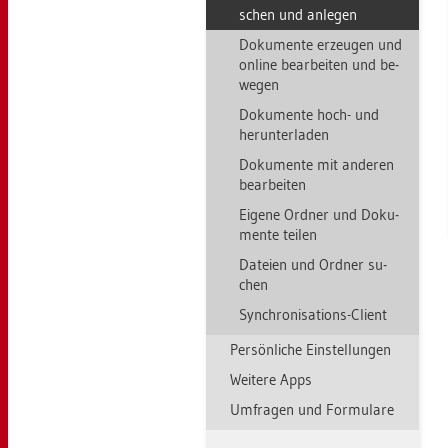
schen und an­le­gen
Do­ku­men­te er­zeu­gen und
on­line be­ar­bei­ten und be­
we­gen
Do­ku­men­te hoch- und
her­un­ter­la­den
Do­ku­men­te mit an­de­ren
be­ar­bei­ten
Ei­ge­ne Ord­ner und Do­ku­
men­te tei­len
Da­tei­en und Ord­ner su­
chen
Syn­chro­ni­sa­ti­ons-Cli­ent
Per­sön­li­che Ein­stel­lun­gen
Wei­te­re Apps
Um­fra­gen und For­mu­la­re