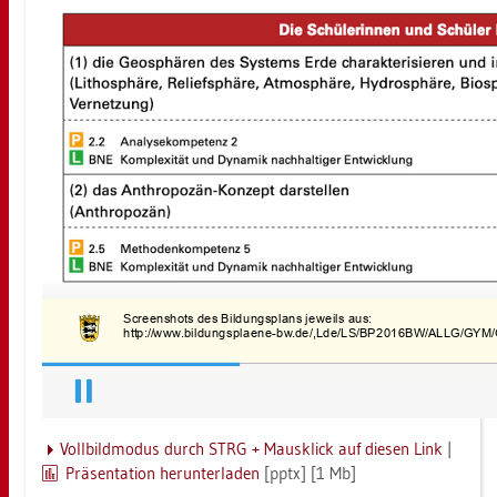
Voll­bild­mo­dus durch STRG + Maus­klick auf die­sen Link
|
Prä­sen­ta­ti­on her­un­ter­la­den
[pptx] [1 Mb]