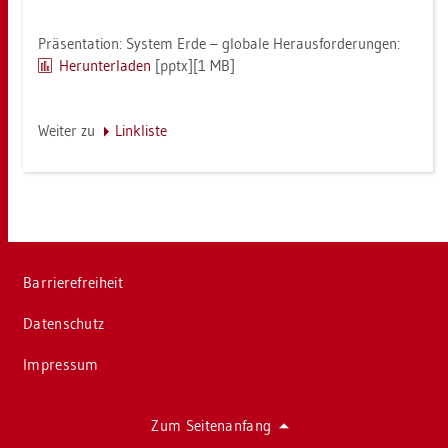
Prä­sen­ta­ti­on: Sys­tem Erde – glo­ba­le Her­aus­for­de­run­gen:
Her­un­ter­la­den
[pptx][1 MB]
Wei­ter zu
Link­lis­te
Bar­rie­re­frei­heit
Da­ten­schutz
Im­pres­sum
Zum Sei­ten­an­fang