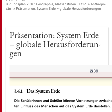
Bil­dungs­plan 2016: Geo­gra­phie, Klas­sen­stu­fen 11/12
An­thro­po­
zän
Prä­sen­ta­ti­on: Sys­tem Erde – glo­ba­le Her­aus­for­de­run­gen
Prä­sen­ta­ti­on: Sys­tem Erde
– glo­ba­le Her­aus­for­de­run­
gen