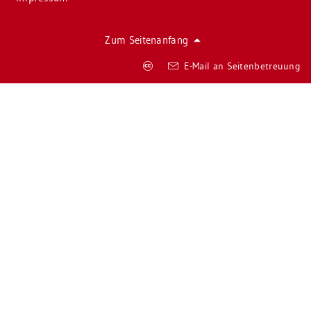
Zum Sei­ten­an­fang
Co­
E-Mail an Sei­ten­be­treu­ung
py­
right