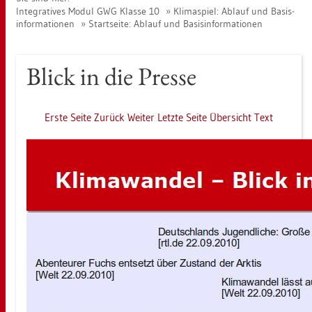
In­te­gra­ti­ves Modul GWG Klas­se 10
Kli­ma­spiel: Ab­lauf und Ba­sis­
in­for­ma­tio­nen
Start­sei­te: Ab­lauf und Ba­sis­in­for­ma­tio­nen
Blick in die Pres­se
Erste Seite
Zu­rück
Wei­ter
Letz­te Seite
Über­sicht
Text