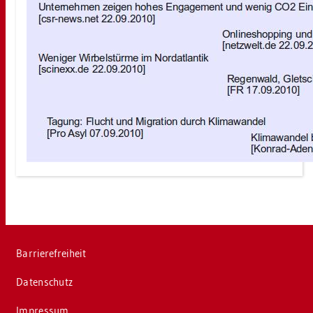
Bar­rie­re­frei­heit
Da­ten­schutz
Im­pres­sum