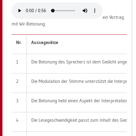
ein Vor­trag
mit Wir-Be­to­nung.
Nr.
Aus­sa­ge­sät­ze
1
Die Be­to­nung des Spre­chers ist dem Ge­dicht an­ge­mes­
2
Die Mo­du­la­ti­on der Stim­me un­ter­stützt die In­ter­pre­ta­ti
3
Die Be­to­nung hebt einen As­pekt der In­ter­pre­ta­ti­on be­
4
Die Le­se­ge­schwin­dig­keit passt zum In­halt des Ge­dichts