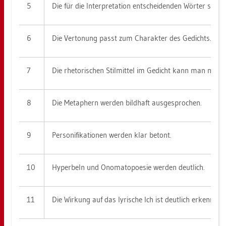
5
Die für die In­ter­pre­ta­ti­on ent­schei­den­den Wör­ter sind 
6
Die Ver­to­nung passt zum Cha­rak­ter des Ge­dichts.
7
Die rhe­to­ri­schen Stil­mit­tel im Ge­dicht kann man mit de
8
Die Me­ta­phern wer­den bild­haft aus­ge­spro­chen.
9
Per­so­ni­fi­ka­tio­nen wer­den klar be­tont.
10
Hy­per­beln und Ono­ma­to­poe­sie wer­den deut­lich.
11
Die Wir­kung auf das ly­ri­sche Ich ist deut­lich er­kenn­bar