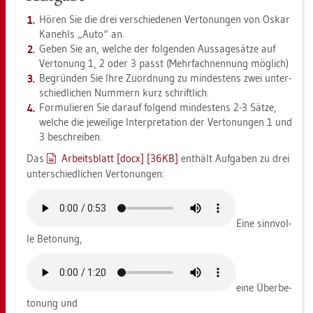
Hören Sie die drei ver­schie­de­nen Ver­to­nun­gen von Oskar
Ka­nehls „Auto“ an.
Geben Sie an, wel­che der fol­gen­den Aus­sa­ge­sät­ze auf
Ver­to­nung 1, 2 oder 3 passt (Mehr­fach­nen­nung mög­lich)
Be­grün­den Sie Ihre Zu­ord­nung zu min­des­tens zwei un­ter­
schied­li­chen Num­mern kurz schrift­lich.
For­mu­lie­ren Sie dar­auf fol­gend min­des­tens 2-3 Sätze,
wel­che die je­wei­li­ge In­ter­pre­ta­ti­on der Ver­to­nun­gen 1 und
3 be­schrei­ben.
Das
Ar­beits­blatt [docx] [36KB]
ent­hält Auf­ga­ben zu drei
un­ter­schied­li­chen Ver­to­nun­gen:
Eine sinn­vol­
le Be­to­nung,
eine Über­be­
to­nung und