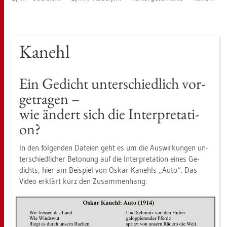
Ka­nehl
Ein Ge­dicht un­ter­schied­lich vor­
ge­tra­gen –
wie än­dert sich die In­ter­pre­ta­ti­
on?
In den fol­gen­den Da­tei­en geht es um die Aus­wir­kun­gen un­
ter­schied­li­cher Be­to­nung auf die In­ter­pre­ta­ti­on eines Ge­
dichts, hier am Bei­spiel von Oskar Ka­nehls „Auto“: Das
Video er­klärt kurz den Zu­sam­men­hang: