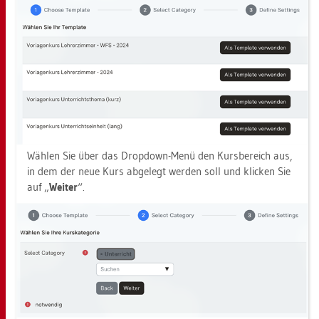
Wäh­len Sie über das Drop­down-Menü den Kurs­be­reich aus,
in dem der neue Kurs ab­ge­legt wer­den soll und kli­cken Sie
auf „
Wei­ter
“.