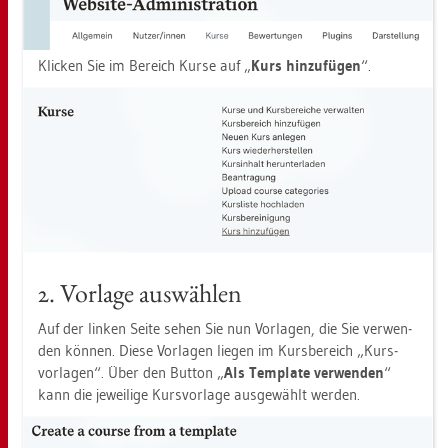
Kli­cken Sie im Be­reich Kurse auf „
Kurs hin­zu­fü­gen
“.
2. Vor­la­ge aus­wäh­len
Auf der lin­ken Seite sehen Sie nun Vor­la­gen, die Sie ver­wen­
den kön­nen. Diese Vor­la­gen lie­gen im Kurs­be­reich „Kurs­
vor­la­gen“. Über den But­ton „
Als Tem­pla­te ver­wen­den
“
kann die je­wei­li­ge Kurs­vor­la­ge aus­ge­wählt wer­den.