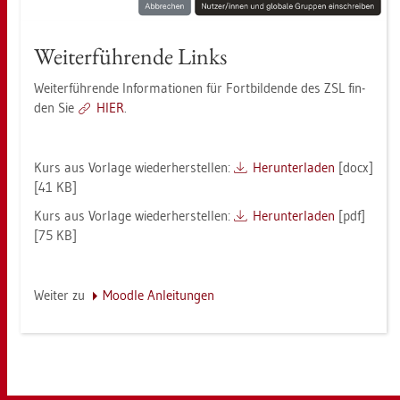
Wei­ter­füh­ren­de Links
Wei­ter­füh­ren­de In­for­ma­tio­nen für Fort­bil­den­de des ZSL fin­
den Sie
HIER
.
Kurs aus Vor­la­ge wie­der­her­stel­len:
Her­un­ter­la­den
[docx]
[41 KB]
Kurs aus Vor­la­ge wie­der­her­stel­len:
Her­un­ter­la­den
[pdf]
[75 KB]
Wei­ter zu
Mood­le An­lei­tun­gen