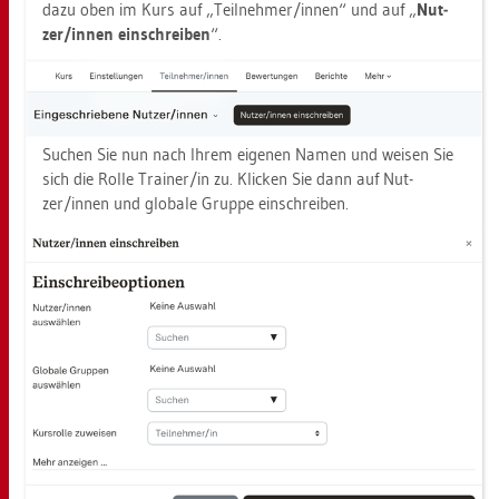
dazu oben im Kurs auf „Teil­neh­mer/innen“ und auf „
Nut­
zer/innen ein­schrei­ben
“.
Su­chen Sie nun nach Ihrem ei­ge­nen Namen und wei­sen Sie
sich die Rolle Trai­ner/in zu. Kli­cken Sie dann auf Nut­
zer/innen und glo­ba­le Grup­pe ein­schrei­ben.