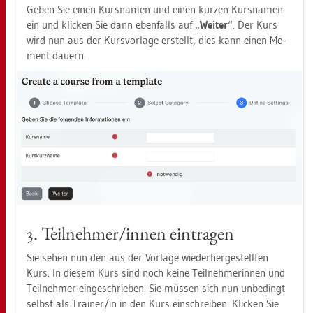
Geben Sie einen Kurs­na­men und einen kur­zen Kurs­na­men
ein und kli­cken Sie dann eben­falls auf „
Wei­ter
“. Der Kurs
wird nun aus der Kurs­vor­la­ge er­stellt, dies kann einen Mo­
ment dau­ern.
3. Teil­neh­mer/innen ein­tra­gen
Sie sehen nun den aus der Vor­la­ge wie­der­her­ge­stell­ten
Kurs. In die­sem Kurs sind noch keine Teil­neh­me­rin­nen und
Teil­neh­mer ein­ge­schrie­ben. Sie müs­sen sich nun un­be­dingt
selbst als Trai­ner/in in den Kurs ein­schrei­ben. Kli­cken Sie