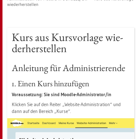
wie­der­her­stel­len
Kurs aus Kurs­vor­la­ge wie­
der­her­stel­len
An­lei­tung für Ad­mi­nis­trie­ren­de
1. Einen Kurs hin­zu­fü­gen
Vor­aus­set­zung: Sie sind Mood­le-Ad­mi­nis­tra­tor/in
Kli­cken Sie auf den Rei­ter „Web­site-Ad­mi­nis­tra­ti­on“ und
dann auf den Be­reich „Kurse“.