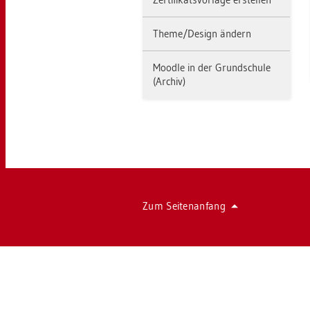
Theme/De­sign än­dern
Mood­le in der Grund­schu­le
(Ar­chiv)
Zum Sei­ten­an­fang