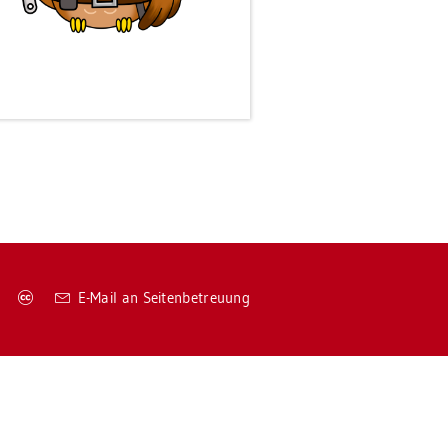
Co­
E-Mail an Sei­ten­be­treu­ung
py­
right