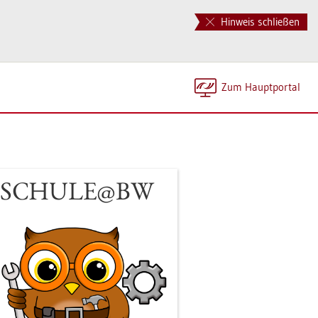
Hinweis schließen
Zum Haupt­por­tal
le in SCHU­LE@BW