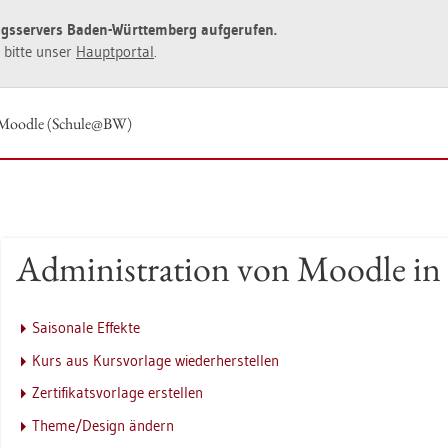
ngs­ser­vers Baden-Würt­tem­berg auf­ge­ru­fen.
ie bitte unser
Haupt­por­tal
.
on Mood­le (Schu­le@BW)
Ad­mi­nis­tra­ti­on von Mood­
Sai­so­na­le Ef­fek­te
Kurs aus Kurs­vor­la­ge wie­der­her­stel­len
Zer­ti­fi­kats­vor­la­ge er­stel­len
Theme/De­sign än­dern