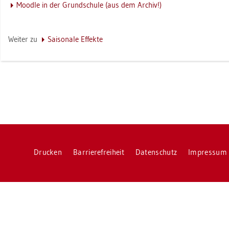
Mood­le in der Grund­schu­le (aus dem Ar­chiv!)
Wei­ter zu
Sai­so­na­le Ef­fek­te
Dru­cken
Bar­rie­re­frei­heit
Da­ten­schutz
Im­pres­sum