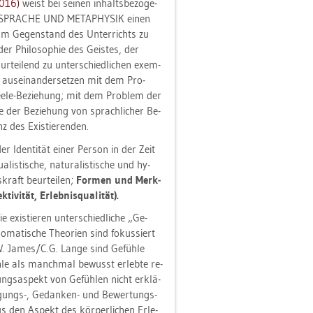
2016)
weist bei sei­nen in­halts­be­zo­ge­
R SPRA­CHE UND ME­TA­PHY­SIK einen
m Ge­gen­stand des Un­ter­richts zu
er Phi­lo­so­phie des Geis­tes, der
tei­lend zu un­ter­schied­li­chen ex­em­
l aus­ein­an­der­set­zen mit dem Pro­
Seele-Be­zie­hung; mit dem Pro­blem der
e der Be­zie­hung von sprach­li­cher Be­
 des Exis­tie­ren­den.
er Iden­ti­tät einer Per­son in der Zeit
lis­ti­sche, na­tu­ra­lis­ti­sche und hy­
kraft be­ur­tei­len;
For­men und Merk­
i­vi­tät, Er­leb­nis­qua­li­tät).
e exis­tie­ren un­ter­schied­li­che „Ge­
­ma­ti­sche Theo­ri­en sind fo­kus­siert
 W. James/C.G. Lange sind Ge­füh­le
­le als manch­mal be­wusst er­leb­te re­
ungs­as­pekt von Ge­füh­len nicht er­klä­
eu­gungs-, Ge­dan­ken- und Be­wer­tungs­
s den As­pekt des kör­per­li­chen Er­le­