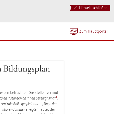
Hinweis schließen
Zum Haupt­por­tal
n Bil­dungs­plan
es­sen be­trach­ten. Sie stel­len ver­mut­
1
a­len In­stan­zen an ihnen be­tei­ligt sind“
.
en­tra­le Rolle ge­spielt hat – „Singe den
enn­ba­ren Jam­mer er­reg­te
“ lau­tet der