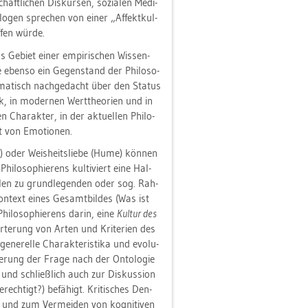
t­li­chen Dis­kur­sen, so­zia­len Me­di­
­lo­gen spre­chen von einer „Af­fekt­kul­
­fen würde.
 Ge­biet einer em­pi­ri­schen Wis­sen­
e eben­so ein Ge­gen­stand der Phi­lo­so­
te­ma­tisch nach­ge­dacht über den Sta­tus
ik, in mo­der­nen Wert­theo­ri­en und in
 Cha­rak­ter, in der ak­tu­el­len Phi­lo­
lt von Emo­tio­nen.
es) oder Weis­heits­lie­be (Hume) kön­nen
 Phi­lo­so­phie­rens kul­ti­viert eine Hal­
tei­len zu grund­le­gen­den oder sog. Rah­
n­text eines Ge­samt­bil­des (Was ist
hi­lo­so­phie­rens darin, eine
Kul­tur des
ör­te­rung von Arten und Kri­te­ri­en des
ne­rel­le Cha­rak­te­ris­ti­ka und evo­lu­
r­te­rung der Frage nach der On­to­lo­gie
 und schließ­lich auch zur Dis­kus­si­on
ech­tigt?) be­fä­higt. Kri­ti­sches Den­
und zum Ver­mei­den von ko­gni­ti­ven