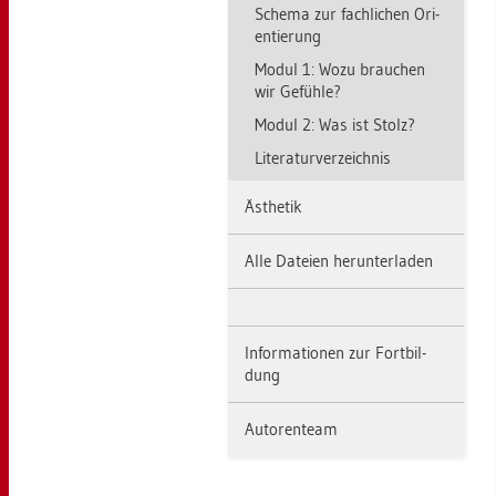
Sche­ma zur fach­li­chen Ori­
en­tie­rung
Modul 1: Wozu brau­chen
wir Ge­füh­le?
Modul 2: Was ist Stolz?
Li­te­ra­tur­ver­zeich­nis
Äs­the­tik
Alle Da­tei­en her­un­ter­la­den
In­for­ma­tio­nen zur Fort­bil­
dung
Au­to­ren­team