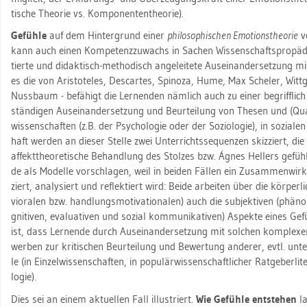
ti­sche Theo­rie vs. Kom­po­nen­ten­theo­rie).
Ge­füh­le
auf dem Hin­ter­grund einer
phi­lo­so­phi­schen Emo­ti­ons­theo­rie
ve
kann auch einen Kom­pe­tenz­zu­wachs in Sa­chen Wis­sen­schafts­pro­pä­deu
tier­te und di­dak­tisch-me­tho­disch an­ge­lei­te­te Aus­ein­an­der­set­zung m
es die von Aris­to­te­les, Des­car­tes, Spi­no­za, Hume, Max Scheler, Witt
Nuss­baum - be­fä­higt die Ler­nen­den näm­lich auch zu einer be­griff­lich 
stän­di­gen Aus­ein­an­der­set­zung und Be­ur­tei­lung von The­sen und (Quasi
wis­sen­schaf­ten (z.B. der Psy­cho­lo­gie oder der So­zio­lo­gie), in so­zia­l
haft wer­den an die­ser Stel­le zwei Un­ter­richts­se­quen­zen skiz­ziert, 
af­fekt­theo­re­ti­sche Be­hand­lung des Stol­zes bzw. Ágnes Hel­lers ge­füh
de als Mo­del­le vor­schla­gen, weil in bei­den Fäl­len ein Zu­sam­men­wir­k
ziert, ana­ly­siert und re­flek­tiert wird: Beide ar­bei­ten über die kör­per­li
viora­len bzw. hand­lungs­mo­ti­va­tio­na­len) auch die sub­jek­ti­ven (phä­n
gni­ti­ven, eva­lua­ti­ven und so­zi­al kom­mu­ni­ka­ti­ven) As­pek­te eines Ge
ist, dass Ler­nen­de durch Aus­ein­an­der­set­zung mit sol­chen kom­ple­xe­
wer­ben zur kri­ti­schen Be­ur­tei­lung und Be­wer­tung an­de­rer, evtl. un­t
le (in Ein­zel­wis­sen­schaf­ten, in po­pu­lär­wis­sen­schaft­li­cher Rat­ge­ber­li
lo­gie).
Dies sei an einem ak­tu­el­len Fall il­lus­triert.
Wie Ge­füh­le ent­ste­hen
la