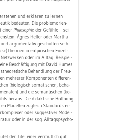
r­ste­hen und er­klä­ren zu ler­nen
­tik be­deu­ten. Die pro­blem­ori­en­
it einer
Phi­lo­so­phie
der Ge­füh­le – sei
­gen­stein, Ágnes Hel­ler oder Mar­tha
und ar­gu­men­ta­tiv ge­schul­ten selb­
-)Theo­ri­en in em­pi­ri­schen Ein­zel­
en Netz­wer­ken oder im All­tag. Bei­spiel­
die eine Be­schäf­ti­gung mit David Humes
ls­theo­re­ti­sche Be­hand­lung der Freu­
en meh­re­rer Kom­po­nen­ten dif­fe­ren­
­chen (bio­lo­gisch-so­ma­ti­schen, be­ha­
o­me­na­len) und die se­man­ti­schen (ko­
­fühls her­aus. Die di­dak­ti­sche Hoff­nung
ren Mo­del­len zu­gleich Stan­dards er­
er­kom­ple­xer oder sug­ges­ti­ver Mo­del­
­te­ra­tur oder in der sog. All­tags­psy­cho­
u­tet der Titel einer ver­mut­lich gut