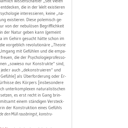
äm­lich Wis­sen­schaft­ler „seit vie­len
 ent­de­cken, die in der Welt exis­tie­ren
ho­lo­gie in­ter­es­sie­ren, keine „na­
ung exis­tie­ren. Diese po­le­misch ge­
r von der ne­bu­lö­sen Be­griff­lich­keit
icht in der Natur geben kann (ge­meint
wa im Ge­hirn ge­sucht hätte schon im
ie vor­geb­lich re­vo­lu­tio­nä­re „
Theo­rie
en Um­gang mit Ge­füh­len und die em­pa­
reu­en, die der Psy­cho­lo­gie­pro­fes­so­
­nen „so­wie­so nur Kon­struk­te“ sind,
 jede:r auch „de­kon­stru­ie­ren“ und
er Ge­füh­le] als Über­for­de­rung oder Er­
f­nis­se des Kör­pers [ins­be­son­de­re
n­ter­kom­ple­xen na­tu­ra­lis­ti­schen
er­set­zen, es erst recht in Gang brin­
ne mit­samt einem stän­di­gen Ver­steck­
rin der Kon­struk­ti­on eines Ge­fühls
de den Müll raus­bringst, kon­stru­