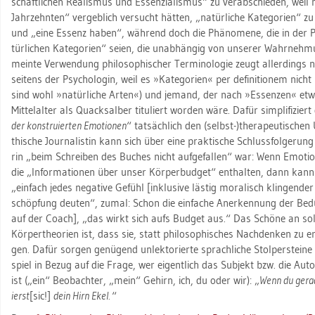
schaft­li­chen Rea­lis­mus und Es­sen­zia­lis­mus“ zu ver­ab­schie­den, weil n
Jahr­zehn­ten“ ver­geb­lich ver­sucht hät­ten, „na­tür­li­che Ka­te­go­ri­en“ zu
und „eine Es­senz haben“, wäh­rend doch die Phä­no­me­ne, die in der Psy­c
tür­li­chen Ka­te­go­ri­en“ seien, die un­ab­hän­gig von un­se­rer Wahr­neh­m
mein­te Ver­wen­dung phi­lo­so­phi­scher Ter­mi­no­lo­gie zeugt al­ler­dings nu
sei­tens der Psy­cho­lo­gin, weil es »Ka­te­go­ri­en« per de­fi­ni­tio­nem n
sind wohl »na­tür­li­che Arten«) und je­mand, der nach »Es­sen­zen« et
Mit­tel­al­ter als Quack­sal­ber ti­tu­liert wor­den wäre. Dafür sim­pli­fi­ziert d
der kon­stru­ier­ten Emo­tio­nen
“ tat­säch­lich den (selbst-)the­ra­peu­ti­sch
thi­sche Jour­na­lis­tin kann sich über eine prak­ti­sche Schluss­fol­ge­rung f
rin „beim Schrei­ben des Bu­ches nicht auf­ge­fal­len“ war: Wenn Emo­tio
die „In­for­ma­tio­nen über unser Kör­per­bud­get“ ent­hal­ten, dann kann
„ein­fach jedes ne­ga­ti­ve Ge­fühl [in­klu­si­ve läs­tig mo­ra­lisch klin­gen­d
schöp­fung deu­ten“, zumal: Schon die ein­fa­che An­er­ken­nung der Be­dür
auf der Coach], „das wirkt sich aufs Bud­get aus.“ Das Schö­ne an solch u
Kör­per­theo­ri­en ist, dass sie, statt phi­lo­so­phi­sches Nach­den­ken zu 
gen. Dafür sor­gen ge­nü­gend un­lek­t­o­rier­te sprach­li­che Stol­per­stei­
spiel in Bezug auf die Frage, wer ei­gent­lich das Sub­jekt bzw. die Au­to­
ist („ein“ Be­ob­ach­ter, „mein“ Ge­hirn, ich, du oder wir): „
Wenn du ge­ra­
ierst
[sic!]
dein Hirn Ekel.
“