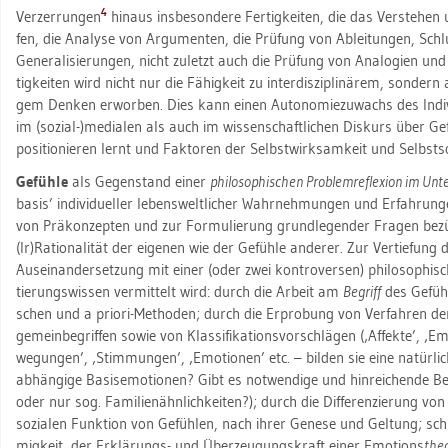
4
Ver­zer­run­gen
hin­aus ins­be­son­de­re Fer­tig­kei­ten, die das Ver­ste­hen 
fen, die Ana­ly­se von Ar­gu­men­ten, die Prü­fung von Ab­lei­tun­gen, Schlu
Ge­ne­ra­li­sie­run­gen, nicht zu­letzt auch die Prü­fung von Ana­lo­gi­en und
tig­kei­ten wird nicht nur die Fä­hig­keit zu in­ter­dis­zi­pli­nä­rem, son­d
gem Den­ken er­wor­ben. Dies kann einen Au­to­no­mie­zu­wachs des In­di­
im (so­zi­al-)me­dia­len als auch im wis­sen­schaft­li­chen Dis­kurs über Ge­f
po­si­tio­nie­ren lernt und Fak­to­ren der Selbst­wirk­sam­keit und Selbst­
Ge­füh­le
als Ge­gen­stand einer
phi­lo­so­phi­schen Pro­blem­re­fle­xi­on im Un­t
ba­sis’ in­di­vi­du­el­ler le­bens­welt­li­cher Wahr­neh­mun­gen und Er­fah­run­
von Prä­kon­zep­ten und zur For­mu­lie­rung grund­le­gen­der Fra­gen be­zü
(Ir)Ra­tio­na­li­tät der ei­ge­nen wie der Ge­füh­le an­de­rer. Zur Ver­tie­fun
Aus­ein­an­der­set­zung mit einer (oder zwei kon­tro­ver­sen) phi­lo­so­phi­sc
tie­rungs­wis­sen ver­mit­telt wird: durch die Ar­beit am
Be­griff
des Ge­füh
schen und a prio­ri-Me­tho­den; durch die Er­pro­bung von Ver­fah­ren der De­
ge­mein­be­grif­fen sowie von Klas­si­fi­ka­ti­ons­vor­schlä­gen (‚Af­fek­te’, ‚E
we­gun­gen’, ‚Stim­mun­gen’, ‚Emo­tio­nen’ etc. – bil­den sie eine na­tür­li­c
ab­hän­gi­ge Ba­sis­e­mo­tio­nen? Gibt es not­wen­di­ge und hin­rei­chen­de B
oder nur sog. Fa­mi­li­en­ähn­lich­kei­ten?); durch die Dif­fe­ren­zie­rung v
so­zia­len Funk­ti­on von Ge­füh­len, nach ihrer Ge­ne­se und Gel­tung; sc
mig­keit, der Er­klä­rungs- und Über­zeu­gungs­kraft einer Emo­ti­ons
theo