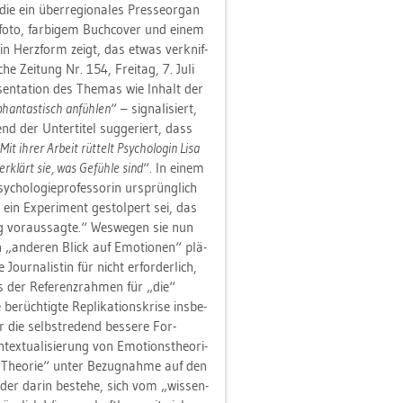
ie ein über­re­gio­na­les Pres­se­or­gan
t­fo­to, far­bi­gem Buch­co­ver und einem
in Herz­form zeigt, das etwas ver­knif­
che Zei­tung Nr. 154, Frei­tag, 7. Juli
sen­ta­ti­on des The­mas wie In­halt der
an­tas­tisch an­füh­len
“ – si­gna­li­siert,
end der Un­ter­ti­tel sug­ge­riert, dass
Mit ihrer Ar­beit rüt­telt Psy­cho­lo­gin Lisa
r­klärt sie, was Ge­füh­le sind
“. In einem
cho­lo­gie­pro­fes­so­rin ur­sprüng­lich
in Ex­pe­ri­ment ge­stol­pert sei, das
ng vor­aus­sag­te.“ Wes­we­gen sie nun
n „an­de­ren Blick auf Emo­tio­nen“ plä­
r­na­lis­tin für nicht er­for­der­lich,
s der Re­fe­renz­rah­men für „die“
üch­tig­te Re­pli­ka­ti­ons­kri­se ins­be­
r die selbst­re­dend bes­se­re For­
extua­li­sie­rung von Emo­ti­ons­theo­ri­
ne „Theo­rie“ unter Be­zug­nah­me auf den
, der darin be­ste­he, sich vom „wis­sen­