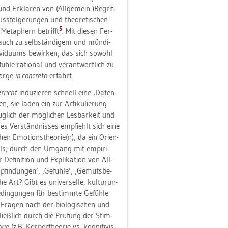
und Er­klä­ren von (All­ge­mein-)Be­grif­
ss­fol­ge­run­gen und theo­re­ti­schen
5
 Me­ta­phern be­trifft
. Mit die­sen Fer­
ern auch zu selb­stän­di­gem und mün­di­
vi­du­ums be­wir­ken, das sich so­wohl
üh­le ra­tio­nal und ver­ant­wort­lich zu
sor­ge
in con­cre­to
er­fährt.
er­richt
in­du­zie­ren schnell eine ‚Da­ten­
gen, sie laden ein zur Ar­ti­ku­lie­rung
g­lich der mög­li­chen Les­bar­keit und
g des Ver­ständ­nis­ses emp­fiehlt sich eine
hen Emo­ti­ons­theo­rie(n), da ein Ori­en­
ls; durch den Um­gang mit em­pi­ri­
fi­ni­ti­on und Ex­pli­ka­ti­on von All­
mp­fin­dun­gen’, ‚Ge­füh­le’, ‚Ge­müts­be­
he Art? Gibt es uni­ver­sel­le, kul­tur­un­
e­din­gun­gen für be­stimm­te Ge­füh­le
on Fra­gen nach der bio­lo­gi­schen und
hließ­lich durch die Prü­fung der Stim­
­rie
(z.B. Kör­per­theo­rie vs. ko­gni­ti­vis­