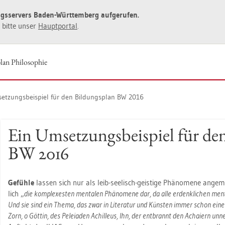
ngs­ser­vers Baden-Würt­tem­berg auf­ge­ru­fen.
ie bitte unser
Haupt­por­tal
.
an Phi­lo­so­phie
et­zungs­bei­spiel für den Bil­dungs­plan BW 2016
Ein Um­set­zungs­bei­spiel für de
BW 2016
Ge­füh­le
las­sen sich nur als leib-see­lisch-geis­ti­ge Phä­no­me­ne an­ge­m
lich „
die kom­ple­xes­ten men­ta­len Phä­no­me­ne dar, da alle er­denk­li­chen men­t
Und sie sind ein Thema, das zwar in Li­te­ra­tur und Küns­ten immer schon eine z
Zorn, o Göt­tin, des Pe­lei­aden Achil­leus, Ihn, der ent­brannt den Ach­ai­ern un­n