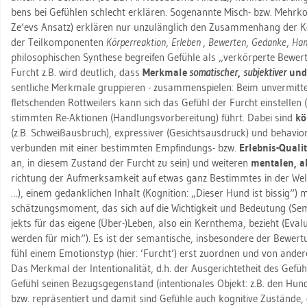
bens bei Ge­füh­len schlecht er­klä­ren. So­ge­nann­te Misch- bzw. Mehr­kom
Ze’evs An­satz) er­klä­ren nur un­zu­läng­lich den Zu­sam­men­hang der K
der Teil­kom­po­nen­ten
Kör­per­re­ak­ti­on
,
Er­le­ben
,
Be­wer­ten
,
Ge­dan­ke
,
Hand
phi­lo­so­phi­schen Syn­the­se be­grei­fen Ge­füh­le als „ver­kör­per­te Be­we
Furcht z.B. wird deut­lich, dass
Merk­ma­le
so­ma­ti­scher
,
sub­jek­ti­ver
und
sent­li­che Merk­ma­le grup­pie­ren - zu­sam­men­spie­len: Beim un­ver­mit­tel
flet­schen­den Rott­wei­lers kann sich das Ge­fühl der Furcht ein­stel­len (Wi
stimm­ten Re-Ak­tio­nen (Hand­lungs­vor­be­rei­tung) führt. Dabei sind
kör
(z.B. Schweiß­aus­bruch), ex­pres­si­ver (Ge­sichts­aus­druck) und be­ha­v
ver­bun­den mit einer be­stimm­ten Emp­fin­dungs- bzw.
Er­leb­nis-Qua­li­
an, in die­sem Zu­stand der Furcht zu sein) und wei­te­ren
men­ta­len, al
rich­tung der Auf­merk­sam­keit auf etwas ganz Be­stimm­tes in der Welt (In­
…
), einem ge­dank­li­chen In­halt (Ko­gni­ti­on: „Die­ser Hund ist bis­sig“
schät­zungs­mo­ment, das sich auf die Wich­tig­keit und Be­deu­tung (Se
jekts für das ei­ge­ne (Über-)Leben, also ein Kern­the­ma, be­zieht (Eva­lu
wer­den für mich“). Es ist der se­man­ti­sche, ins­be­son­de­re der Be­wer­
fühl einem Emo­ti­ons­typ (hier: ’Furcht’) erst zu­ord­nen und von an­de­re
Das Merk­mal der In­ten­tio­na­li­tät, d.h. der Aus­ge­richtet­heit des Ge­
Ge­fühl sei­nen Be­zugs­ge­gen­stand (in­ten­tio­na­les Ob­jekt: z.B. den Hund)
bzw. re­prä­sen­tiert und damit sind Ge­füh­le auch ko­gni­ti­ve Zu­stän­de,