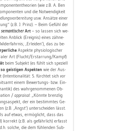
­po­nen­ten­theo­ri­en (wie z.B. A. Ben
om­po­nen­ten und die Not­wen­dig­keit
­lungs­vor­be­rei­tung
usw. An­sät­ze einer
r­tung“ (z.B. J. Prinz). – Beim Ge­fühl der
se­man­ti­scher
Art
– so las­sen sich we­
­ten An­blick (Er­eig­nis) eines zäh­ne­
­der­fahr­nis; ‚Er­lei­den’), das zu be­
­per­li­che
As­pek­te phy­sio­lo­gi­scher
iora­ler Art (Flucht/Er­star­rung/Kampf)
tät
beim Sub­jekt (es fühlt sich spe­zi­ell
so geis­ti­gen As­pek­ten
wie der Aus­
ten­tio­na­li­tät: S. fürch­tet sich
vor
) mit­samt einem Be­wer­tungs- bzw. Ein­
­man­tik) des wahr­ge­nom­me­nen Ob­
a­ti­on /
app­rai­sal
: „Könn­te brenz­lig
tungs­as­pekt, der ein be­stimm­tes Ge­
n (z.B. ‚Angst’) un­ter­schei­den lässt.
fühls auf etwas, er­mög­licht, dass das
 kor­rekt (z.B. als ge­fähr­lich) er­fasst
 d.h. sol­che, die dem füh­len­den Sub­