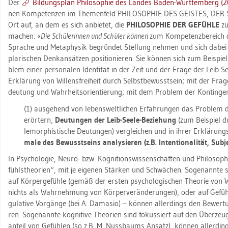
Der
Bil­dungs­plan Phi­lo­so­phie des Lan­des Baden-Würt­tem­berg (
nen Kom­pe­ten­zen im The­men­feld PHI­LO­SO­PHIE DES GEIS­TES, DE
Ort auf, an dem es sich an­bie­tet, die
PHI­LO­SO­PHIE DER GE­FÜH­LE
zu
ma­chen:
«Die Schü­le­rin­nen und Schü­ler kön­nen
zum Kom­pe­tenz­be­reich d
Spra­che und Me­ta­phy­sik be­grün­det Stel­lung neh­men und sich dabei ur­
pla­ri­schen Denk­an­sät­zen po­si­tio­nie­ren. Sie kön­nen sich zum Bei­spie
blem einer per­so­na­len Iden­ti­tät in der Zeit und der Frage der Leib-
Er­klä­rung von Wil­lens­frei­heit durch Selbst­be­wusst­sein; mit der Frag
deu­tung und Wahr­heits­ori­en­tie­rung; mit dem Pro­blem der Kon­tin­genz
(1) aus­ge­hend von le­bens­welt­li­chen Er­fah­run­gen das Pro­blem d
er­ör­tern;
Deu­tun­gen der Leib-Seele-Be­zie­hung
(zum Bei­spiel dua­
lem­or­phis­ti­sche Deu­tun­gen) ver­glei­chen und in ihrer Er­klä­rungs­
ma­le des Be­wusst­seins ana­ly­sie­ren (z.B. In­ten­tio­na­li­tät, Sub­jek­t
In Psy­cho­lo­gie, Neuro- bzw. Ko­gni­ti­ons­wis­sen­schaf­ten und Phi­lo­so­phi
fühls­theo­ri­en“, mit je ei­ge­nen Stär­ken und Schwä­chen. So­ge­nann­te so
auf Kör­per­ge­füh­le (gemäß der ers­ten psy­cho­lo­gi­schen Theo­rie von
nichts als Wahr­neh­mung von Kör­per­ver­än­de­run­gen), oder auf Ge­füh
gu­la­ti­ve Vor­gän­ge (bei A. Da­ma­sio) – kön­nen al­ler­dings den Be­wer­t
ren. So­ge­nann­te ko­gni­ti­ve Theo­ri­en sind fo­kus­siert auf den Über­z
an­teil von Ge­füh­len (so z.B. M. Nuss­baums An­satz), kön­nen al­ler­ding