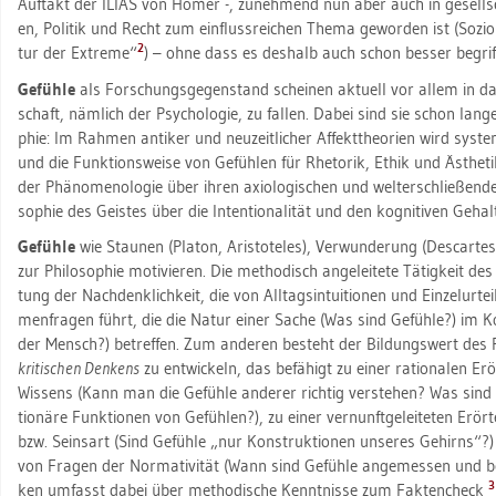
Auf­takt der ILIAS von Homer -, zu­neh­mend nun aber auch in ge­sell­schaf
en, Po­li­tik und Recht zum ein­fluss­rei­chen Thema ge­wor­den ist (So­zio
2
tur der Ex­tre­me“
) – ohne dass es des­halb auch schon bes­ser be­grif
Ge­füh­le
als For­schungs­ge­gen­stand schei­nen ak­tu­ell vor allem in das
schaft, näm­lich der Psy­cho­lo­gie, zu fal­len. Dabei sind sie schon lang
phie: Im Rah­men an­ti­ker und neu­zeit­li­cher Af­fekt­theo­ri­en wird sys­
und die Funk­ti­ons­wei­se von Ge­füh­len für Rhe­to­rik, Ethik und Äs­the­t
der Phä­no­me­no­lo­gie über ihren axio­lo­gi­schen und welt­er­schlie­ßen­den
so­phie des Geis­tes über die In­ten­tio­na­li­tät und den ko­gni­ti­ven Ge­ha
Ge­füh­le
wie Stau­nen (Pla­ton, Aris­to­te­les), Ver­wun­de­rung (Des­car­t
zur Phi­lo­so­phie mo­ti­vie­ren. Die me­tho­disch an­ge­lei­te­te Tä­tig­keit des
tung der Nach­denk­lich­keit, die von All­tags­in­tui­tio­nen und Ein­zel­ur­
men­fra­gen führt, die die Natur einer Sache (Was sind Ge­füh­le?) im Ko
der Mensch?) be­tref­fen. Zum an­de­ren be­steht der Bil­dungs­wert des P
kri­ti­schen Den­kens
zu ent­wi­ckeln, das be­fä­higt zu einer ra­tio­na­len Er­
Wis­sens (Kann man die Ge­füh­le an­de­rer rich­tig ver­ste­hen? Was sind ge­
tio­nä­re Funk­tio­nen von Ge­füh­len?), zu einer ver­nunft­ge­lei­te­ten Er­ö
bzw. Seins­art (Sind Ge­füh­le „nur Kon­struk­tio­nen un­se­res Ge­hirns“?)
von Fra­gen der Nor­ma­ti­vi­tät (Wann sind Ge­füh­le an­ge­mes­sen und be­r
3
ken um­fasst dabei über me­tho­di­sche Kennt­nis­se zum Fak­ten­check