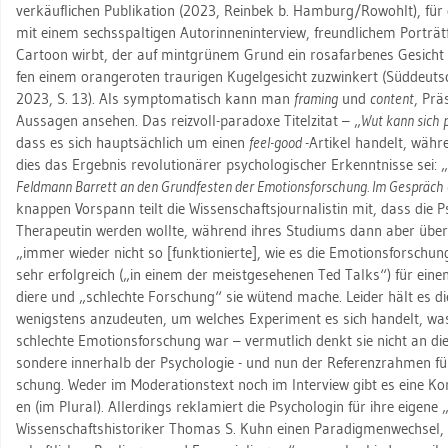
ver­käuf­li­chen Pu­bli­ka­ti­on (2023, Rein­bek b. Ham­burg/Ro­wohlt), für d
mit einem sechs­spal­ti­gen Au­to­rin­nen­in­ter­view, freund­li­chem Por­trä
Car­toon wirbt, der auf mint­grü­nem Grund ein ro­sa­far­be­nes Ge­sicht 
fen einem oran­ge­ro­ten trau­ri­gen Ku­gel­ge­sicht zu­zwin­kert (Süd­deut­s
2023, S. 13). Als sym­pto­ma­tisch kann man
framing
und
con­tent
, Prä­
Aus­sa­gen an­se­hen. Das reiz­voll-pa­ra­do­xe Ti­tel­zi­tat – „
Wut kann sich ph
dass es sich haupt­säch­lich um einen
feel-good
-Ar­ti­kel han­delt, wäh­r
dies das Er­geb­nis re­vo­lu­tio­nä­rer psy­cho­lo­gi­scher Er­kennt­nis­se sei: „
Feld­mann Bar­rett an den Grund­fes­ten der Emo­ti­ons­for­schung. Im Ge­spräch e
knap­pen Vor­spann teilt die Wis­sen­schafts­jour­na­lis­tin mit, dass die Psy­
The­ra­peu­tin wer­den woll­te, wäh­rend ihres Stu­di­ums dann aber über e
„immer wie­der nicht so [funk­tio­nier­te], wie es die Emo­ti­ons­for­schu
sehr er­folg­reich („in einem der meist­ge­se­he­nen Ted Talks“) für eine
die­re und „schlech­te For­schung“ sie wü­tend mache. Lei­der hält es die Jou
we­nigs­tens an­zu­deu­ten, um wel­ches Ex­pe­ri­ment es sich han­delt, wa
schlech­te Emo­ti­ons­for­schung war – ver­mut­lich denkt sie nicht an die be­r
son­de­re in­ner­halb der Psy­cho­lo­gie - und nun der Re­fe­renz­rah­men fü
schung. Weder im Mo­dera­ti­ons­text noch im In­ter­view gibt es eine Kon­t
en (im Plu­ral). Al­ler­dings re­kla­miert die Psy­cho­lo­gin für ihre ei­ge­
Wis­sen­schafts­his­to­ri­ker Tho­mas S. Kuhn einen Pa­ra­dig­men­wech­sel