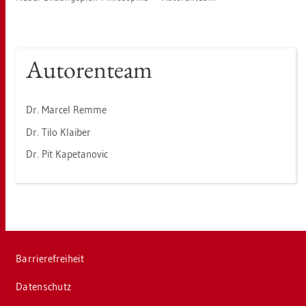
Au­to­ren­team
Dr. Mar­cel Remme
Dr. Tilo Klai­ber
Dr. Pit Ka­pe­ta­no­vic
Bar­rie­re­frei­heit
Da­ten­schutz