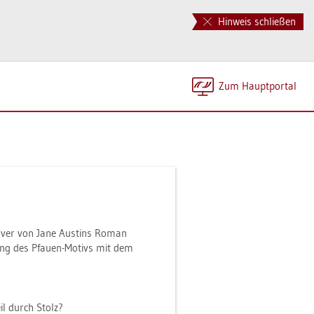
Hinweis schließen
Zum Haupt­por­tal
Cover von Jane Aus­tins Roman
­hang des Pfau­en-Mo­tivs mit dem
teil durch Stolz?