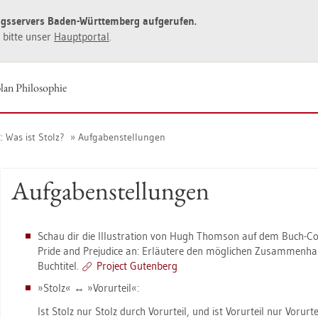
ngs­ser­vers Baden-Würt­tem­berg auf­ge­ru­fen.
ie bitte unser
Haupt­por­tal
.
an Phi­lo­so­phie
: Was ist Stolz?
Auf­ga­ben­stel­lun­gen
Auf­ga­ben­stel­lun­gen
Schau dir die Il­lus­tra­ti­on von Hugh Thom­son auf dem Buch-
Pride and Pre­ju­di­ce an: Er­läu­te­re den mög­li­chen Zu­sam­men
Buch­ti­tel.
Pro­ject Gu­ten­berg
»Stolz« ↔ »Vor­ur­teil«:
Ist Stolz nur Stolz durch Vor­ur­teil, und ist Vor­ur­teil nur Vor­ur­