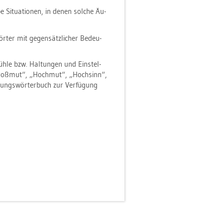
be Si­tua­tio­nen, in denen sol­che Äu­
ter mit ge­gen­sätz­li­cher Be­deu­
üh­le bzw. Hal­tun­gen und Ein­stel­
 „Groß­mut“, „Hoch­mut“, „Hoch­sinn“,
­tungs­wör­ter­buch zur Ver­fü­gung