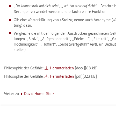
„
Du kannst stolz auf dich sein
“, „
Ich bin stolz auf dich!“
– Be­schrei­
ße­run­gen ver­wen­det wer­den und er­läu­te­re ihre Funk­ti­on.
Gib eine Wort­er­klä­rung von »Stolz«; nenne auch An­t­ony­me (Wör­
tung) dazu.
Ver­glei­che die mit den fol­gen­den Aus­drü­cken ge­zeich­ne­ten Ge­f
lun­gen: „Stolz“, „Auf­ge­bla­sen­heit“, „Edel­mut“, „Ei­tel­keit“,
Hoch­nä­sig­keit“, „Hof­fart“, „Selbst­wert­ge­fühl“ (evtl. ein Be­deu
stel­len).
Phi­lo­so­phie der Ge­füh­le:
Her­un­ter­la­den
[docx][88 kB]
Phi­lo­so­phie der Ge­füh­le:
Her­un­ter­la­den
[pdf][323 kB]
Wei­ter zu
David Hume: Stolz