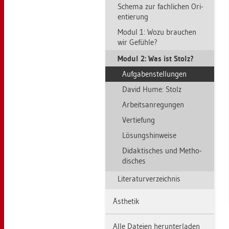
Sche­ma zur fach­li­chen Ori­
en­tie­rung
Modul 1: Wozu brau­chen
wir Ge­füh­le?
Modul 2: Was ist Stolz?
Auf­ga­ben­stel­lun­gen
David Hume: Stolz
Ar­beits­an­re­gun­gen
Ver­tie­fung
Lö­sungs­hin­wei­se
Di­dak­ti­sches und Me­tho­
di­sches
Li­te­ra­tur­ver­zeich­nis
Äs­the­tik
Alle Da­tei­en her­un­ter­la­den