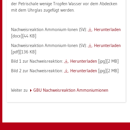
der Pe­tri­scha­le we­ni­ge Trop­fen Was­ser vor dem Ab­de­cken
mit dem Uhr­glas zu­ge­fügt wer­den.
Nach­weis­re­ak­ti­on Am­mo­ni­um-Ionen (SV):
Her­un­ter­la­den
[docx][44 KB]
Nach­weis­re­ak­ti­on Am­mo­ni­um-Ionen (SV):
Her­un­ter­la­den
[pdf][136 KB]
Bild 1 zur Nach­weis­re­ak­ti­on:
Her­un­ter­la­den
[jpg][2 MB]
Bild 2 zur Nach­weis­re­ak­ti­on:
Her­un­ter­la­den
[jpg][2 MB]
Wei­ter zu
GBU Nach­weis­re­ak­ti­on Am­mo­ni­umio­nen