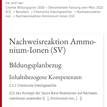
Sie sind hier:
Che­mie Bil­dungs­plan 2016 – Über­ar­bei­te­te Fas­sung vom März 2022
(V2)
Ba­sis­fach
Che­mi­sche Gleich­ge­wich­te
Nach­weis­re­ak­tio­
nen
Nach­weis­re­ak­ti­on Am­mo­ni­um-Ionen (SV)
Nach­weis­re­ak­ti­on Am­mo­
ni­um-Ionen (SV)
Bil­dungs­plan­be­zug
In­halts­be­zo­ge­ne Kom­pe­ten­zen
3.3.2 Che­mi­sche Gleich­ge­wich­te
(11) das Kon­zept der Säure-Base-Re­ak­tio­nen auf Nach­weis­
re­ak­tio­nen an­wen­den ([…], Am­mo­ni­um-Ion, […])