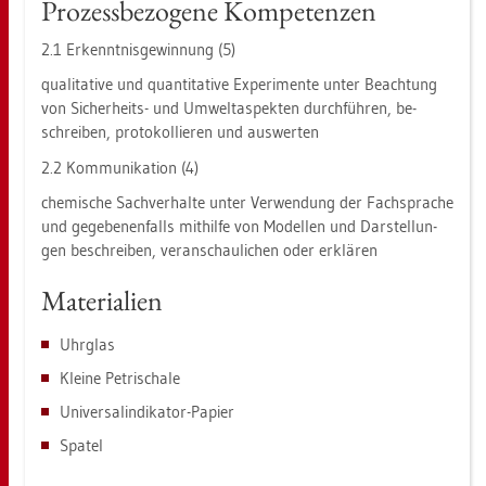
Pro­zess­be­zo­ge­ne Kom­pe­ten­zen
2.1 Er­kennt­nis­ge­win­nung (5)
qua­li­ta­ti­ve und quan­ti­ta­ti­ve Ex­pe­ri­men­te unter Be­ach­tung
von Si­cher­heits- und Um­welt­as­pek­ten durch­füh­ren, be­
schrei­ben, pro­to­kol­lie­ren und aus­wer­ten
2.2 Kom­mu­ni­ka­ti­on (4)
che­mi­sche Sach­ver­hal­te unter Ver­wen­dung der Fach­spra­che
und ge­ge­be­nen­falls mit­hil­fe von Mo­del­len und Dar­stel­lun­
gen be­schrei­ben, ver­an­schau­li­chen oder er­klä­ren
Ma­te­ria­li­en
Uhr­glas
Klei­ne Pe­tri­scha­le
Uni­ver­sa­lin­di­ka­tor-Pa­pier
Spa­tel