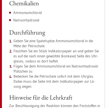
Che­mi­ka­li­en
Am­mo­ni­um­chlo­rid
Na­tri­um­hy­droxid
Durch­füh­rung
Geben Sie eine Spa­tel­spit­ze Am­mo­ni­um­chlo­rid in die
Mitte der Pe­tri­scha­le.
Feuch­ten Sie ein Stück In­di­ka­tor­pa­pier an und geben Sie
es auf die nach innen ge­wölb­te (kon­ka­ve) Seite des Uhr­
gla­ses, so­dass es dort haf­tet.
Fügen Sie dem Am­mo­ni­um­chlo­rid ein Na­tri­um­hy­droxid-
Plätz­chen zu.
Be­de­cken Sie die Pe­tri­scha­le so­fort mit dem Uhr­glas.
Dabei muss die Seite mit dem In­di­ka­tor­pa­pier zur Lö­
sung zei­gen.
Hin­wei­se für die Lehr­kraft
Zur Be­schleu­ni­gung der Re­ak­ti­on kön­nen den Fest­stof­fen in