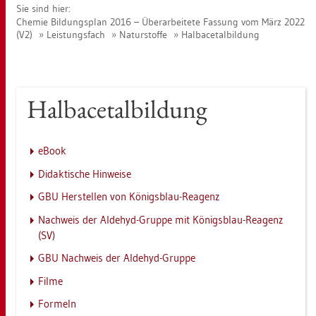
Sie sind hier:
Che­mie Bil­dungs­plan 2016 – Über­ar­bei­te­te Fas­sung vom März 2022
(V2)
Leis­tungs­fach
Na­tur­stof­fe
Hal­bace­tal­bil­dung
Hal­bace­tal­bil­dung
eBook
Di­dak­ti­sche Hin­wei­se
GBU Her­stel­len von Kö­nigs­blau-Re­agenz
Nach­weis der Al­de­hyd-Grup­pe mit Kö­nigs­blau-Re­agenz
(SV)
GBU Nach­weis der Al­de­hyd-Grup­pe
Filme
For­meln