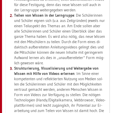
für diese Fes­ti­gung, denn das neue Wis­sen soll auch in
der Lern­grup­pe wei­ter­ge­ge­ben wer­den.
Tei­len von Wis­sen in der Lern­grup­pe
: Die Schü­le­rin­nen
und Schü­ler eig­nen sich (u.a. aus Zeit­grün­den) je­weils nur
einen Teil­as­pekt des The­mas an. Am Ende sol­len aber
alle Schü­le­rin­nen und Schü­ler einen Über­blick über das
ganze Thema haben. Es wird also nötig, das neue Wis­sen
mit den Mit­schü­lern zu tei­len. Durch die Form eines di­
dak­tisch auf­be­rei­te­ten An­lei­tungs­vi­de­os ge­lingt dies und
die Mit­schü­ler kön­nen die neuen In­hal­te mit ge­rin­ge­rem
Auf­wand ler­nen als dies in „un­auf­be­rei­te­ter“ Form mög­
lich ge­we­sen wäre.
Struk­tu­rie­rung, Vi­sua­li­sie­rung und Wei­ter­ga­be von
Wis­sen mit Hilfe von Vi­de­os er­ler­nen
: Im Sinne einer
kom­pe­ten­ten und re­flek­tier­ten Nut­zung von Me­di­en sol­
len die Schü­le­rin­nen und Schü­ler mit den Mög­lich­kei­ten
ver­traut ge­macht wer­den, an­de­ren Men­schen Wis­sen in
Form von Vi­de­os zur Ver­fü­gung zu stel­len. Die nö­ti­gen
Tech­no­lo­gi­en (Handy/Di­gi­tal­ka­me­ra, Web­brow­ser, Vi­deo­
platt­for­men) sind leicht zu­gäng­lich, ihr Po­ten­ti­al zur Er­
ar­bei­tung und zum Tei­len von Wis­sen ist damit hoch. Die