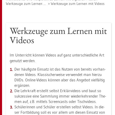
Werk­zeu­ge zum Ler­nen ...
Werk­zeu­ge zum Ler­nen mit Vi­de­os
Werk­zeu­ge zum Ler­nen mit
Vi­de­os
Im Un­ter­richt kön­nen Vi­de­os auf ganz un­ter­schied­li­che Art
ge­nutzt wer­den.
Der häu­figs­te Ein­satz ist das Nut­zen von be­reits vor­han­
de­nen Vi­de­os. Klas­si­scher­wei­se ver­wen­det man hier­zu
DVDs. On­line-Vi­de­os kön­nen aber das An­ge­bot viel­fäl­tig
er­gän­zen.
Die Lehr­kraft er­stellt selbst Er­klär­vi­de­os und baut so
suk­zes­si­ve eine Samm­lung immer wie­der­keh­ren­der The­
men auf, z.B. mit­tels Screen­casts oder Tisch­vide­os.
Schü­le­rin­nen und Schü­ler er­stel­len selbst Vi­de­os. In die­
ser Fort­bil­dung soll es vor allem um die­sen Ein­satz von