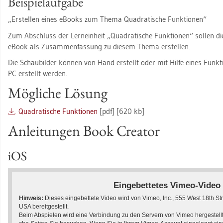
Bei­spiel­auf­ga­be
„Er­stel­len eines eBooks zum Thema Qua­dra­ti­sche Funk­tio­nen“
Zum Ab­schluss der Ler­nein­heit „Qua­dra­ti­sche Funk­tio­nen“ sol­len die 
eBook als Zu­sam­men­fas­sung zu die­sem Thema er­stel­len.
Die Schau­bil­der kön­nen von Hand er­stellt oder mit Hilfe eines Funk­ti­
PC er­stellt wer­den.
Mög­li­che Lö­sung
Qua­dra­ti­sche Funk­tio­nen
[pdf] [620 kb]
An­lei­tun­gen Book Crea­tor
iOS
Ein­ge­bet­te­tes Vimeo-Video
Hin­weis:
Die­ses ein­ge­bet­te­te Video wird von Vimeo, Inc., 555 West 18th 
USA be­reit­ge­stellt.
Beim Ab­spie­len wird eine Ver­bin­dung zu den Ser­vern von Vimeo her­ge­stellt