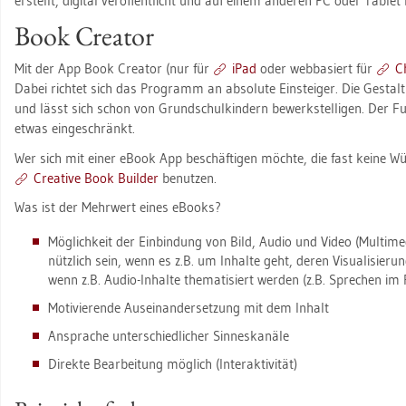
er­stellt, di­gi­tal ver­öf­fent­licht und auf einem an­de­ren PC oder Ta­blet 
Book Crea­tor
Mit der App Book Crea­tor (nur für
iPad
oder web­ba­siert für
C
Dabei rich­tet sich das Pro­gramm an ab­so­lu­te Ein­stei­ger. Die Ge­stal
und lässt sich schon von Grund­schul­kin­dern be­werk­stel­li­gen. Der Fu
etwas ein­ge­schränkt.
Wer sich mit einer eBook App be­schäf­ti­gen möch­te, die fast keine W
Crea­ti­ve Book Buil­der
be­nut­zen.
Was ist der Mehr­wert eines eBooks?
Mög­lich­keit der Ein­bin­dung von Bild, Audio und Video (Mul­ti­me­
nütz­lich sein, wenn es z.B. um In­hal­te geht, deren Vi­sua­li­sie­run
wenn z.B. Audio-In­hal­te the­ma­ti­siert wer­den (z.B. Spre­chen im 
Mo­ti­vie­ren­de Aus­ein­an­der­set­zung mit dem In­halt
An­spra­che un­ter­schied­li­cher Sin­ne­s­ka­nä­le
Di­rek­te Be­ar­bei­tung mög­lich (In­ter­ak­ti­vi­tät)