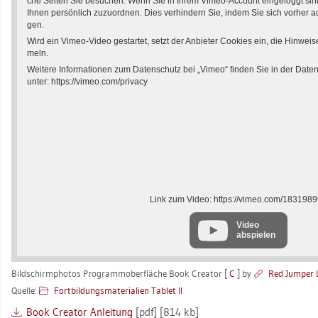
che Sei­ten Sie be­su­chen. Wenn Sie in Ihrem Vimeo-Ac­count ein­ge­loggt sind
Ihnen per­sön­lich zu­zu­ord­nen. Dies ver­hin­dern Sie, indem Sie sich vor­her
gen.
Wird ein Vimeo-Video ge­star­tet, setzt der An­bie­ter Coo­kies ein, die Hin­wei­s
meln.
Wei­te­re In­for­ma­tio­nen zum Da­ten­schutz bei „Vimeo“ fin­den Sie in der Da­ten­
unter:
https://​vimeo.​com/​pri­va­cy
Link zum Video: https://​vimeo.​com/​183198
Video
abspielen
Bild­schirm­pho­tos Pro­gram­mo­ber­flä­che Book Crea­tor [
C
] by
Red Jum­per L
Quel­le:
Fort­bil­dungs­ma­te­ria­li­en Ta­blet II
Book Crea­tor An­lei­tung
[pdf] [814 kb]