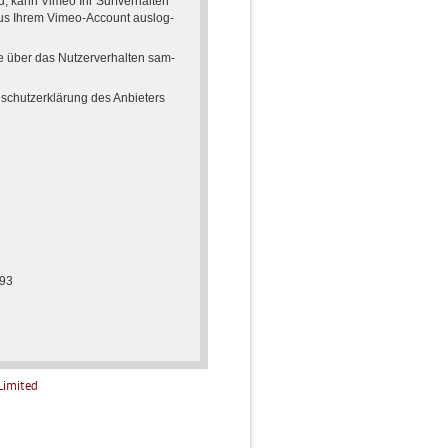
, kann Vimeo Ihr Surf­ver­hal­ten
 aus Ihrem Vimeo-Ac­count aus­log­
e über das Nut­zer­ver­hal­ten sam­
schutz­er­klä­rung des An­bie­ters
993
i­mi­ted