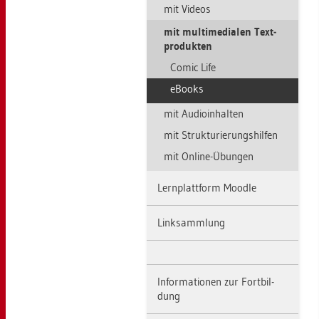
mit Vi­de­os
mit mul­ti­me­dia­len Text­
pro­duk­ten
Comic Life
eBooks
mit Au­dio­in­hal­ten
mit Struk­tu­rie­rungs­hil­fen
mit On­line-Übun­gen
Lern­platt­form Mood­le
Link­samm­lung
In­for­ma­tio­nen zur Fort­bil­
dung