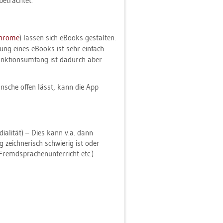
be­trach­tet.
hro­me
) las­sen sich eBooks ge­stal­ten.
­tung eines eBooks ist sehr ein­fach
nk­ti­ons­um­fang ist da­durch aber
ün­sche offen lässt, kann die App
dia­li­tät) – Dies kann v.a. dann
g zeich­ne­risch schwie­rig ist oder
Fremd­spra­chen­un­ter­richt etc.)