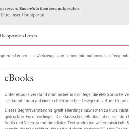
ngs­ser­vers Baden-Würt­tem­berg auf­ge­ru­fen.
ie bitte unser
Haupt­por­tal
.
nd ko­ope­ra­ti­ves Ler­nen
­ge zum Ler­nen ...
Werk­zeu­ge zum Ler­nen mit mul­ti­me­dia­len Text­pro­d
eBooks
Unter eBooks ver­stand man bis­her in der Regel die elek­tro­ni­sche Ver­
ses konn­te man auf einem elek­tro­ni­schen Le­se­ge­rät, z.B. im Ur­lau
Die­ses Be­griffs­ver­ständ­nis greift al­ler­dings in­zwi­schen zu kurz. 
ge­druck­ter Form vor­lie­gen. Die klas­si­schen eBooks haben sich durch 
Audio und Video zu mul­ti­me­dia­len Text­pro­duk­ten wei­ter­ent­wi­ckelt