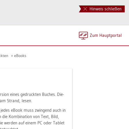
Hinweis schließen
Zum Haupt­por­tal
uk­ten
eBooks
si­on eines ge­druck­ten Bu­ches. Die­
b am Strand, lesen.
Nicht jedes eBook muss zwin­gend auch in
die Kom­bi­na­ti­on von Text, Bild,
. Sie wer­den auf einem PC oder Ta­blet