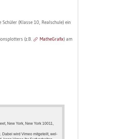
Schü­ler (Klas­se 10, Re­al­schu­le) ein
ons­plot­ters (z.B.
Ma­the­Gra­fix
) am
Street, New York, New York 10011,
. Dabei wird Vimeo mit­ge­teilt, wel­