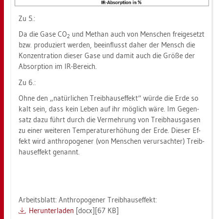
Zu 5.:
Da die Gase CO
und Me­than auch von Men­schen frei­ge­setzt
2
bzw. pro­du­ziert wer­den, be­ein­flusst daher der Mensch die
Kon­zen­tra­ti­on die­ser Gase und damit auch die Größe der
Ab­sorp­ti­on im IR-Be­reich.
Zu 6.:
Ohne den „na­tür­li­chen Treib­haus­ef­fekt“ würde die Erde so
kalt sein, dass kein Leben auf ihr mög­lich wäre. Im Ge­gen­
satz dazu führt durch die Ver­meh­rung von Treib­haus­ga­sen
zu einer wei­te­ren Tem­pe­ra­tur­er­hö­hung der Erde. Die­ser Ef­
fekt wird an­thro­po­ge­ner (von Men­schen ver­ur­sach­ter) Treib­
haus­ef­fekt ge­nannt.
Ar­beits­blatt: An­thro­po­ge­ner Treib­haus­ef­fekt:
Her­un­ter­la­den
[docx][67 KB]