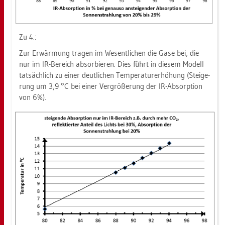
Zu 4.:
Zur Er­wär­mung tra­gen im We­sent­li­chen die Gase bei, die
nur im IR-Be­reich ab­sor­bie­ren. Dies führt in die­sem Mo­dell
tat­säch­lich zu einer deut­li­chen Tem­pe­ra­tur­er­hö­hung (Stei­ge­
rung um 3,9 °C bei einer Ver­grö­ße­rung der IR-Ab­sorp­ti­on
von 6%).