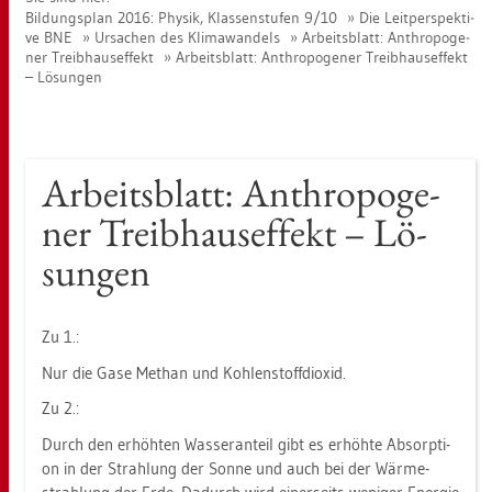
Bil­dungs­plan 2016: Phy­sik, Klas­sen­stu­fen 9/10
Die Leit­per­spek­ti­
ve BNE
Ur­sa­chen des Kli­ma­wan­dels
Ar­beits­blatt: An­thro­po­ge­
ner Treib­haus­ef­fekt
Ar­beits­blatt: An­thro­po­ge­ner Treib­haus­ef­fekt
– Lö­sun­gen
Ar­beits­blatt: An­thro­po­ge­
ner Treib­haus­ef­fekt – Lö­
sun­gen
Zu 1.:
Nur die Gase Me­than und Koh­len­stoff­di­oxid.
Zu 2.:
Durch den er­höh­ten Was­ser­an­teil gibt es er­höh­te Ab­sorp­ti­
on in der Strah­lung der Sonne und auch bei der Wär­me­