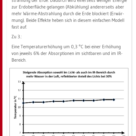
strah­lung der Erde. Da­durch wird ei­ner­seits we­ni­ger En­er­gie
zur Erd­ober­flä­che ge­lan­gen (Ab­küh­lung) an­de­rer­seits aber
mehr Wärme-Ab­strah­lung durch die Erde blo­ckiert (Er­wär­
mung). Beide Ef­fek­te heben sich in die­sem ein­fa­chen Mo­dell
fast auf.
Zu 3.:
Eine Tem­pe­ra­tur­er­hö­hung um 0,3 °C bei einer Er­hö­hung
von je­weils 6% der Ab­sorp­tio­nen im sicht­ba­ren und im IR-
Be­reich.