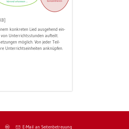
KB]
inem kon­kre­ten Lied aus­ge­hend ein­
on Un­ter­richts­stun­den auf­teilt.
et­zun­gen mög­lich. Von jeder Teil­
e Un­ter­richts­ein­hei­ten an­knüp­fen.
Co­
E-Mail an Sei­ten­be­treu­ung