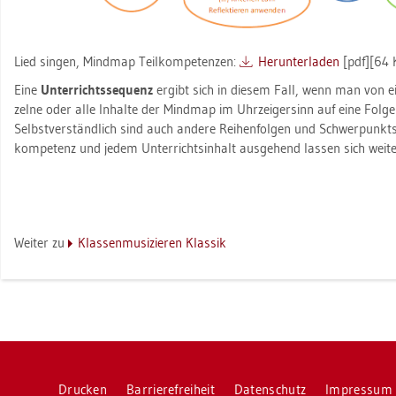
Lied sin­gen, Mind­map Teil­kom­pe­ten­zen:
Her­un­ter­la­den
[pdf][64 
Eine
Un­ter­richts­se­quenz
er­gibt sich in die­sem Fall, wenn man von e
zel­ne oder alle In­hal­te der Mind­map im Uhr­zei­ger­sinn auf eine Folge v
Selbst­ver­ständ­lich sind auch an­de­re Rei­hen­fol­gen und Schwer­punkt­s
kom­pe­tenz und jedem Un­ter­richts­in­halt aus­ge­hend las­sen sich wei­te­r
Wei­ter zu
Klas­sen­mu­si­zie­ren Klas­sik
Dru­cken
Bar­rie­re­frei­heit
Da­ten­schutz
Im­pres­sum