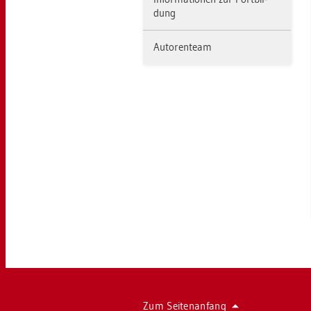
dung
Au­to­ren­team
Zum Sei­ten­an­fang