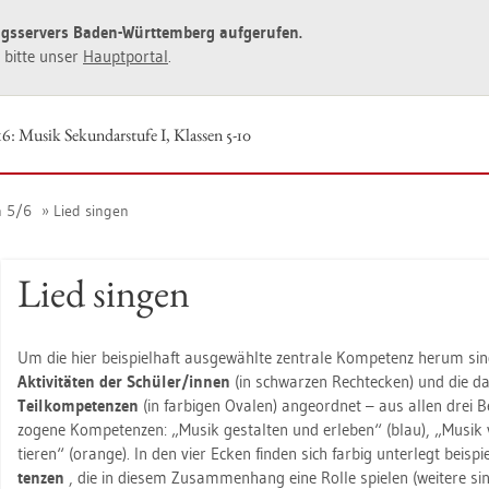
ngs­ser­vers Baden-Würt­tem­berg auf­ge­ru­fen.
ie bitte unser
Haupt­por­tal
.
6: Musik Se­kun­dar­stu­fe I, Klas­sen 5-10
n 5/6
Lied sin­gen
Lied sin­gen
Um die hier bei­spiel­haft aus­ge­wähl­te zen­tra­le Kom­pe­tenz herum si
Ak­ti­vi­tä­ten der Schü­ler/innen
(in schwar­zen Recht­ecken) und die d
Teil­kom­pe­ten­zen
(in far­bi­gen Ova­len) an­ge­ord­net – aus allen drei B
zo­ge­ne Kom­pe­ten­zen: „Musik ge­stal­ten und er­le­ben“ (blau), „Musik
tie­ren“ (oran­ge). In den vier Ecken fin­den sich far­big un­ter­legt bei­spi
ten­zen
, die in die­sem Zu­sam­men­hang eine Rolle spie­len (wei­te­re si