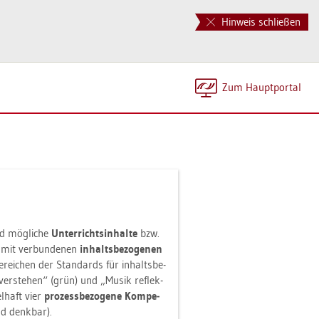
Hinweis schließen
Zum Haupt­por­tal
nd mög­li­che
Un­ter­richts­in­hal­te
bzw.
amit ver­bun­de­nen
in­halts­be­zo­ge­nen
e­rei­chen der Stan­dards für in­halts­be­
 ver­ste­hen“ (grün) und „Musik re­flek­
el­haft vier
pro­zess­be­zo­ge­ne Kom­pe­
nd denk­bar).