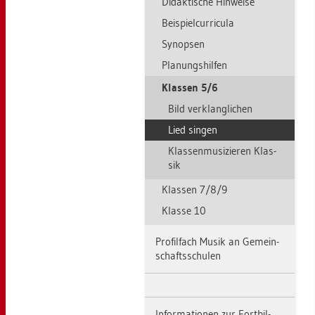
Di­dak­ti­sche Hin­wei­se
Bei­spiel­cur­ri­cu­la
Syn­op­sen
Pla­nungs­hil­fen
Klas­sen 5/6
Bild ver­klang­li­chen
Lied sin­gen
Klas­sen­mu­si­zie­ren Klas­
sik
Klas­sen 7/8/9
Klas­se 10
Pro­fil­fach Musik an Ge­mein­
schafts­schu­len
In­for­ma­tio­nen zur Fort­bil­