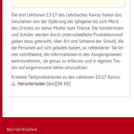
Die drei Lek­tio­nen 15-17 des Lehr­bu­ches Kai­ros haben das
Ge­sche­hen von der Op­fe­rung der Iphi­ge­nie bis zum Mord
des Ores­tes an sei­ner Mut­ter zum Thema. Die Schü­le­rin­nen
und Schü­ler wer­den durch un­ter­schied­li­che Pro­duk­ti­ons­auf­
ga­ben dazu ge­bracht, über Art und Schwe­re der Schuld, die
die Per­so­nen auf sich ge­la­den haben, zu re­flek­tie­ren. Sie ler­
nen schritt­wei­se, die In­for­ma­tio­nen in den Aus­gangs­tex­ten
wahr­zu­neh­men, sie genau zu er­fas­sen und in ei­ge­nen Tex­
ten auf an­ge­mes­se­ne Weise um­zu­set­zen.
Krea­ti­ve Text­pro­duk­tio­nen zu den Lek­tio­nen 15-17 Kai­ros:
Her­un­ter­la­den
[doc][58 KB]
Bar­rie­re­frei­heit