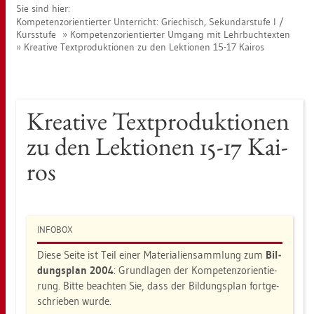
Sie sind hier:
Kom­pe­tenz­ori­en­tier­ter Un­ter­richt: Grie­chisch, Se­kun­dar­stu­fe I /
Kurs­stu­fe
Kom­pe­tenz­ori­en­tier­ter Um­gang mit Lehr­buch­t­ex­ten
Krea­ti­ve Text­pro­duk­tio­nen zu den Lek­tio­nen 15-17 Kai­ros
Krea­ti­ve Text­pro­duk­tio­nen
zu den Lek­tio­nen 15-17 Kai­
ros
IN­FO­BOX
Diese Seite ist Teil einer Ma­te­ria­li­en­samm­lung zum
Bil­
dungs­plan 2004
: Grund­la­gen der Kom­pe­tenz­ori­en­tie­
rung. Bitte be­ach­ten Sie, dass der Bil­dungs­plan fort­ge­
schrie­ben wurde.