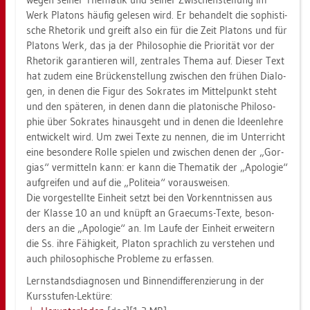
Werk Pla­tons häu­fig ge­le­sen wird. Er be­han­delt die so­phis­ti­
sche Rhe­to­rik und greift also ein für die Zeit Pla­tons und für
Pla­tons Werk, das ja der Phi­lo­so­phie die Prio­ri­tät vor der
Rhe­to­rik ga­ran­tie­ren will, zen­tra­les Thema auf. Die­ser Text
hat zudem eine Brü­cken­stel­lung zwi­schen den frü­hen Dia­lo­
gen, in denen die Figur des So­kra­tes im Mit­tel­punkt steht
und den spä­te­ren, in denen dann die pla­to­ni­sche Phi­lo­so­
phie über So­kra­tes hin­aus­geht und in denen die Ide­en­leh­re
ent­wi­ckelt wird. Um zwei Texte zu nen­nen, die im Un­ter­richt
eine be­son­de­re Rolle spie­len und zwi­schen denen der „Gor­
gi­as“ ver­mit­teln kann: er kann die The­ma­tik der „Apo­lo­gie“
auf­grei­fen und auf die „Po­li­teia“ vor­aus­wei­sen.
Die vor­ge­stell­te Ein­heit setzt bei den Vor­kennt­nis­sen aus
der Klas­se 10 an und knüpft an Gra­e­cums-Texte, be­son­
ders an die „Apo­lo­gie“ an. Im Laufe der Ein­heit er­wei­tern
die Ss. ihre Fä­hig­keit, Pla­ton sprach­lich zu ver­ste­hen und
auch phi­lo­so­phi­sche Pro­ble­me zu er­fas­sen.
Lern­stands­dia­gno­sen und Bin­nen­dif­fe­ren­zie­rung in der
Kurs­stu­fen-Lek­tü­re: