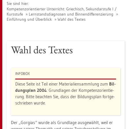
Sie sind hier:
Kom­pe­tenz­ori­en­tier­ter Un­ter­richt: Grie­chisch, Se­kun­dar­stu­fe I /
Kurs­stu­fe
Lern­stands­dia­gno­sen und Bin­nen­dif­fe­ren­zie­rung
Ein­füh­rung und Über­blick
Wahl des Tex­tes
Wahl des Tex­tes
IN­FO­BOX
Diese Seite ist Teil einer Ma­te­ria­li­en­samm­lung zum
Bil­
dungs­plan 2004
: Grund­la­gen der Kom­pe­tenz­ori­en­tie­
rung. Bitte be­ach­ten Sie, dass der Bil­dungs­plan fort­ge­
schrie­ben wurde.
Der „Gor­gi­as“ wurde als Grund­la­ge aus­ge­wählt, weil er
wegen sei­ner The­ma­tik und sei­ner Zwi­schen­stel­lung im