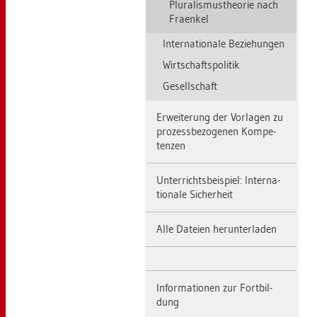
Plu­ra­lis­mus­theo­rie nach
Fra­en­kel
In­ter­na­tio­na­le Be­zie­hun­gen
Wirt­schafts­po­li­tik
Ge­sell­schaft
Er­wei­te­rung der Vor­la­gen zu
pro­zess­be­zo­ge­nen Kom­pe­
ten­zen
Un­ter­richts­bei­spiel: In­ter­na­
tio­na­le Si­cher­heit
Alle Da­tei­en her­un­ter­la­den
In­for­ma­tio­nen zur Fort­bil­
dung