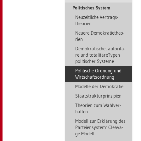
Po­li­ti­sches Sys­tem
Neu­zeit­li­che Ver­trags­
theo­ri­en
Neue­re De­mo­kra­ti­e­theo­
ri­en
De­mo­kra­ti­sche, au­to­ri­tä­
re und to­ta­li­tä­re­Ty­pen
po­li­ti­scher Sys­te­me
Po­li­ti­sche Ord­nung und
Wirt­schafts­ord­nung
Mo­del­le der De­mo­kra­tie
Staatstruk­tur­prin­zi­pi­en
Theo­ri­en zum Wahl­ver­
hal­ten
Mo­dell zur Er­klä­rung des
Par­tei­en­sys­tem: Clea­va­
ge-Mo­dell