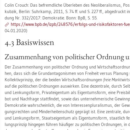
Colin Crouch: Das be­fremd­li­che Über­le­ben des Neo­li­be­ra­lis­mus, Pos
kub­zik, Ber­lin: Suhr­kamp, 2011, S. 74 ff. und S. 227 ff., ab­ge­druckt in: I
dung Nr. 332/2017: De­mo­kra­tie. Bonn: BpB, S. 55.
https://​www.​bpb.​de/​izpb/​248576/​er­folgs-​und-​ris​ikof​akto​ren-​fuer
04.01.2020)
4.3 Ba­sis­wis­sen
Zu­sam­men­hang von po­li­ti­scher Ord­nung u
Der Zu­sam­men­hang von po­li­ti­scher Ord­nung und Wirt­schafts­ord­nung
hen, dass sich die Grund­an­t­ago­nis­men von Frei­heit ver­sus Pla­nung so
Kol­lek­tiv­prin­zip, der die bei­den Wirt­schafts­ord­nun­gen
freie Markt­wirt­
auf die po­li­ti­schen Ord­nun­gen aus­wir­ken. Eine de­zen­tra­le, durch Selbs
und Len­kungs­form, Pri­vat­ei­gen­tum als Ei­gen­tums­form, eine Preis­b
bot und Nach­fra­ge statt­fin­det, sowie das un­ter­neh­me­ri­sche Ge­winn­
De­mo­kra­tie wahr­schein­lich, die von In­ter­es­sen­plu­ra­lis­mus, der Ge­währ
gungs­rech­ten und Min­der­hei­ten­schutz ge­prägt ist. Eine zen­tra­le, du
und Len­kungs­form, Staats­ei­gen­tum als Ei­gen­tums­form, staat­lich fest
lungs­prin­zip hin­ge­gen füh­ren häu­fi­ger zu po­li­ti­schen Ord­nun­gen, in 