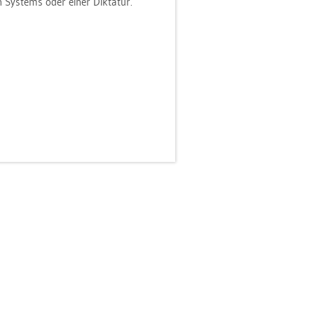
n Sys­tems oder einer Dik­ta­tur.