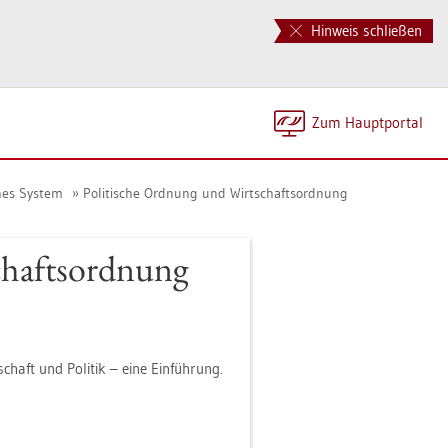
Hinweis schließen
Zum Haupt­por­tal
sches Sys­tem
Po­li­ti­sche Ord­nung und Wirt­schafts­ord­nung
chafts­ord­nung
schaft und Po­li­tik – eine Ein­füh­rung.