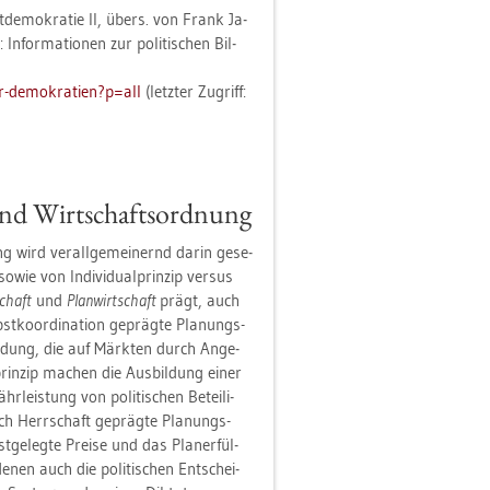
t­de­mo­kra­tie II, übers. von Frank Ja­
n­for­ma­tio­nen zur po­li­ti­schen Bil­
-​de­mo­kra­ti­en?​p=all
(letz­ter Zu­griff:
nd Wirt­schafts­ord­nung
 wird ver­all­ge­mei­nernd darin ge­se­
wie von In­di­vi­dual­prin­zip ver­sus
schaft
und
Plan­wirt­schaft
prägt, auch
t­ko­or­di­na­ti­on ge­präg­te Pla­nungs-
il­dung, die auf Märk­ten durch An­ge­
prin­zip ma­chen die Aus­bil­dung einer
­leis­tung von po­li­ti­schen Be­tei­li­
rch Herr­schaft ge­präg­te Pla­nungs-
­ge­leg­te Prei­se und das Plan­er­fül­
denen auch die po­li­ti­schen Ent­schei­