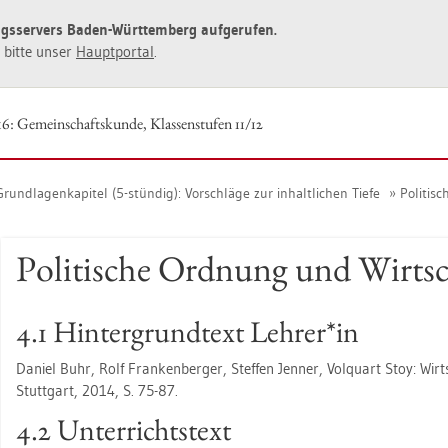
ngs­ser­vers Baden-Würt­tem­berg auf­ge­ru­fen.
ie bitte unser
Haupt­por­tal
.
6: Ge­mein­schafts­kun­de, Klas­sen­stu­fen 11/12
rund­la­gen­ka­pi­tel (5-stün­dig): Vor­schlä­ge zur in­halt­li­chen Tiefe
Po­li­ti­
Po­li­ti­sche Ord­nung und Wirt­s
4.1 Hin­ter­grund­text Leh­rer*in
Da­ni­el Buhr, Rolf Fran­ken­ber­ger, Stef­fen Jen­ner, Vol­quart Stoy: Wirt­
Stutt­gart, 2014, S. 75-87.
4.2 Un­ter­richts­text