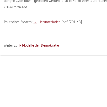
dun­gen „von oben“ ge­trof­fen wer­den, also in Form eines au­to­ri­tä­re
ZPG-Au­to­ren-Text
Po­li­ti­sches Sys­tem:
Her­un­ter­la­den
[pdf][791 KB]
Wei­ter zu
Mo­del­le der De­mo­kra­tie