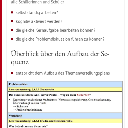
alle Schü­le­rin­nen und Schü­ler
selbst­stän­dig ar­bei­ten?
ko­gni­tiv ak­ti­viert wer­den?
die glei­che Kern­auf­ga­be be­ar­bei­ten kön­nen?
die glei­che Pro­blem­dis­kus­si­on füh­ren zu kön­nen?
Über­blick über den Auf­bau der Se­
quenz
ent­spricht dem Auf­bau des The­men­ver­tei­lungs­plans