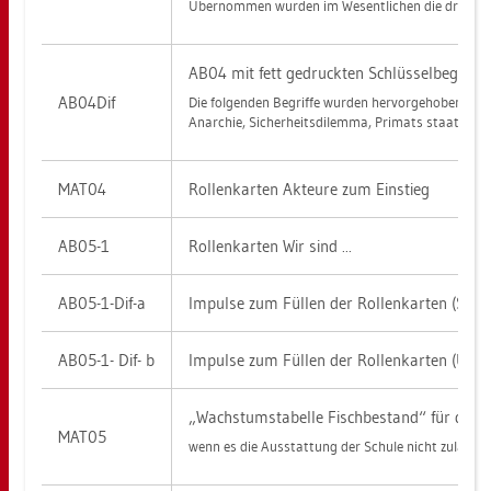
Über­nom­men wur­den im We­sent­li­chen die drei Ab­sc
AB04 mit fett ge­druck­ten Schlüs­sel­be­grif­fe
AB04­Dif
Die fol­gen­den Be­grif­fe wur­den her­vor­ge­ho­ben:
An­ar­chie, Si­cher­heits­di­lem­ma, Pri­mats staat­li­cher 
MAT04
Rol­len­kar­ten Ak­teu­re zum Ein­stieg
AB05-1
Rol­len­kar­ten Wir sind ...
AB05-1-Dif-a
Im­pul­se zum Fül­len der Rol­len­kar­ten (Schla
AB05-1- Dif- b
Im­pul­se zum Fül­len der Rol­len­kar­ten (Um­s
„Wachs­tums­ta­bel­le Fisch­be­stand“ für das S
MAT05
wenn es die Aus­stat­tung der Schu­le nicht zu­lässt,