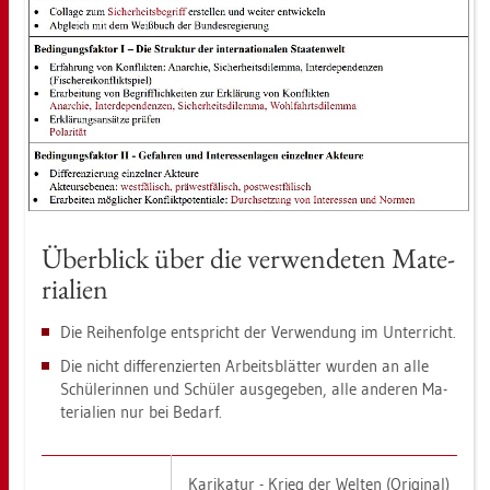
Über­blick über die ver­wen­de­ten Ma­te­
ria­li­en
Die Rei­hen­fol­ge ent­spricht der Ver­wen­dung im Un­ter­richt.
Die nicht dif­fe­ren­zier­ten Ar­beits­blät­ter wur­den an alle
Schü­le­rin­nen und Schü­ler aus­ge­ge­ben, alle an­de­ren Ma­
te­ria­li­en nur bei Be­darf.
Ka­ri­ka­tur - Krieg der Wel­ten (Ori­gi­nal)