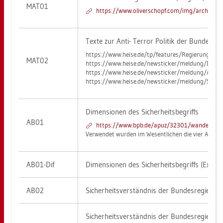
MAT01
https://​www.​oli​vers​chop​f.​com/​img/​ar­chi­ve/​ar
Texte zur Anti- Ter­ror Po­li­tik der Bun­des­re­
https://​www.​heise.​de/​tp/​fea­tures/​Re­gie­rung wil
MAT02
https://​www.​heise.​de/​newsti­cker/​mel­dung/​Deut­s
https://​www.​heise.​de/​newsti­cker/​mel­dung/​Anti
https://​www.​heise.​de/​newsti­cker/​mel­dung/​SPD In
Di­men­sio­nen des Si­cher­heits­be­griffs
AB01
https://​www.​bpb.​de/​apuz/​32301/​wan­del-​der-​s
Ver­wen­det wur­den im We­sent­li­chen die vier Ab­sch
AB01-Dif
Di­men­sio­nen des Si­cher­heits­be­griffs (Ex­zerp
AB02
Si­cher­heits­ver­ständ­nis der Bun­des­re­gie­run
Si­cher­heits­ver­ständ­nis der Bun­des­re­gie­run