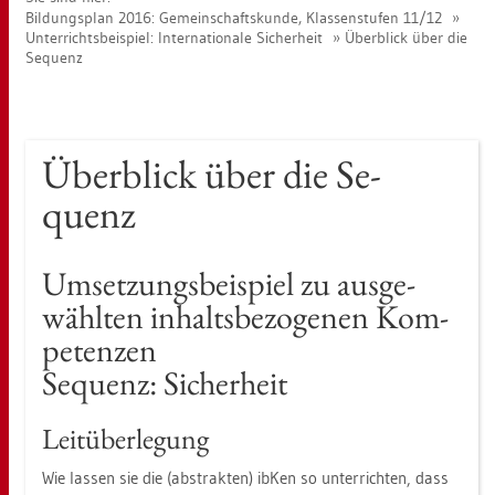
Bil­dungs­plan 2016: Ge­mein­schafts­kun­de, Klas­sen­stu­fen 11/12
Un­ter­richts­bei­spiel: In­ter­na­tio­na­le Si­cher­heit
Über­blick über die
Se­quenz
Über­blick über die Se­
quenz
Um­set­zungs­bei­spiel zu aus­ge­
wähl­ten in­halts­be­zo­ge­nen Kom­
pe­ten­zen
Se­quenz: Si­cher­heit
Leit­über­le­gung
Wie las­sen sie die (abs­trak­ten) ibKen so un­ter­rich­ten, dass