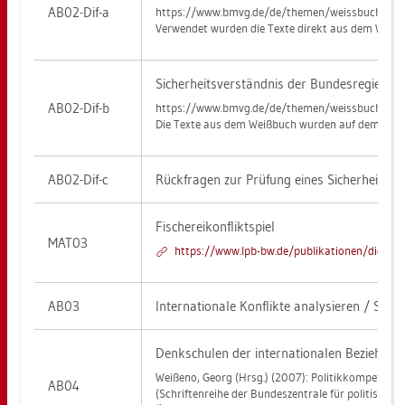
AB02-Dif-a
https://​www.​bmvg.​de/​de/​the­men/​weiss­buch
Ver­wen­det wur­den die Texte di­rekt aus dem Weiß­
Si­cher­heits­ver­ständ­nis der Bun­des­re­gie­rung
AB02-Dif-b
https://​www.​bmvg.​de/​de/​the­men/​weiss­buch
Die Texte aus dem Weiß­buch wur­den auf dem Ar­beits­b
AB02-Dif-c
Rück­fra­gen zur Prü­fung eines Si­cher­heits­ver
Fi­sche­rei­kon­flikt­spiel
MAT03
https://​www.​lpb-​bw.​de/​pub​lika​tion​en/​did_​rei
AB03
In­ter­na­tio­na­le Kon­flik­te ana­ly­sie­ren / Spiel­
Denk­schu­len der in­ter­na­tio­na­len Be­zie­hun­
Wei­ße­no, Georg (Hrsg.) (2007): Po­li­tik­kom­pe­tenz W
AB04
(Schrif­ten­rei­he der Bun­des­zen­tra­le für po­li­ti­sche 