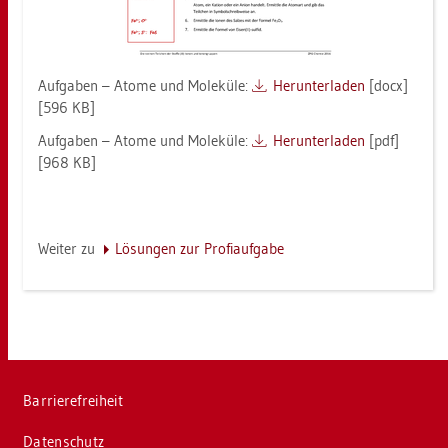
Auf­ga­ben – Atome und Mo­le­kü­le:
Her­un­ter­la­den
[docx]
[596 KB]
Auf­ga­ben – Atome und Mo­le­kü­le:
Her­un­ter­la­den
[pdf]
[968 KB]
Wei­ter zu
Lö­sun­gen zur Pro­fi­auf­ga­be
Bar­rie­re­frei­heit
Da­ten­schutz