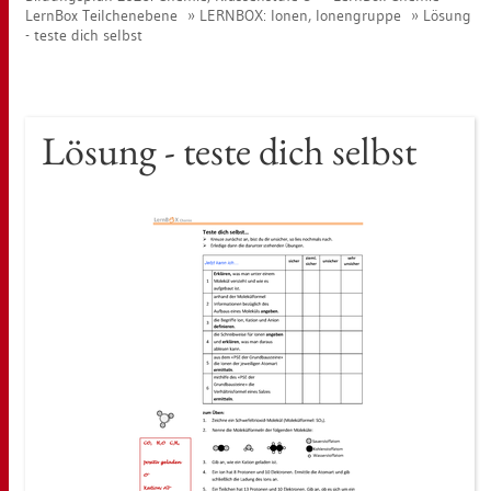
Lern­Box Teil­chen­ebe­ne
LERN­BOX: Ionen, Io­nen­grup­pe
Lö­sung
- teste dich selbst
Lö­sung - teste dich selbst