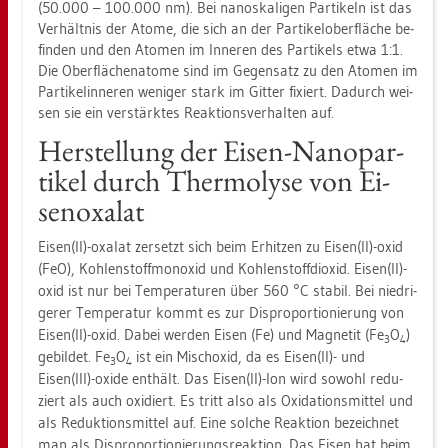
(50.000 – 100.000 nm). Bei na­nos­ka­li­gen Par­ti­keln ist das
Ver­hält­nis der Atome, die sich an der Par­ti­kel­ober­flä­che be­
fin­den und den Ato­men im In­ne­ren des Par­ti­kels etwa 1:1.
Die Ober­flä­chen­ato­me sind im Ge­gen­satz zu den Ato­men im
Par­ti­kel­in­ne­ren we­ni­ger stark im Git­ter fi­xiert. Da­durch wei­
sen sie ein ver­stärk­tes Re­ak­ti­ons­ver­hal­ten auf.
Her­stel­lung der Eisen-Na­no­par­
ti­kel durch Ther­m­o­ly­se von Ei­
sen­oxa­lat
Eisen(II)-oxa­lat zer­setzt sich beim Er­hit­zen zu Eisen(II)-oxid
(FeO), Koh­len­stoff­mon­oxid und Koh­len­stoff­di­oxid. Eisen(II)-
oxid ist nur bei Tem­pe­ra­tu­ren über 560 °C sta­bil. Bei nied­ri­
ge­rer Tem­pe­ra­tur kommt es zur Dis­pro­por­tio­nie­rung von
Eisen(II)-oxid. Dabei wer­den Eisen (Fe) und Ma­gne­tit (Fe
O
)
3
4
ge­bil­det. Fe
O
ist ein Misch­oxid, da es Eisen(II)- und
3
4
Eisen(III)-oxide ent­hält. Das Eisen(II)-Ion wird so­wohl re­du­
ziert als auch oxi­diert. Es tritt also als Oxi­da­ti­ons­mit­tel und
als Re­duk­ti­ons­mit­tel auf. Eine sol­che Re­ak­ti­on be­zeich­net
man als Dis­pro­por­tio­nie­rungs­re­ak­ti­on. Das Eisen hat beim