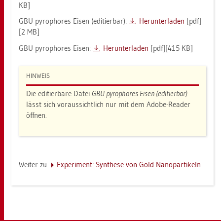
KB]
GBU py­ro­pho­res Eisen (edi­tier­bar):
Her­un­ter­la­den
[pdf]
[2 MB]
GBU py­ro­pho­res Eisen:
Her­un­ter­la­den
[pdf][415 KB]
HIN­WEIS
Die edi­tier­ba­re Datei
GBU py­ro­pho­res Eisen (edi­tier­bar)
lässt sich vor­aus­sicht­lich nur mit dem Adobe-Re­a­der
öff­nen.
Wei­ter zu
Ex­pe­ri­ment: Syn­the­se von Gold-Na­no­par­ti­keln