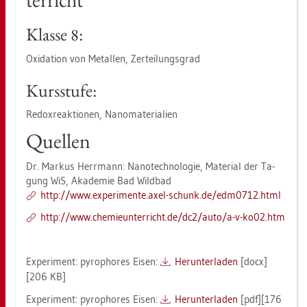
Klas­se 8:
Oxi­da­ti­on von Me­tal­len, Zer­tei­lungs­grad
Kurs­stu­fe:
Re­dox­re­ak­tio­nen, Na­no­ma­te­ria­li­en
Quel­len
Dr. Mar­kus Herr­mann: Na­no­tech­no­lo­gie, Ma­te­ri­al der Ta­
gung WiS, Aka­de­mie Bad Wild­bad
http://​www.​ex­pe­ri­men­te.​axel-​schunk.​de/​ed­m0712.​html
http://​www.​che​mieu​nter​rich​t.​de/​dc2/​auto/​a-​v-​ko02.​htm
Ex­pe­ri­ment: py­ro­pho­res Eisen:
Her­un­ter­la­den
[docx]
[206 KB]
Ex­pe­ri­ment: py­ro­pho­res Eisen:
Her­un­ter­la­den
[pdf][176