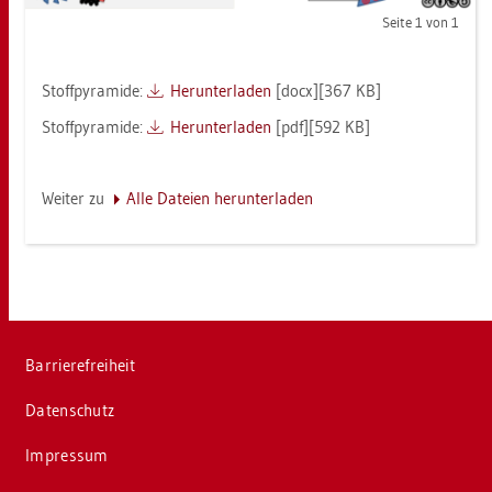
Seite 1 von 1
Stoff­py­ra­mi­de:
Her­un­ter­la­den
[docx][367 KB]
Stoff­py­ra­mi­de:
Her­un­ter­la­den
[pdf][592 KB]
Wei­ter zu
Alle Da­tei­en her­un­ter­la­den
Bar­rie­re­frei­heit
Da­ten­schutz
Im­pres­sum