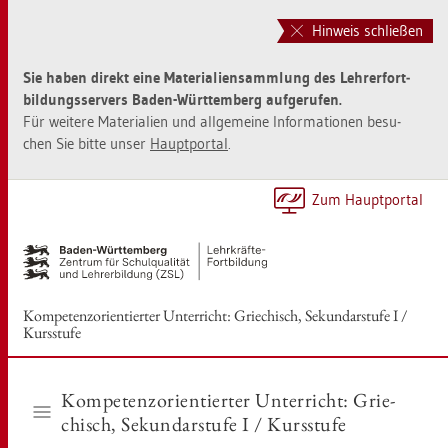
Zur
Zum
Haupt­
Sei­
Hinweis schließen
na­
ten­
vi­
in­
Sie haben di­rekt eine Ma­te­ria­li­en­samm­lung des Leh­rer­fort­
ga­
halt
bil­dungs­ser­vers Baden-Würt­tem­berg auf­ge­ru­fen.
ti­
sprin­
Für wei­te­re Ma­te­ria­li­en und all­ge­mei­ne In­for­ma­tio­nen be­su­
on
gen
chen Sie bitte unser
Haupt­por­tal
.
sprin­
[Alt]+
gen
[1]
[Alt]+
Zum Haupt­por­tal
[0]
Kom­pe­tenz­ori­en­tier­ter Un­ter­richt: Grie­chisch, Se­kun­dar­stu­fe I /
Kurs­stu­fe
Kom­pe­tenz­ori­en­tier­ter Un­ter­richt: Grie­
chisch, Se­kun­dar­stu­fe I / Kurs­stu­fe