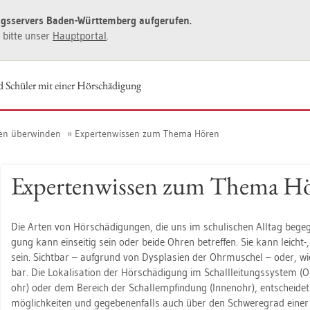
ngs­ser­vers Baden-Würt­tem­berg auf­ge­ru­fen.
ie bitte unser
Haupt­por­tal
.
d Schü­ler mit einer Hör­schä­di­gung
ren über­win­den
Ex­per­ten­wis­sen zum Thema Hören
Ex­per­ten­wis­sen zum Thema H
Die Arten von Hör­schä­di­gun­gen, die uns im schu­li­schen All­tag be­geg­n
gung kann ein­sei­tig sein oder beide Ohren be­tref­fen. Sie kann leicht-,
sein. Sicht­bar – auf­grund von Dys­pla­si­en der Ohr­mu­schel – oder, wie 
bar. Die Lo­ka­li­sa­ti­on der Hör­schä­di­gung im Schall­lei­tungs­sys­tem 
ohr) oder dem Be­reich der Schall­emp­fin­dung (In­nen­ohr), ent­schei­det
mög­lich­kei­ten und ge­ge­be­nen­falls auch über den Schwe­re­grad einer