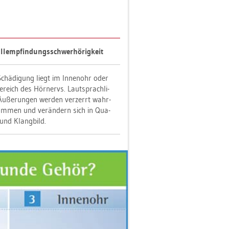
l­emp­fin­dungs­schwer­hö­rig­keit
chä­di­gung liegt im In­nen­ohr oder
­reich des Hör­nervs. Laut­sprach­li­
u­ße­run­gen wer­den ver­zerrt wahr­
om­men und ver­än­dern sich in Qua­
t und Klang­bild.