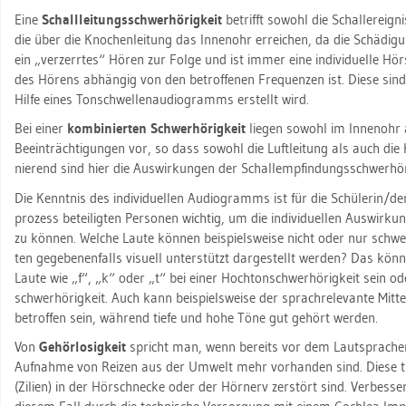
Eine
Schall­lei­tungs­schwer­hö­rig­keit
be­trifft so­wohl die Schall­er­eig­
die über die Kno­chen­lei­tung das In­nen­ohr er­rei­chen, da die Schä­di­g
ein „ver­zerr­tes“ Hören zur Folge und ist immer eine in­di­vi­du­el­le Hör­
des Hö­rens ab­hän­gig von den be­trof­fe­nen Fre­quen­zen ist. Diese sind
Hilfe eines Ton­schwel­len­au­dio­gramms er­stellt wird.
Bei einer
kom­bi­nier­ten Schwer­hö­rig­keit
lie­gen so­wohl im In­nen­ohr
Be­ein­träch­ti­gun­gen vor, so dass so­wohl die Luft­lei­tung als auch die K
nie­rend sind hier die Aus­wir­kun­gen der Schall­emp­fin­dungs­schwer­hö­r
Die Kennt­nis des in­di­vi­du­el­len Au­dio­gramms ist für die Schü­le­rin/
pro­zess be­tei­lig­ten Per­so­nen wich­tig, um die in­di­vi­du­el­len Aus­wir­ku
zu kön­nen. Wel­che Laute kön­nen bei­spiels­wei­se nicht oder nur sch
ten ge­ge­be­nen­falls vi­su­ell un­ter­stützt dar­ge­stellt wer­den? Das kön­n
Laute wie „f“, „k“ oder „t“ bei einer Hoch­ton­schwer­hö­rig­keit sein ode
schwer­hö­rig­keit. Auch kann bei­spiels­wei­se der sprach­re­le­van­te Mit­t
be­trof­fen sein, wäh­rend tiefe und hohe Töne gut ge­hört wer­den.
Von
Ge­hör­lo­sig­keit
spricht man, wenn be­reits vor dem Laut­sprach­er
Auf­nah­me von Rei­zen aus der Um­welt mehr vor­han­den sind. Diese tri
(Zi­li­en) in der Hör­schne­cke oder der Hör­nerv zer­stört sind. Ver­bes­ser