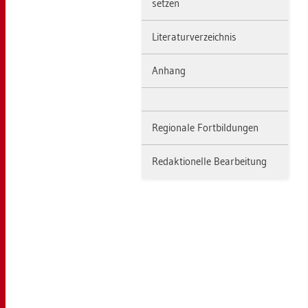
set­zen
Li­te­ra­tur­ver­zeich­nis
An­hang
Re­gio­na­le Fort­bil­dun­gen
Re­dak­tio­nel­le Be­ar­bei­tung