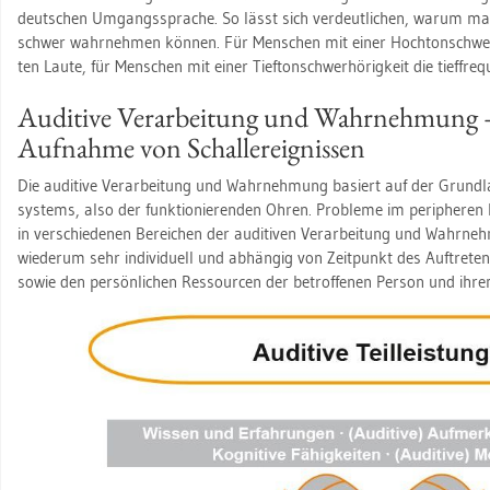
deut­schen Um­gangs­spra­che. So lässt sich ver­deut­li­chen, warum man
schwer wahr­neh­men kön­nen. Für Men­schen mit einer Hoch­ton­schwer­hö
ten Laute, für Men­schen mit einer Tief­ton­schwer­hö­rig­keit die tief­fre­
Au­di­tive Ver­ar­bei­tung und Wahr­neh­mung 
Auf­nah­me von Schall­er­eig­nis­sen
Die au­di­tive Ver­ar­bei­tung und Wahr­neh­mung ba­siert auf der Grund­la­
sys­tems, also der funk­tio­nie­ren­den Ohren. Pro­ble­me im pe­ri­phe­ren 
in ver­schie­de­nen Be­rei­chen der au­di­tiven Ver­ar­bei­tung und Wahr­neh
wie­der­um sehr in­di­vi­du­ell und ab­hän­gig von Zeit­punkt des Auf­tre
sowie den per­sön­li­chen Res­sour­cen der be­trof­fe­nen Per­son und ihre