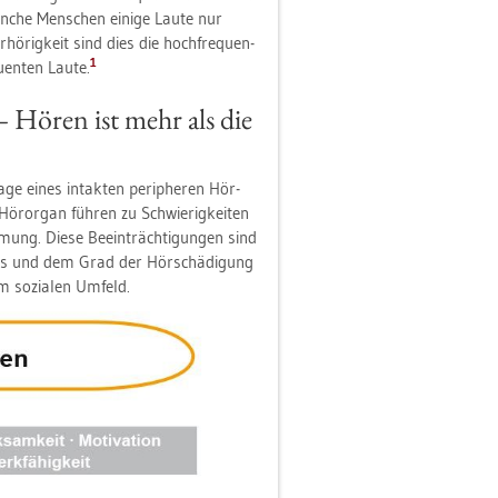
­che Men­schen ei­ni­ge Laute nur
­rig­keit sind dies die hoch­fre­quen­
1
quen­ten Laute.
– Hören ist mehr als die
ge eines in­tak­ten pe­ri­phe­ren Hör­
Hör­or­gan füh­ren zu Schwie­rig­kei­ten
­mung. Diese Be­ein­träch­ti­gun­gen sind
­tens und dem Grad der Hör­schä­di­gung
m so­zia­len Um­feld.