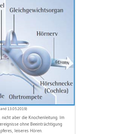
and 13.05.2019)
en, nicht aber die Kno­chen­lei­tung. Im
er­eig­nis­se ohne Be­ein­träch­ti­gung
fe­res, lei­se­res Hören.