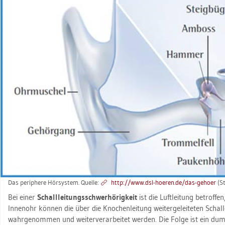
Das pe­ri­phe­re Hör­sys­tem. Quel­le:
http://​www.​dsl-​hoeren.​de/​das-​ge­ho­er
(St
Bei einer
Schall­lei­tungs­schwer­hö­rig­keit
ist die Luft­lei­tung be­trof­f
In­nen­ohr kön­nen die über die Kno­chen­lei­tung wei­ter­ge­lei­te­ten Schall­
wahr­ge­nom­men und wei­ter­ver­ar­bei­tet wer­den. Die Folge ist ein dump­