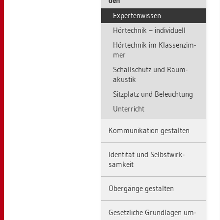
den
Ex­per­ten­wis­sen
Hör­tech­nik – in­di­vi­du­ell
Hör­tech­nik im Klas­sen­zim­
mer
Schall­schutz und Raum­
akus­tik
Sitz­platz und Be­leuch­tung
Un­ter­richt
Kom­mu­ni­ka­ti­on ge­stal­ten
Iden­ti­tät und Selbst­wirk­
sam­keit
Über­gän­ge ge­stal­ten
Ge­setz­li­che Grund­la­gen um­