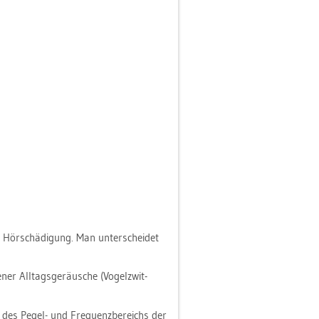
Hör­schä­di­gung. Man un­ter­schei­det
ner All­tags­ge­räu­sche (Vo­gel­zwit­
ung des Pegel- und Fre­quenz­be­reichs der