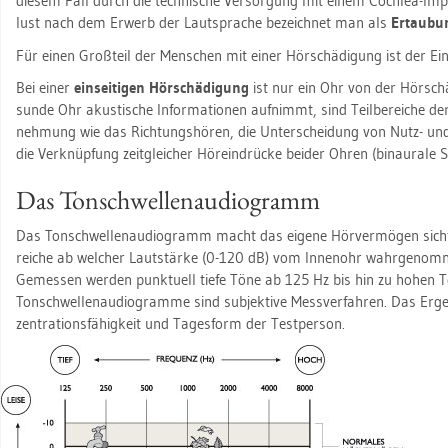
die­sem Fall durch die tech­ni­sche Ver­sor­gung mit einem Co­ch­lea-Im­pl
lust nach dem Er­werb der Laut­spra­che be­zeich­net man als
Er­tau­bu
Für einen Groß­teil der Men­schen mit einer Hör­schä­di­gung ist der Ein­s
Bei einer
ein­sei­ti­gen Hör­schä­di­gung
ist nur ein Ohr von der Hör­schä­
sun­de Ohr akus­ti­sche In­for­ma­tio­nen auf­nimmt, sind Teil­be­rei­che de
neh­mung wie das Rich­tungs­hö­ren, die Un­ter­schei­dung von Nutz- und 
die Ver­knüp­fung zeit­glei­cher Hör­ein­drü­cke bei­der Ohren (bin­au­ra­le Su
Das Ton­schwel­len­au­dio­gramm
Das Ton­schwel­len­au­dio­gramm macht das ei­ge­ne Hör­ver­mö­gen sicht­
rei­che ab wel­cher Laut­stär­ke (0-120 dB) vom In­nen­ohr wahr­ge­nom­m
Ge­mes­sen wer­den punk­tu­ell tiefe Töne ab 125 Hz bis hin zu hohen
Ton­schwel­len­au­dio­gram­me sind sub­jek­ti­ve Mess­ver­fah­ren. Das Er­g
zen­tra­ti­ons­fä­hig­keit und Ta­ges­form der Test­per­son.