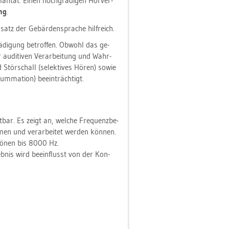
an­tat. Einen hoch­gra­di­gen Hör­ver­
ng
.
atz der Ge­bär­den­spra­che hilf­reich.
di­gung be­trof­fen. Ob­wohl das ge­
r au­di­tiven Ver­ar­bei­tung und Wahr­
Stör­schall (se­lek­ti­ves Hören) sowie
m­ma­ti­on) be­ein­träch­tigt.
bar. Es zeigt an, wel­che Fre­quenz­be­
en und ver­ar­bei­tet wer­den kön­nen.
 Tönen bis 8000 Hz.
eb­nis wird be­ein­flusst von der Kon­