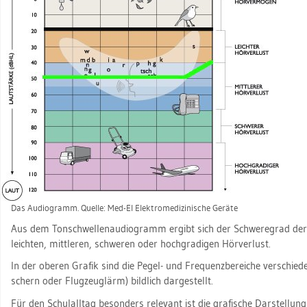
Das Au­dio­gramm. Quel­le: Med-El Elek­tro­me­di­zi­ni­sche Ge­rä­te
Aus dem Ton­schwel­len­au­dio­gramm er­gibt sich der Schwe­re­grad der 
leich­ten, mitt­le­ren, schwe­ren oder hoch­gra­di­gen Hör­ver­lust.
In der obe­ren Gra­fik sind die Pegel- und Fre­quenz­be­rei­che ver­schie­de­
schern oder Flug­zeug­lärm) bild­lich dar­ge­stellt.
Für den Schul­all­tag be­son­ders re­le­vant ist die gra­fi­sche Dar­stel­l