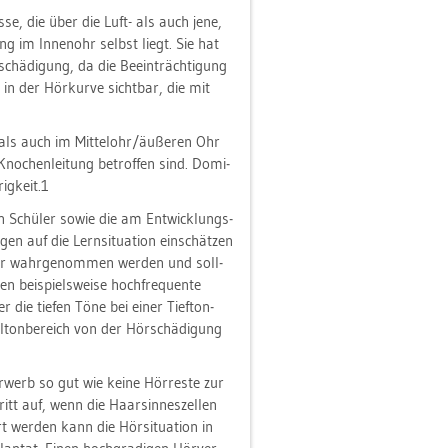
nis­se, die über die Luft- als auch jene,
ung im In­nen­ohr selbst liegt. Sie hat
schä­di­gung, da die Be­ein­träch­ti­gung
 in der Hör­kur­ve sicht­bar, die mit
 als auch im Mit­tel­ohr/äu­ße­ren Ohr
no­chen­lei­tung be­trof­fen sind. Do­mi­
ig­keit.1
den Schü­ler sowie die am Ent­wick­lungs­
n­gen auf die Lern­si­tua­ti­on ein­schät­zen
wer wahr­ge­nom­men wer­den und soll­
en bei­spiels­wei­se hoch­fre­quen­te
r die tie­fen Töne bei einer Tief­ton­
el­ton­be­reich von der Hör­schä­di­gung
­werb so gut wie keine Hör­res­te zur
tt auf, wenn die Haar­sin­nes­zel­len
t wer­den kann die Hör­si­tua­ti­on in