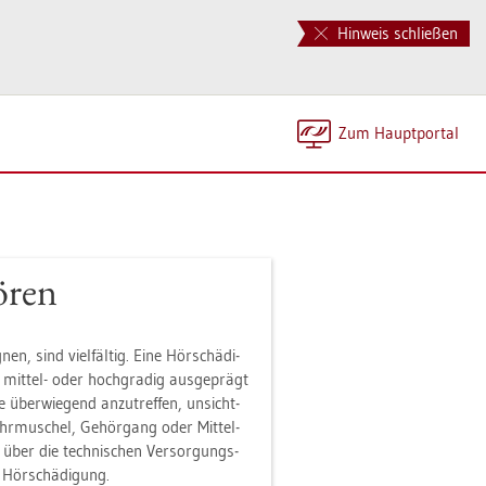
Hinweis schließen
Zum Haupt­por­tal
ören
en, sind viel­fäl­tig. Eine Hör­schä­di­
 mit­tel- oder hoch­gra­dig aus­ge­prägt
über­wie­gend an­zu­tref­fen, un­sicht­
(Ohr­mu­schel, Ge­hör­gang oder Mit­tel­
 über die tech­ni­schen Ver­sor­gungs­
 Hör­schä­di­gung.