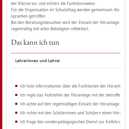
der Klas­se vor und er­klärt die Funk­ti­ons­wei­se.
Für die Or­ga­ni­sa­ti­on im Schul­all­tag wer­den ge­mein­sam Ab­
spra­chen ge­trof­fen.
Bei den Be­ra­tungs­be­su­chen wird der Ein­satz der Hör­an­la­ge
re­gel­mä­ßig mit allen Be­tei­lig­ten re­flek­tiert.
Das kann ich tun
Leh­re­rin­nen und Leh­rer
Ich hole In­for­ma­tio­nen über die Funk­tio­nen der Hör­an­la­ge 
Ich regle das Auf­stel­len der Hör­an­la­ge mit der be­trof­fe­nen 
Ich achte auf den re­gel­mä­ßi­gen Ein­satz der Hör­an­la­ge im Un
Ich rich­te mit den Schü­le­rin­nen und Schü­lern einen Hör­an­la­
Ich frage den son­der­päd­ago­gi­schen Dienst zur Ein­füh­rung d