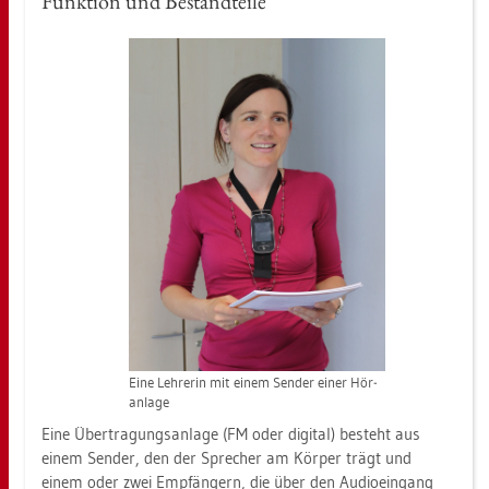
Funk­ti­on und Be­stand­tei­le
Eine Leh­re­rin mit einem Sen­der einer Hör­
an­la­ge
Eine Über­tra­gungs­an­la­ge (FM oder di­gi­tal) be­steht aus
einem Sen­der, den der Spre­cher am Kör­per trägt und
einem oder zwei Emp­fän­gern, die über den Au­dio­ein­gang