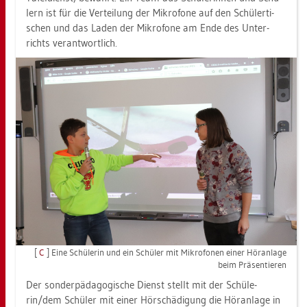
lern ist für die Ver­tei­lung der Mi­kro­fo­ne auf den Schü­ler­ti­
schen und das Laden der Mi­kro­fo­ne am Ende des Un­ter­
richts ver­ant­wort­lich.
[
C
] Eine Schü­le­rin und ein Schü­ler mit Mi­kro­fo­nen einer Hör­an­la­ge
beim Prä­sen­tie­ren
Der son­der­päd­ago­gi­sche Dienst stellt mit der Schü­le­
rin/dem Schü­ler mit einer Hör­schä­di­gung die Hör­an­la­ge in