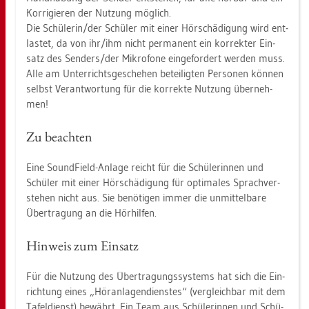
Kor­ri­gie­ren der Nut­zung mög­lich.
Die Schü­le­rin/der Schü­ler mit einer Hör­schä­di­gung wird ent­
las­tet, da von ihr/ihm nicht per­ma­nent ein kor­rek­ter Ein­
satz des Sen­ders/der Mi­kro­fo­ne ein­ge­for­dert wer­den muss.
Alle am Un­ter­richts­ge­sche­hen be­tei­lig­ten Per­so­nen kön­nen
selbst Ver­ant­wor­tung für die kor­rek­te Nut­zung über­neh­
men!
Zu be­ach­ten
Eine Sound­Field-An­la­ge reicht für die Schü­le­rin­nen und
Schü­ler mit einer Hör­schä­di­gung für op­ti­ma­les Sprach­ver­
ste­hen nicht aus. Sie be­nö­ti­gen immer die un­mit­tel­ba­re
Über­tra­gung an die Hör­hil­fen.
Hin­weis zum Ein­satz
Für die Nut­zung des Über­tra­gungs­sys­tems hat sich die Ein­
rich­tung eines „Hör­an­la­gen­diens­tes“ (ver­gleich­bar mit dem
Ta­fel­dienst) be­währt. Ein Team aus Schü­le­rin­nen und Schü­