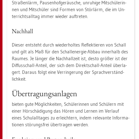
Stra­ßen­lärm, Pau­sen­hof­ge­räu­sche, un­ru­hi­ge Mit­schü­le­rin­
nen und Mit­schü­ler sind For­men von Stör­lärm, die im Un­
ter­richt­s­all­tag immer wie­der auf­tre­ten.
Nach­hall
Die­ser ent­steht durch wie­der­hol­tes Re­flek­tie­ren von Schall
und gilt als Maß für den Schall­ener­gie-Abbau in­ner­halb des
Rau­mes. Je län­ger die Nach­hall­zeit ist, desto grö­ßer ist der
Dif­fus­schall-An­teil, der sich dem Di­rekt­schall-An­teil über­la­
gert. Dar­aus folgt eine Ver­rin­ge­rung der Sprach­ver­ständ­
lich­keit.
Über­tra­gungs­an­la­gen
bie­ten gute Mög­lich­kei­ten, Schü­le­rin­nen und Schü­lern mit
einer Hör­schä­di­gung das Hören und Ler­nen im Ver­lauf
eines Schul­all­ta­ges zu er­leich­tern, indem re­le­van­te In­for­ma­
tio­nen stö­rungs­frei über­tra­gen wer­den.