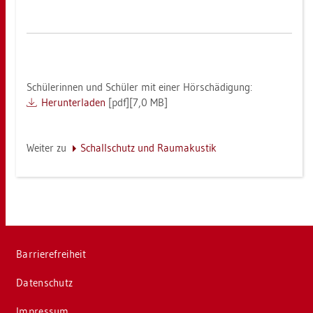
Schü­le­rin­nen und Schü­ler mit einer Hör­schä­di­gung:
Her­un­ter­la­den
[pdf][7,0 MB]
Wei­ter zu
Schall­schutz und Raum­akus­tik
Bar­rie­re­frei­heit
Da­ten­schutz
Im­pres­sum