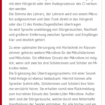
mit dem Hör­ge­rät oder dem Au­dio­pro­zes­sor des CI ver­bun­
den wer­den.
Die Stim­me des Leh­rers, der Leh­re­rin wird von einem Mi­kro­
fon auf­ge­nom­men und über Funk di­rekt in das Hör­ge­rät
oder das CI des Kin­des/Ju­gend­li­chen über­tra­gen.
So wird Spra­che un­ab­hän­gig von Stör­ge­räu­schen, Nach­hall
und grö­ße­rer Ent­fer­nung zwi­schen Spre­cher und Emp­fän­ger
klar und deut­lich ge­hört.
Zu einer op­ti­ma­len Ver­sor­gung mit Hör­tech­nik im Klas­sen­
zim­mer ge­hö­ren wei­te­re Mi­kro­fo­ne für die Mit­schü­le­rin­nen
und Mit­schü­ler. Ein ef­fek­ti­ver Ein­satz der Mi­kro­fo­ne ist mög­
lich, wenn sich zwei bis drei Schü­le­rin­nen und Schü­ler ein Mi­
kro­fon tei­len.
Die Er­gän­zung des Über­tra­gungs­sys­tems mit einer Sound­
Field-An­la­ge ist eben­so be­deut­sam. Hier­mit kön­nen alle
Spre­cher (Lehr­kräf­te, Schü­le­rin­nen und Schü­ler) ihre Stim­
me ver­stärkt hören. Sie er­hal­ten somit eine Rück­mel­dung
zum kor­rek­ten Ein­satz des Sen­ders/der Mi­kro­fo­ne. Au­ßer­
dem sind die Stör­ge­räu­sche, wel­che durch eine feh­ler­haf­te
Hand­ha­bung der Sen­der ent­ste­hen, für alle hör­bar und ein