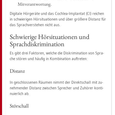
Mit­ver­ant­wor­tung.
Di­gi­ta­le Hör­ge­rä­te und das Co­ch­lea-Im­plan­tat (CI) rei­chen
in schwie­ri­gen Hör­si­tua­tio­nen und über grö­ße­re Dis­tanz für
das Sprach­ver­ste­hen nicht aus.
Schwie­ri­ge Hör­si­tua­tio­nen und
Sprach­dis­kri­mi­na­ti­on
Es gibt drei Fak­to­ren, wel­che die Dis­kri­mi­na­ti­on von Spra­
che stö­ren und häu­fig in Kom­bi­na­ti­on auf­tre­ten:
Dis­tanz
In ge­schlos­se­nen Räu­men nimmt der Di­rekt­schall mit zu­
neh­men­der Dis­tanz zwi­schen Spre­cher und Zu­hö­rer kon­ti­
nu­ier­lich ab.
Stör­schall