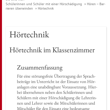
Schü­le­rin­nen und Schü­ler mit einer Hör­schä­di­gung
Hören – Bar­
rie­ren über­win­den
Hör­tech­nik
Hör­tech­nik
Hör­tech­nik im Klas­sen­zim­mer
Zu­sam­men­fas­sung
Für eine stö­rungs­freie Über­tra­gung der Sprach­
bei­trä­ge im Un­ter­richt ist der Ein­satz von Hör­
an­la­gen eine un­ab­ding­ba­re Vor­aus­set­zung. Hier­
bei über­neh­men neben den Schü­le­rin­nen und
Schü­lern mit einer Hör­schä­di­gung die Leh­re­rin­
nen und Leh­rer sowie die Mit­schü­le­rin­nen und
Mit­schü­ler für den Ein­satz eine be­deut­sa­me