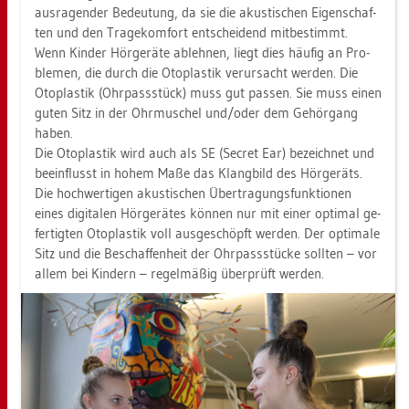
aus­ra­gen­der Be­deu­tung, da sie die akus­ti­schen Ei­gen­schaf­
ten und den Tra­ge­kom­fort ent­schei­dend mit­be­stimmt.
Wenn Kin­der Hör­ge­rä­te ab­leh­nen, liegt dies häu­fig an Pro­
ble­men, die durch die Oto­plas­tik ver­ur­sacht wer­den. Die
Oto­plas­tik (Ohr­pass­stück) muss gut pas­sen. Sie muss einen
guten Sitz in der Ohr­mu­schel und/oder dem Ge­hör­gang
haben.
Die Oto­plas­tik wird auch als SE (Se­cret Ear) be­zeich­net und
be­ein­flusst in hohem Maße das Klang­bild des Hör­ge­räts.
Die hoch­wer­ti­gen akus­ti­schen Über­tra­gungs­funk­tio­nen
eines di­gi­ta­len Hör­ge­rä­tes kön­nen nur mit einer op­ti­mal ge­
fer­tig­ten Oto­plas­tik voll aus­ge­schöpft wer­den. Der op­ti­ma­le
Sitz und die Be­schaf­fen­heit der Ohr­pass­stü­cke soll­ten – vor
allem bei Kin­dern – re­gel­mä­ßig über­prüft wer­den.