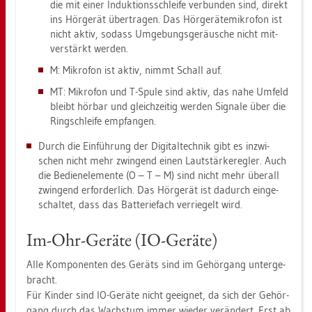
die mit einer In­duk­ti­ons­schlei­fe ver­bun­den sind, di­rekt
ins Hör­ge­rät über­tra­gen. Das Hör­ge­rä­te­mi­kro­fon ist
nicht aktiv, so­dass Um­ge­bungs­ge­räu­sche nicht mit­
ver­stärkt wer­den.
M: Mi­kro­fon ist aktiv, nimmt Schall auf.
MT: Mi­kro­fon und T-Spule sind aktiv, das nahe Um­feld
bleibt hör­bar und gleich­zei­tig wer­den Si­gna­le über die
Ring­schlei­fe emp­fan­gen.
Durch die Ein­füh­rung der Di­gi­tal­tech­nik gibt es in­zwi­
schen nicht mehr zwin­gend einen Laut­stär­ke­reg­ler. Auch
die Be­dien­ele­men­te (O – T – M) sind nicht mehr über­all
zwin­gend er­for­der­lich. Das Hör­ge­rät ist da­durch ein­ge­
schal­tet, dass das Bat­te­rie­fach ver­rie­gelt wird.
Im-Ohr-Ge­rä­te (IO-Ge­rä­te)
Alle Kom­po­nen­ten des Ge­räts sind im Ge­hör­gang un­ter­ge­
bracht.
Für Kin­der sind IO-Ge­rä­te nicht ge­eig­net, da sich der Ge­hör­
gang durch das Wachs­tum immer wie­der ver­än­dert. Erst ab