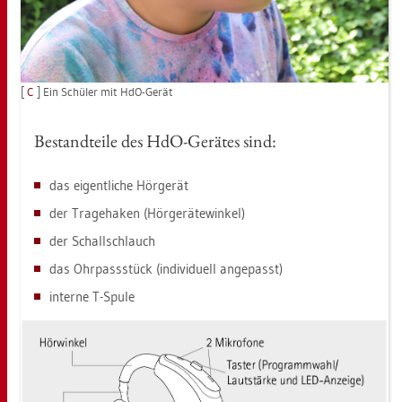
[
C
] Ein Schü­ler mit HdO-Gerät
Be­stand­tei­le des HdO-Ge­rä­tes sind:
das ei­gent­li­che Hör­ge­rät
der Tra­ge­ha­ken (Hör­ge­rä­te­win­kel)
der Schall­schlauch
das Ohr­pass­stück (in­di­vi­du­ell an­ge­passt)
in­ter­ne T-Spule