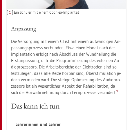
[
C
] Ein Schü­ler mit einem Co­ch­lea-Im­plan­tat
An­pas­sung
Die Ver­sor­gung mit einem CI ist mit einem auf­wän­di­gen An­
pas­sungs­pro­zess ver­bun­den. Etwa einen Monat nach der
Im­plan­ta­ti­on er­folgt nach Ab­schluss der Wund­hei­lung die
Er­stan­pas­sung, d. h. die Pro­gram­mie­rung des ex­ter­nen Au­
dio­pro­zes­sors. Die Ar­beits­be­rei­che der Elek­tro­den sind so
fest­zu­le­gen, dass alle Reize hör­bar sind, Über­sti­mu­la­ti­on je­
doch ver­mie­den wird. Die ste­ti­ge Op­ti­mie­rung des Au­dio­pro­
zes­sors ist ein we­sent­li­cher As­pekt der Re­ha­bi­li­ta­ti­on, da
1
sich die Hör­wahr­neh­mung durch Lern­pro­zes­se ver­än­dert.
Das kann ich tun
Leh­re­rin­nen und Leh­rer