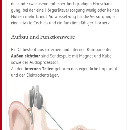
der und Er­wach­se­ne mit einer hoch­gra­di­gen Hör­schä­di­
gung, bei der eine Hör­ge­rä­te­ver­sor­gung wenig oder kei­nen
Nut­zen mehr bringt. Vor­aus­set­zung für die Ver­sor­gung ist
eine in­tak­te Co­ch­lea und ein funk­ti­ons­fä­hi­ger Hör­nerv.
Auf­bau und Funk­ti­ons­wei­se
Ein CI be­steht aus ex­ter­nen und in­ter­nen Kom­po­nen­ten.
Außen sicht­bar
sind Sen­des­pu­le mit Ma­gnet und Kabel
sowie der Au­dio­pro­zes­sor.
Zu den
in­ter­nen Tei­len
ge­hö­ren das ei­gent­li­che Im­plan­tat
und der Elek­tro­den­trä­ger.