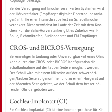
Kopf­bü­gel be­fes­tigt.
Bei der Ver­sor­gung mit kno­chen­ver­an­ker­ten Sys­te­men wird
der Hör­ver­stär­ker (Emp­fän­ger di­gi­ta­ler Über­tra­gungs­an­la­
gen) mit­hil­fe einer Ti­t­an­schrau­be fest im Schä­del­kno­chen
ver­an­kert. Diese ver­wächst im Laufe der Zeit mit dem Kno­
chen. Für die Baha-Hör­ver­stär­ker gibt es Zu­be­hör wie T-
Spule, Richt­mi­kro­fon, Au­dioad­ap­ter und FM-Emp­fän­ger.
CROS- und BI­CROS-Ver­sor­gung
Bei ein­sei­ti­ger Er­tau­bung oder Un­ver­sorg­bar­keit eines Ohrs
kann durch eine CROS- oder BI­CROS-Kon­fi­gu­ra­ti­on die
Schall­auf­nah­me auf der tau­ben Seite er­mög­licht wer­den.
Der Schall wird mit einem Mi­kro­fon auf der schwer­hö­ri­
gen/tau­ben Seite auf­ge­nom­men und zu einem Hör­ge­rät auf
der hö­ren­den Seite ge­lei­tet, wo der Schall dem bes­ser hö­
ren­den Ohr dar­ge­bo­ten wird.
Co­ch­lea-Im­plan­tat (CI)
Ein Co­ch­lea-Im­plan­tat (CI) ist eine In­nen­ohr­pro­the­se für Kin­