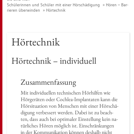
Schü­le­rin­nen und Schü­ler mit einer Hör­schä­di­gung
Hören – Bar­
rie­ren über­win­den
Hör­tech­nik
Hör­tech­nik
Hör­tech­nik – in­di­vi­du­ell
Zu­sam­men­fas­sung
Mit in­di­vi­du­el­len tech­ni­schen Hör­hil­fen wie
Hör­ge­rä­ten oder Co­ch­lea-Im­plan­ta­ten kann die
Hör­si­tua­ti­on von Men­schen mit einer Hör­schä­
di­gung ver­bes­sert wer­den. Dabei ist zu be­ach­
ten, dass auch bei op­ti­ma­ler Ein­stel­lung kein na­
tür­li­ches Hören mög­lich ist. Ein­schrän­kun­gen
in der Kom­mu­ni­ka­ti­on kön­nen des­halb nicht