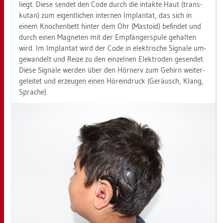
liegt. Diese sen­det den Code durch die in­tak­te Haut (trans­
ku­tan) zum ei­gent­li­chen in­ter­nen Im­plan­tat, das sich in
einem Kno­chen­bett hin­ter dem Ohr (Mas­to­id) be­fin­det und
durch einen Ma­gne­ten mit der Emp­fän­ger­spu­le ge­hal­ten
wird. Im Im­plan­tat wird der Code in elek­tri­sche Si­gna­le um­
ge­wan­delt und Reize zu den ein­zel­nen Elek­tro­den ge­sen­det.
Diese Si­gna­le wer­den über den Hör­nerv zum Ge­hirn wei­ter­
ge­lei­tet und er­zeu­gen einen Hör­ein­druck (Ge­räusch, Klang,
Spra­che).