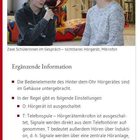
Zwei Schü­le­rin­nen im Ge­spräch – sicht­ba­res Hör­ge­rät, Mi­kro­fon
Er­gän­zen­de In­for­ma­ti­on
Die Be­dien­ele­men­te des Hin­ter-dem-Ohr Hör­ge­rä­tes sind
im Ge­häu­se un­ter­ge­bracht.
In der Regel gibt es fol­gen­de Ein­stel­lun­gen:
O: Hör­ge­rät ist aus­ge­schal­tet
T: Te­le­fon­s­pu­le – Hör­ge­rä­te­mi­kro­fon ist aus­ge­schal­
tet, Si­gna­le wer­den di­rekt aus dem Te­le­fon­hö­rer auf­
ge­nom­men. T be­deu­tet au­ßer­dem Hören über In­duk­ti­
on, d. h. Si­gna­le wer­den über eine zen­tra­le Hör­an­la­ge,