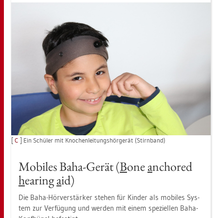
[
C
] Ein Schü­ler mit Kno­chen­lei­tungs­hör­ge­rät (Stirn­band)
Mo­bi­les Baha-Gerät (
B
one
a
ncho­red
h
ea­ring
a
id)
Die Baha-Hör­ver­stär­ker ste­hen für Kin­der als mo­bi­les Sys­
tem zur Ver­fü­gung und wer­den mit einem spe­zi­el­len Baha-