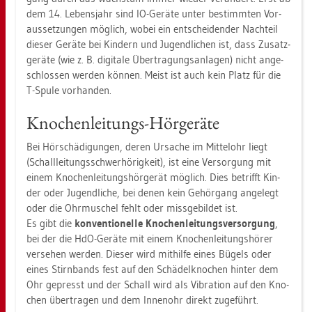
dem 14. Le­bens­jahr sind IO-Ge­rä­te unter be­stimm­ten Vor­
aus­set­zun­gen mög­lich, wobei ein ent­schei­den­der Nach­teil
die­ser Ge­rä­te bei Kin­dern und Ju­gend­li­chen ist, dass Zu­satz­
ge­rä­te (wie z. B. di­gi­ta­le Über­tra­gungs­an­la­gen) nicht an­ge­
schlos­sen wer­den kön­nen. Meist ist auch kein Platz für die
T-Spule vor­han­den.
Kno­chen­lei­tungs-Hör­ge­rä­te
Bei Hör­schä­di­gun­gen, deren Ur­sa­che im Mit­tel­ohr liegt
(Schall­lei­tungs­schwer­hö­rig­keit), ist eine Ver­sor­gung mit
einem Kno­chen­lei­tungs­hör­ge­rät mög­lich. Dies be­trifft Kin­
der oder Ju­gend­li­che, bei denen kein Ge­hör­gang an­ge­legt
oder die Ohr­mu­schel fehlt oder miss­ge­bil­det ist.
Es gibt die
kon­ven­tio­nel­le Kno­chen­lei­tungs­ver­sor­gung
,
bei der die HdO-Ge­rä­te mit einem Kno­chen­lei­tungs­hö­rer
ver­se­hen wer­den. Die­ser wird mit­hil­fe eines Bü­gels oder
eines Stirn­bands fest auf den Schä­del­kno­chen hin­ter dem
Ohr ge­presst und der Schall wird als Vi­bra­ti­on auf den Kno­
chen über­tra­gen und dem In­nen­ohr di­rekt zu­ge­führt.