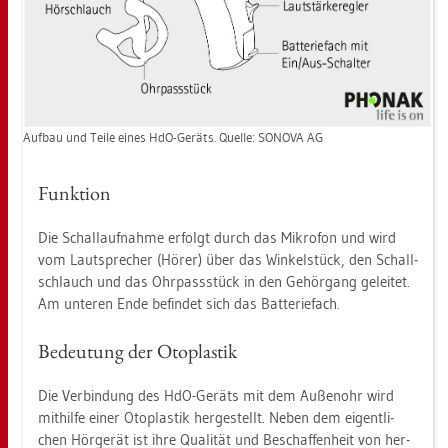
Auf­bau und Teile eines HdO-Ge­räts. Quel­le: SO­NO­VA AG
Funk­ti­on
Die Schall­auf­nah­me er­folgt durch das Mi­kro­fon und wird
vom Laut­spre­cher (Hörer) über das Win­kel­stück, den Schall­
schlauch und das Ohr­pass­stück in den Ge­hör­gang ge­lei­tet.
Am un­te­ren Ende be­fin­det sich das Bat­te­rie­fach.
Be­deu­tung der Oto­plas­tik
Die Ver­bin­dung des HdO-Ge­räts mit dem Au­ßen­ohr wird
mit­hil­fe einer Oto­plas­tik her­ge­stellt. Neben dem ei­gent­li­
chen Hör­ge­rät ist ihre Qua­li­tät und Be­schaf­fen­heit von her­