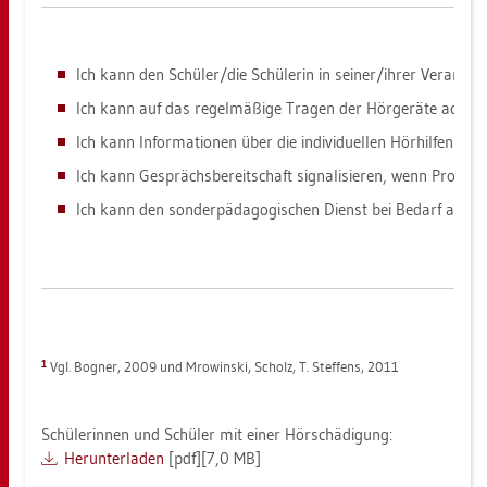
Ich kann den Schü­ler/die Schü­le­rin in sei­ner/ihrer Ver­ant­w
Ich kann auf das re­gel­mä­ßi­ge Tra­gen der Hör­ge­rä­te ach­ten 
Ich kann In­for­ma­tio­nen über die in­di­vi­du­el­len Hör­hil­fen und
Ich kann Ge­sprächs­be­reit­schaft si­gna­li­sie­ren, wenn Pro­b
Ich kann den son­der­päd­ago­gi­schen Dienst bei Be­darf an­fra­
1
Vgl. Bo­gner, 2009 und Mro­win­ski, Scholz, T. Stef­fens, 2011
Schü­le­rin­nen und Schü­ler mit einer Hör­schä­di­gung:
Her­un­ter­la­den
[pdf][7,0 MB]