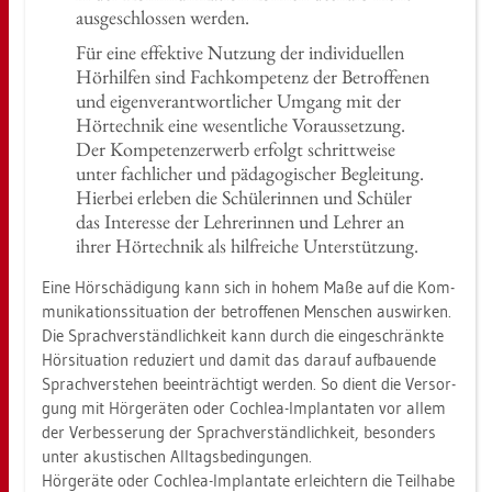
aus­ge­schlos­sen wer­den.
Für eine ef­fek­ti­ve Nut­zung der in­di­vi­du­el­len
Hör­hil­fen sind Fach­kom­pe­tenz der Be­trof­fe­nen
und ei­gen­ver­ant­wort­li­cher Um­gang mit der
Hör­tech­nik eine we­sent­li­che Vor­aus­set­zung.
Der Kom­pe­ten­z­er­werb er­folgt schritt­wei­se
unter fach­li­cher und päd­ago­gi­scher Be­glei­tung.
Hier­bei er­le­ben die Schü­le­rin­nen und Schü­ler
das In­ter­es­se der Leh­re­rin­nen und Leh­rer an
ihrer Hör­tech­nik als hilf­rei­che Un­ter­stüt­zung.
Eine Hör­schä­di­gung kann sich in hohem Maße auf die Kom­
mu­ni­ka­ti­ons­si­tua­ti­on der be­trof­fe­nen Men­schen aus­wir­ken.
Die Sprach­ver­ständ­lich­keit kann durch die ein­ge­schränk­te
Hör­si­tua­ti­on re­du­ziert und damit das dar­auf auf­bau­en­de
Sprach­ver­ste­hen be­ein­träch­tigt wer­den. So dient die Ver­sor­
gung mit Hör­ge­rä­ten oder Co­ch­lea-Im­plan­ta­ten vor allem
der Ver­bes­se­rung der Sprach­ver­ständ­lich­keit, be­son­ders
unter akus­ti­schen All­tags­be­din­gun­gen.
Hör­ge­rä­te oder Co­ch­lea-Im­plan­ta­te er­leich­tern die Teil­ha­be