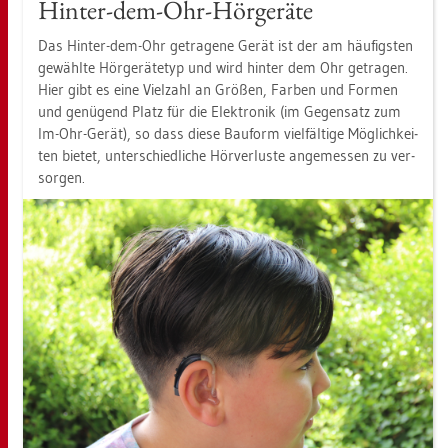
Hin­ter-dem-Ohr-Hör­ge­rä­te
Das Hin­ter-dem-Ohr ge­tra­ge­ne Gerät ist der am häu­figs­ten
ge­wähl­te Hör­ge­rä­te­typ und wird hin­ter dem Ohr ge­tra­gen.
Hier gibt es eine Viel­zahl an Grö­ßen, Far­ben und For­men
und ge­nü­gend Platz für die Elek­tro­nik (im Ge­gen­satz zum
Im-Ohr-Gerät), so dass diese Bau­form viel­fäl­ti­ge Mög­lich­kei­
ten bie­tet, un­ter­schied­li­che Hör­ver­lus­te an­ge­mes­sen zu ver­
sor­gen.