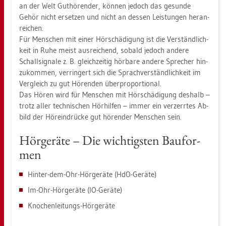
an der Welt Gut­hö­ren­der, kön­nen je­doch das ge­sun­de
Gehör nicht er­set­zen und nicht an des­sen Leis­tun­gen her­an­
rei­chen.
Für Men­schen mit einer Hör­schä­di­gung ist die Ver­ständ­lich­
keit in Ruhe meist aus­rei­chend, so­bald je­doch an­de­re
Schall­si­gna­le z. B. gleich­zei­tig hör­ba­re an­de­re Spre­cher hin­
zu­kom­men, ver­rin­gert sich die Sprach­ver­ständ­lich­keit im
Ver­gleich zu gut Hö­ren­den über­pro­por­tio­nal.
Das Hören wird für Men­schen mit Hör­schä­di­gung des­halb –
trotz aller tech­ni­schen Hör­hil­fen – immer ein ver­zerr­tes Ab­
bild der Hör­ein­drü­cke gut hö­ren­der Men­schen sein.
Hör­ge­rä­te – Die wich­tigs­ten Bau­for­
men
Hin­ter-dem-Ohr-Hör­ge­rä­te (HdO-Ge­rä­te)
Im-Ohr-Hör­ge­rä­te (IO-Ge­rä­te)
Kno­chen­lei­tungs-Hör­ge­rä­te