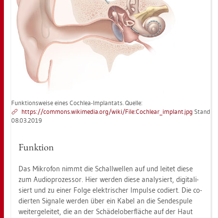
Funk­ti­ons­wei­se eines Co­ch­lea-Im­plan­tats. Quel­le:
https://​com­mons.​wi­ki­me­dia.​org/​wiki/​File:​Co­ch­le­ar_​im­plant.​jpg
Stand
08.03.2019
Funk­ti­on
Das Mi­kro­fon nimmt die Schall­wel­len auf und lei­tet diese
zum Au­dio­pro­zes­sor. Hier wer­den diese ana­ly­siert, di­gi­ta­li­
siert und zu einer Folge elek­tri­scher Im­pul­se co­diert. Die co­
dier­ten Si­gna­le wer­den über ein Kabel an die Sen­des­pu­le
wei­ter­ge­lei­tet, die an der Schä­del­ober­flä­che auf der Haut