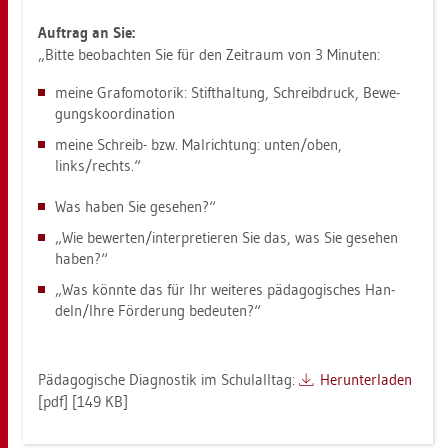
Auf­trag an Sie:
„Bitte be­ob­ach­ten Sie für den Zeit­raum von 3 Mi­nu­ten:
meine Gra­fo­mo­to­rik: Stift­hal­tung, Schreib­druck, Be­we­
gungs­ko­or­di­na­ti­on
meine Schreib- bzw. Mal­rich­tung: unten/oben,
links/rechts.“
Was haben Sie ge­se­hen?“
„Wie be­wer­ten/in­ter­pre­tie­ren Sie das, was Sie ge­se­hen
haben?“
„Was könn­te das für Ihr wei­te­res päd­ago­gi­sches Han­
deln/Ihre För­de­rung be­deu­ten?“
Päd­ago­gi­sche Dia­gnos­tik im Schul­all­tag:
Her­un­ter­la­den
[pdf] [149 KB]