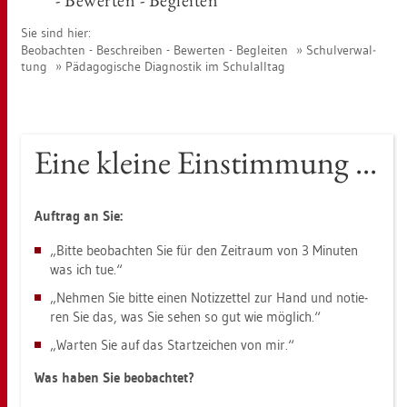
- Be­wer­ten - Be­glei­ten
Sie sind hier:
Be­ob­ach­ten - Be­schrei­ben - Be­wer­ten - Be­glei­ten
Schul­ver­wal­
tung
Päd­ago­gi­sche Dia­gnos­tik im Schul­all­tag
Eine klei­ne Ein­stim­mung ...
Auf­trag an Sie:
„Bitte be­ob­ach­ten Sie für den Zeit­raum von 3 Mi­nu­ten
was ich tue.“
„Neh­men Sie bitte einen No­tiz­zet­tel zur Hand und no­tie­
ren Sie das, was Sie sehen so gut wie mög­lich.“
„War­ten Sie auf das Start­zei­chen von mir.“
Was haben Sie be­ob­ach­tet?