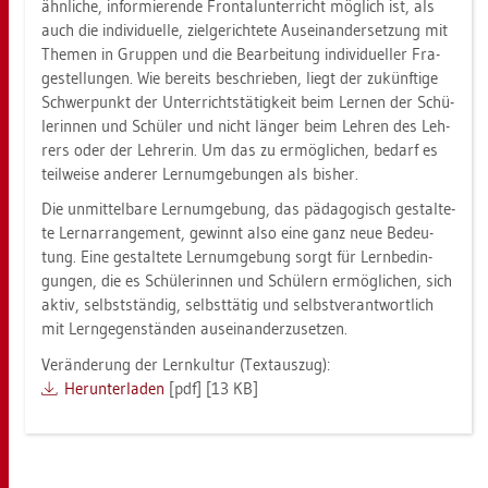
ähn­li­che, in­for­mie­ren­de Fron­tal­un­ter­richt mög­lich ist, als
auch die in­di­vi­du­el­le, ziel­ge­rich­te­te Aus­ein­an­der­set­zung mit
The­men in Grup­pen und die Be­ar­bei­tung in­di­vi­du­el­ler Fra­
ge­stel­lun­gen. Wie be­reits be­schrie­ben, liegt der zu­künf­ti­ge
Schwer­punkt der Un­ter­richt­s­tä­tig­keit beim Ler­nen der Schü­
le­rin­nen und Schü­ler und nicht län­ger beim Leh­ren des Leh­
rers oder der Leh­re­rin. Um das zu er­mög­li­chen, be­darf es
teil­wei­se an­de­rer Lern­um­ge­bun­gen als bis­her.
Die un­mit­tel­ba­re Lern­um­ge­bung, das päd­ago­gisch ge­stal­te­
te Ler­nar­ran­ge­ment, ge­winnt also eine ganz neue Be­deu­
tung. Eine ge­stal­te­te Lern­um­ge­bung sorgt für Lern­be­din­
gun­gen, die es Schü­le­rin­nen und Schü­lern er­mög­li­chen, sich
aktiv, selbst­stän­dig, selbst­tä­tig und selbst­ver­ant­wort­lich
mit Lern­ge­gen­stän­den aus­ein­an­der­zu­set­zen.
Ver­än­de­rung der Lern­kul­tur (Text­aus­zug):
Her­un­ter­la­den
[pdf] [13 KB]