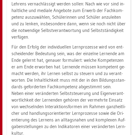
Leh­rens ver­nach­läs­sigt wer­den sol­len: Nach wie vor sind in­
halt­li­che und me­dia­le An­ge­bo­te zum Er­werb der Fach­kom­
pe­tenz aus­zu­wäh­len, Schü­le­rin­nen und Schü­ler an­zu­lei­ten
und zu len­ken, ins­be­son­de­re dann, wenn sie noch nicht über
die not­wen­di­ge Selbst­ver­ant­wor­tung und Selbst­stän­dig­keit
ver­fü­gen.
Für den Er­folg der in­di­vi­du­el­len Lern­pro­zes­se wird von ent­
schei­den­der Be­deu­tung sein, was der ein­zel­ne Ler­nen­de am
Ende ge­lernt hat, ge­nau­er for­mu­liert: wel­che Kom­pe­ten­zen
er am Ende er­wor­ben hat. Ler­nen­de müs­sen kom­pe­tent ge­
macht wer­den, ihr Ler­nen selbst zu steu­ern und zu ver­ant­
wor­ten. Die In­halt­lich­keit muss mit der in den Bil­dungs­stan­
dards ge­for­der­ten Fach­kom­pe­tenz ab­ge­stimmt sein.
Neben einer ver­än­der­ten Selbst­steue­rung und Ei­gen­ver­ant­
wort­lich­keit der Ler­nen­den ge­hö­ren der ver­mehr­te Ein­satz
von wech­seln­den In­ter­ak­ti­ons­for­men im Rah­men ganz­heit­li­
cher und hand­lungs­ori­en­tier­ter Lern­pro­zes­se sowie die Ori­
en­tie­rung des Ler­nens an all­tags­na­hen und kom­ple­xen Auf­
ga­ben­stel­lun­gen zu den In­di­ka­to­ren einer ver­än­der­ten Lern­
kul­tur.