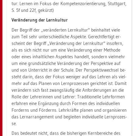
tur: Ler­nen im Fokus der Kom­pe­tenz­ori­en­tie­rung, Stutt­gart,
S. 5f und 22f, ge­kürzt)
Ver­än­de­rung der Lern­kul­tur
Der Be­griff der „ver­än­der­ten Lern­kul­tur" be­inhal­tet viele
zum Teil sehr un­ter­schied­li­che As­pek­te. Ge­recht­fer­tigt er­
scheint der Be­griff „Ver­än­de­rung der Lern­kul­tur" in­so­fern,
als es sich nicht nur um eine Ver­än­de­rung einer Me­tho­de
oder eines in­halt­li­chen As­pek­tes han­delt, son­dern viel­mehr
um eine grund­sätz­li­che Ver­än­de­rung der Per­spek­ti­ve auf
und von Un­ter­richt in der Schu­le. Der Per­spek­tiv­wech­sel be­
steht darin, dass der Fokus we­ni­ger auf das Leh­ren als viel­
mehr auf das Pla­nen von Lern­pro­zes­sen ge­rich­tet ist. Damit
ver­än­dern sich fast zwangs­läu­fig die An­for­de­run­gen an die
Rolle der Leh­re­rin­nen und Leh­rer: Tra­di­tio­nel­le Lehr­for­men
er­fah­ren eine Er­gän­zung durch For­men des in­di­vi­du­el­len
For­derns und För­derns. Lehr­kräf­te pla­nen und or­ga­ni­sie­ren
das Ler­nar­ran­ge­ment und be­glei­ten in­di­vi­du­el­le Lern­pro­zes­
se.
Das be­deu­tet nicht, dass die bis­he­ri­gen Kern­be­rei­che des