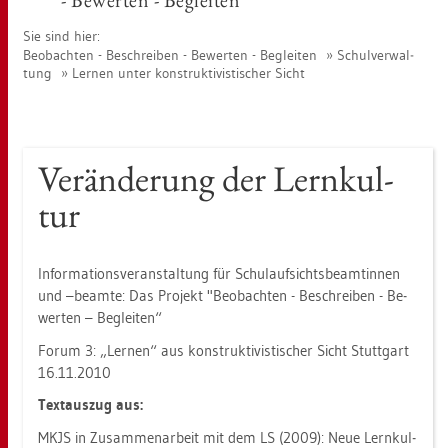
- Be­wer­ten - Be­glei­ten
Sie sind hier:
Be­ob­ach­ten - Be­schrei­ben - Be­wer­ten - Be­glei­ten
Schul­ver­wal­
tung
Ler­nen unter kon­struk­ti­vis­ti­scher Sicht
Ver­än­de­rung der Lern­kul­
tur
In­for­ma­ti­ons­ver­an­stal­tung für Schul­auf­sichts­be­am­tin­nen
und –be­am­te: Das Pro­jekt "Be­ob­ach­ten - Be­schrei­ben - Be­
wer­ten – Be­glei­ten“
Forum 3: „Ler­nen“ aus kon­struk­ti­vis­ti­scher Sicht Stutt­gart
16.11.2010
Text­aus­zug aus:
MKJS in Zu­sam­men­ar­beit mit dem LS (2009): Neue Lern­kul­