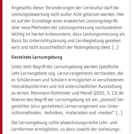
An­ge­sichts die­ser Ver­än­de­run­gen der Lern­kul­tur darf die
Leis­tungs­be­wer­tung nicht außer Acht ge­las­sen wer­den. Hier
ist auf der Grund­la­ge eines er­wei­ter­ten Leis­tungs­be­griffs
über neue Me­tho­den der Leis­tungs­mes­sung nach­zu­den­ken.
Wich­tig ist hier­bei ins­be­son­de­re, dass Leis­tungs­mes­sung als
Basis für Un­ter­richts­pla­nung und Lern­be­glei­tung ge­se­hen
wird und nicht aus­schließ­lich der No­ten­ge­bung dient. […]
Ge­stal­te­te Lern­um­ge­bung
Unter dem Be­griff der Lern­um­ge­bung wer­den spe­zi­fi­sche
Lehr-Lern­an­ge­bo­te sog. Ler­narrangements ver­stan­den, die
es Schü­le­rin­nen und Schü­lern er­mög­li­chen in ver­schie­de­nen
In­ter­ak­ti­ons­for­men und mit un­ter­schied­li­cher Aus­stat­tung
zu ler­nen. Rein­mann-Roth­mei­er und Mandl (2001, S. 13) de­
fi­nie­ren den Be­griff der Lern­um­ge­bung als ein „plan­voll her­
ge­stell­tes (also ge­stal­te­tes) Ler­nar­ran­ge­ment aus Un­ter­
richts­me­tho­den, -tech­ni­ken, -ma­te­ria­li­en und -me­di­en". […]
Die Lern­um­ge­bung soll­te ab­wechs­lungs­rei­che Lehr- und
Lern­for­men er­mög­li­chen, so dass so­wohl der vor­le­sungs­