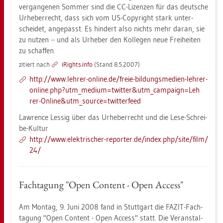
ver­gan­ge­nen Som­mer sind die CC-Li­zen­zen für das deut­sche
Ur­he­ber­recht, dass sich vom US-Co­py­right stark un­ter­
schei­det, an­ge­passt. Es hin­dert also nichts mehr daran, sie
zu nut­zen -- und als Ur­he­ber den Kol­le­gen neue Frei­hei­ten
zu schaf­fen.
zi­tiert nach
iRights.info
(Stand 8.5.2007)
http://​www.​leh­rer-​on­line.​de/​freie-​bil​dung​smed​ien-​leh­rer-​
on­line.​php?​utm_​med​ium=twi​tter&​utm_​cam​paig​n=Leh​
rer-​On­line&​utm_​sou​rce=twi​tter​feed
La­wrence Les­sig über das Ur­he­ber­recht und die Lese-Schrei­
be-Kul­tur
http://​www.​ele​ktri​sche​r-​re­por­ter.​de/​index.​php/​site/​film/​
24/
Fach­ta­gung "Open Con­tent - Open Ac­cess"
Am Mon­tag, 9. Juni 2008 fand in Stutt­gart die FAZIT-Fach­
ta­gung "Open Con­tent - Open Ac­cess" statt. Die Ver­an­stal­