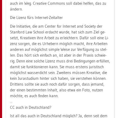
auch im Weg. Crea­ti­ve Com­mons soll dabei hel­fen, das zu
än­dern.
Die Li­zenz fürs In­ter­net-Zeit­al­ter
Die In­itia­ti­ve, die am Cen­ter for In­ter­net and So­cie­ty der
Stan­ford Law School er­dacht wurde, hat sich zum Ziel ge­
setzt, Krea­ti­ven ihre Ar­beit zu er­leich­tern. Dafür soll eine Li­
zenz sor­gen, die es Ur­he­bern mög­lich macht, ihre Ar­bei­ten
an­de­ren auf mög­lichst sim­ple Weise zur Ver­fü­gung zu stel­
len. Das hört sich ein­fach an, ist aber in der Pra­xis schwie­
rig. Denn eine sol­che Li­zenz muss drei Be­din­gun­gen er­fül­len,
damit sie funk­tio­nie­ren kann. Sie muss ers­tens ju­ris­tisch
mög­lichst was­ser­dicht sein. Zwei­tens müs­sen Krea­ti­ve, die
kein Ju­ra­stu­di­um hin­ter sich haben, sie ver­ste­hen kön­nen.
Drit­tens soll­te sie auch noch dafür sor­gen, dass je­mand,
der einen be­stimm­ten In­halt, also etwa ein Foto, nut­zen
möch­te, es auch fin­den kann.
...
CC auch in Deutsch­land?
Ist all das auch in Deutsch­land mög­lich? Ja, denn seit dem