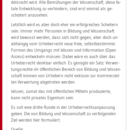
dels­recht wird. Alle Be­mü­hun­gen der Wis­sen­schaft, diese fa­
ta­le Ent­wick­lung zu ver­hin­dern, sind erst ein­mal als ge­
schei­tert an­zu­se­hen.
Letzt­lich wird es aber doch eher ein er­folg­rei­ches Schei­tern
sein. Immer mehr Per­so­nen in Bil­dung und Wis­sen­schaft
wird be­wusst wer­den, dass sich nicht gegen, aber doch un­
ab­hän­gig vom Ur­he­ber­recht neue freie, selbst­be­stimm­te
For­men des Um­gangs mit Wis­sen und In­for­ma­ti­on (Open
Ac­cess) ent­wi­ckeln müs­sen. Dabei wäre es auch über das
Ur­he­ber­recht denk­bar ein­fach. Es ge­nüg­te ein Satz: Ver­wer­
tungs­rech­te im öf­fent­li­chen Be­reich von Bil­dung und Wis­sen­
schaft kön­nen von Ur­he­bern nicht ex­klu­siv zur kom­mer­zi­el­
len Ver­wer­tung ab­ge­tre­ten wer­den.
Wis­sen, zumal das mit öf­fent­li­chen Mit­teln pro­du­zier­te,
kann nicht pri­va­tes Ei­gen­tum sein.
Es soll eine drit­te Runde in der Ur­he­ber­rechts­an­pas­sung
geben. Die von Bil­dung und Wis­sen­schaft zu ver­fol­gen­den
Ziel wer­den hier for­mu­liert.
Quel­le: