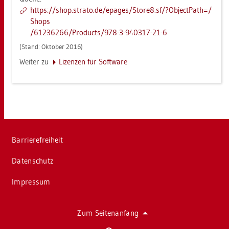
https://​shop.​stra­to.​de/​epages/​Store8.​sf/?​Ob­ject­Path=/​
Shops
/61236266/Pro­ducts/978-3-940317-21-6
(Stand: Ok­to­ber 2016)
Wei­ter zu
Li­zen­zen für Soft­ware
Bar­rie­re­frei­heit
Da­ten­schutz
Im­pres­sum
Zum Sei­ten­an­fang