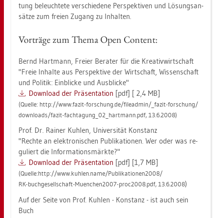
tung be­leuch­te­te ver­schie­de­ne Per­spek­ti­ven und Lö­sungs­an­
sät­ze zum frei­en Zu­gang zu In­hal­ten.
Vor­trä­ge zum Thema Open Con­tent:
Bernd Hart­mann, Frei­er Be­ra­ter für die Krea­tiv­wirt­schaft
"Freie In­hal­te aus Per­spek­ti­ve der Wirt­schaft, Wis­sen­schaft
und Po­li­tik: Ein­bli­cke und Aus­bli­cke"
Down­load der Prä­sen­ta­ti­on
[pdf] [ 2,4 MB]
(Quel­le: http://​www.​fazit-​for­schung.​de/​fi­lead­min/_​fazit-​for­schung/
down­loads/fazit-fach­ta­gun­g_02_hart­mann.pdf, 13.6.2008)
Prof. Dr. Rai­ner Kuh­len, Uni­ver­si­tät Kon­stanz
"Rech­te an elek­tro­ni­schen Pu­bli­ka­tio­nen. Wer oder was re­
gu­liert die In­for­ma­ti­ons­märk­te?"
Down­load der Prä­sen­ta­ti­on
[pdf] [1,7 MB]
(Quel­le:http://​www.​kuh­len.​name/​Pub​lika​tion​en20​08/
)
RK-buch­ge­sell­schaft-Mu­en­chen2007-pro­c2008.pdf, 13.6.2008
Auf der Seite von Prof. Kuh­len - Kon­stanz - ist auch sein
Buch