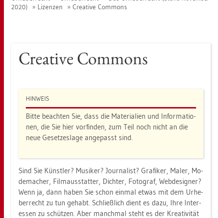
Li­zen­zen
Crea­ti­ve Com­mons
2020)
Crea­ti­ve Com­mons
HIN­WEIS
Bitte be­ach­ten Sie, dass die Ma­te­ria­li­en und In­for­ma­tio­
nen, die Sie hier vor­fin­den, zum Teil noch nicht an die
neue Ge­set­zes­la­ge an­ge­passt sind.
Sind Sie Künst­ler? Mu­si­ker? Jour­na­list? Gra­fi­ker, Maler, Mo­
de­ma­cher, Film­aus­stat­ter, Dich­ter, Fo­to­graf, Web­de­si­gner?
Wenn ja, dann haben Sie schon ein­mal etwas mit dem Ur­he­
ber­recht zu tun ge­habt. Schließ­lich dient es dazu, Ihre In­ter­
es­sen zu schüt­zen. Aber manch­mal steht es der Krea­ti­vi­tät