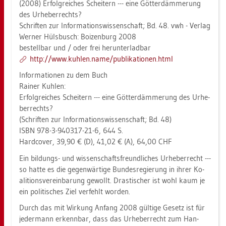
(2008) Er­folg­rei­ches Schei­tern --- eine Göt­ter­däm­me­rung
des Ur­he­ber­rechts?
Schrif­ten zur In­for­ma­ti­ons­wis­sen­schaft; Bd. 48. vwh - Ver­lag
Wer­ner Hüls­busch: Boi­zen­burg 2008
be­stell­bar und / oder frei her­un­ter­lad­bar
http://​www.​kuh­len.​name/​pub​lika​tion​en.​html
In­for­ma­tio­nen zu dem Buch
Rai­ner Kuh­len:
Er­folg­rei­ches Schei­tern --- eine Göt­ter­däm­me­rung des Ur­he­
ber­rechts?
(Schrif­ten zur In­for­ma­ti­ons­wis­sen­schaft; Bd. 48)
ISBN 978-3-940317-21-6, 644 S.
Hard­co­ver, 39,90 € (D), 41,02 € (A), 64,00 CHF
Ein bil­dungs- und wis­sen­schafts­freund­li­ches Ur­he­ber­recht ---
so hatte es die ge­gen­wär­ti­ge Bun­des­re­gie­rung in ihrer Ko­
ali­ti­ons­ver­ein­ba­rung ge­wollt. Dras­ti­scher ist wohl kaum je
ein po­li­ti­sches Ziel ver­fehlt wor­den.
Durch das mit Wir­kung An­fang 2008 gül­ti­ge Ge­setz ist für
je­der­mann er­kenn­bar, dass das Ur­he­ber­recht zum Han­