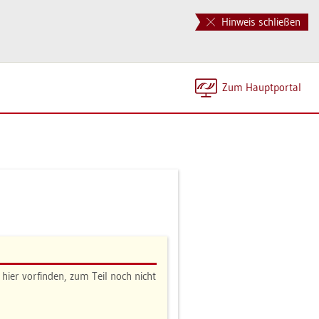
Hinweis schließen
Zum Haupt­por­tal
ie hier vor­fin­den, zum Teil noch nicht