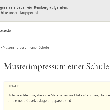
ngs­ser­vers Baden-Würt­tem­berg auf­ge­ru­fen.
ie bitte unser
Haupt­por­tal
.
ber­recht
Mus­terim­pres­sum einer Schu­le
Mus­terim­pres­sum einer Schu­le
HIN­WEIS
Bitte be­ach­ten Sie, dass die Ma­te­ria­li­en und In­for­ma­tio­nen, die S
an die neue Ge­set­zes­la­ge an­ge­passt sind.