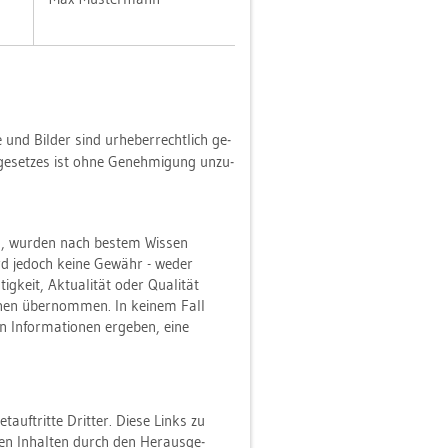
nd Bil­der sind ur­he­ber­recht­lich ge­
e­set­zes ist ohne Ge­neh­mi­gung un­zu­
­den, wur­den nach bes­tem Wis­sen
ird je­doch keine Ge­währ - weder
ig­keit, Ak­tua­li­tät oder Qua­li­tät
­tio­nen über­nom­men. In kei­nem Fall
In­for­ma­tio­nen er­ge­ben, eine
t­auf­trit­te Drit­ter. Diese Links zu
eren In­hal­ten durch den Her­aus­ge­