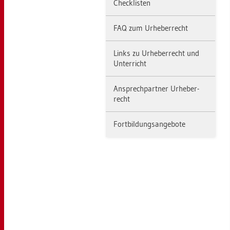
Check­lis­ten
FAQ zum Ur­he­ber­recht
Links zu Ur­he­ber­recht und
Un­ter­richt
An­sprech­part­ner Ur­he­ber­
recht
Fort­bil­dungs­an­ge­bo­te