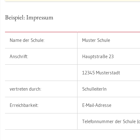
Bei­spiel: Im­pres­sum
Name der Schu­le:
Mus­ter Schu­le
An­schrift:
Haupt­stra­ße 23
12345 Mus­ter­stadt
ver­tre­ten durch:
Schul­lei­te­rIn
Er­reich­bar­keit:
E-Mail-Adres­se
Te­le­fon­num­mer der Schu­le (op