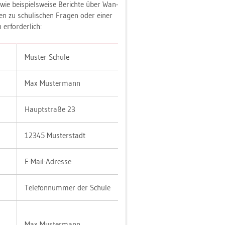
 wie bei­spiels­wei­se Be­rich­te über Wan­
­men zu schu­li­schen Fra­gen oder einer
er­for­der­lich:
Mus­ter Schu­le
Max Mus­ter­mann
Haupt­stra­ße 23
12345 Mus­ter­stadt
E-Mail-Adres­se
Te­le­fon­num­mer der Schu­le
Max Mus­ter­mann