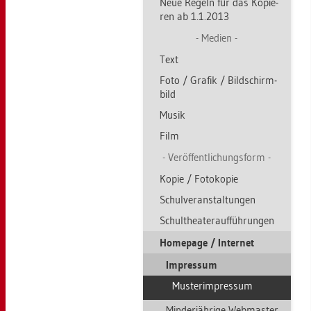
Neue Re­geln für das Ko­pie­
ren ab 1.1.2013
Me­di­en
Text
Foto / Gra­fik / Bild­schirm­
bild
Musik
Film
Ver­öf­fent­li­chungs­form
Kopie / Fo­to­ko­pie
Schul­ver­an­stal­tun­gen
Schul­thea­ter­auf­füh­run­gen
Home­page / In­ter­net
Im­pres­sum
Mus­terim­pres­sum
Min­der­jäh­ri­ge Web­mas­ter