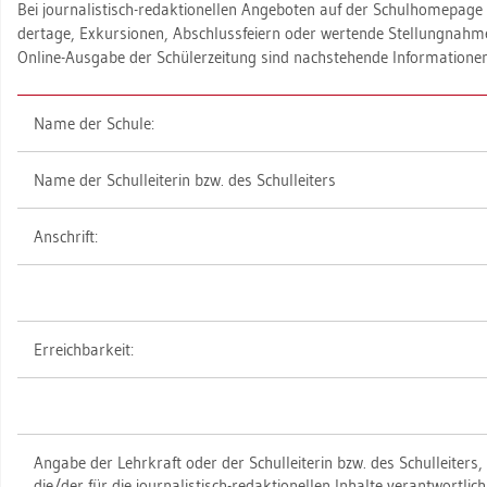
Bei jour­na­lis­tisch-re­dak­tio­nel­len An­ge­bo­ten auf der Schul­home­page
der­ta­ge, Ex­kur­sio­nen, Ab­schluss­fei­ern oder wer­ten­de Stel­lung­nah
On­line-Aus­ga­be der Schü­ler­zei­tung sind nach­ste­hen­de In­for­ma­tio­nen 
Name der Schu­le:
Name der Schul­lei­te­rin bzw. des Schul­lei­ters
An­schrift:
Er­reich­bar­keit:
An­ga­be der Lehr­kraft oder der Schul­lei­te­rin bzw. des Schul­lei­ters,
die/der für die jour­na­lis­tisch-re­dak­tio­nel­len In­hal­te ver­ant­wort­lich