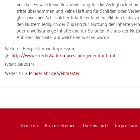
ber dar. Es wird keine Ver­ant­wor­tung für die Ver­füg­bar­keit oder
trit­te über­nom­men und keine Haf­tung für Schä­den oder Ver­let
gleich wel­cher Art - sol­cher In­hal­te ent­ste­hen. Mit den Links zu a
den Nut­zern le­dig­lich der Zu­gang zur Nut­zung der In­hal­te ver­mit­t
oder un­voll­stän­di­ge In­hal­te und für Schä­den, die aus der Nut­zu
An­bie­ter der Seite, auf wel­che ver­wie­sen wurde.
Wei­te­res Bei­spiel für ein Im­pres­sum
http://​www.​e-​rech­t24.​de/​im­pres­sum-​ge­ne­ra­tor.​html
(Stand Juli 2014)
Wei­ter zu
Min­der­jäh­ri­ge Web­mas­ter
Dru­cken
Bar­rie­re­frei­heit
Da­ten­schutz
Im­pres­sum