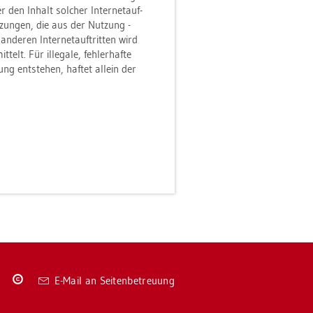
 den In­halt sol­cher In­ter­net­auf­
­zun­gen, die aus der Nut­zung -
n­de­ren In­ter­net­auf­trit­ten wird
elt. Für il­le­ga­le, feh­ler­haf­te
ng ent­ste­hen, haf­tet al­lein der
Co­
E-Mail an Sei­ten­be­treu­ung
py­
right