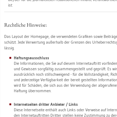
ist:
Recht­li­che Hin­wei­se:
Das Lay­out der Home­page, die ver­wen­de­ten Gra­fi­ken sowie Bei­trä­ge u
schützt. Jede Ver­wer­tung au­ßer­halb der Gren­zen des Ur­he­ber­rechts­g
läs­sig.
Haf­tungs­aus­schluss
Die In­for­ma­tio­nen, die Sie auf die­sem In­ter­net­auf­tritt vor­fin
und Ge­wis­sen sorg­fäl­tig zu­sam­men­ge­stellt und ge­prüft. Es w
aus­drück­lich noch still­schwei­gend - für die Voll­stän­dig­keit, Rich­t
und je­der­zei­ti­ge Ver­füg­bar­keit der be­reit ge­stell­ten In­for­ma
wird für Schä­den, die sich aus der Ver­wen­dung der ab­ge­ru­fe­nen 
Haf­tung über­nom­men.
In­ter­net­sei­ten drit­ter An­bie­ter / Links
Diese In­ter­net­sei­te ent­hält auch Links oder Ver­wei­se auf In­ter­ne
den In­ter­net­auf­trit­ten Drit­ter stel­len keine Zu­stim­mung zu d