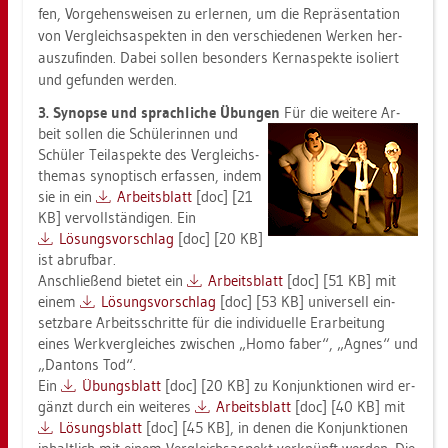
fen, Vor­ge­hens­wei­sen zu er­ler­nen, um die Re­prä­sen­ta­ti­on
von Ver­gleich­s­as­pek­ten in den ver­schie­de­nen Wer­ken her­
aus­zu­fin­den. Dabei sol­len be­son­ders Kernas­pek­te iso­liert
und ge­fun­den wer­den.
3. Syn­op­se und sprach­li­che Übun­gen
Für die wei­te­re Ar­
beit sol­len die Schü­le­rin­nen und
Schü­ler Teil­as­pek­te des Ver­gleichs­
the­mas syn­op­tisch er­fas­sen, indem
sie in ein
Ar­beits­blatt
[doc] [21
KB] ver­voll­stän­di­gen. Ein
Lö­sungs­vor­schlag
[doc] [20 KB]
ist ab­ruf­bar.
An­schlie­ßend bie­tet ein
Ar­beits­blatt
[doc] [51 KB] mit
einem
Lö­sungs­vor­schlag
[doc] [53 KB] uni­ver­sell ein­
setz­ba­re Ar­beits­schrit­te für die in­di­vi­du­el­le Er­ar­bei­tung
eines Werk­ver­glei­ches zwi­schen „Homo faber“, „Agnes“ und
„Dan­tons Tod“.
Ein
Übungs­blatt
[doc] [20 KB] zu Kon­junk­tio­nen wird er­
gänzt durch ein wei­te­res
Ar­beits­blatt
[doc] [40 KB] mit
Lö­sungs­blatt
[doc] [45 KB], in denen die Kon­junk­tio­nen