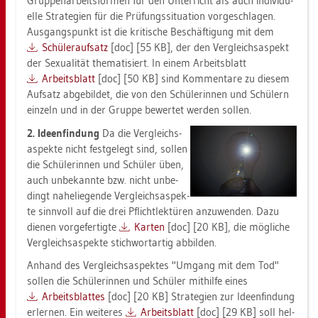
Grup­pen­ar­beits­for­men für den Un­ter­richt als auch in­di­vi­du­
el­le Stra­te­gi­en für die Prü­fungs­si­tua­ti­on vor­ge­schla­gen.
Aus­gangs­punkt ist die kri­ti­sche Be­schäf­ti­gung mit dem
Schü­ler­auf­satz
[doc] [55 KB], der den Ver­gleich­s­as­pekt
der Se­xua­li­tät the­ma­ti­siert. In einem Ar­beits­blatt
Ar­beits­blatt
[doc] [50 KB] sind Kom­men­ta­re zu die­sem
Auf­satz ab­ge­bil­det, die von den Schü­le­rin­nen und Schü­lern
ein­zeln und in der Grup­pe be­wer­tet wer­den sol­len.
2. Ide­en­fin­dung
Da die Ver­gleich­s­
as­pek­te nicht fest­ge­legt sind, sol­len
die Schü­le­rin­nen und Schü­ler üben,
auch un­be­kann­te bzw. nicht un­be­
dingt na­he­lie­gen­de Ver­gleich­s­as­pek­
te sinn­voll auf die drei Pflicht­lek­tü­ren an­zu­wen­den. Dazu
die­nen vor­ge­fer­tig­te
Kar­ten
[doc] [20 KB], die mög­li­che
Ver­gleich­s­as­pek­te stich­wort­ar­tig ab­bil­den.
An­hand des Ver­gleich­s­as­pek­tes "Um­gang mit dem Tod"
sol­len die Schü­le­rin­nen und Schü­ler mit­hil­fe eines
Ar­beits­blat­tes
[doc] [20 KB] Stra­te­gi­en zur Ide­en­fin­dung
er­ler­nen. Ein wei­te­res
Ar­beits­blatt
[doc] [29 KB] soll hel­