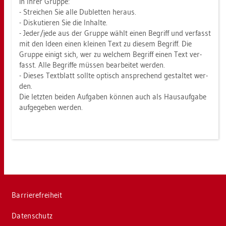
in Ihrer Grup­pe:
- Strei­chen Sie alle Du­blet­ten her­aus.
- Dis­ku­tie­ren Sie die In­hal­te.
- Jeder/jede aus der Grup­pe wählt einen Be­griff und ver­fasst
mit den Ideen einen klei­nen Text zu die­sem Be­griff. Die
Grup­pe ei­nigt sich, wer zu wel­chem Be­griff einen Text ver­
fasst. Alle Be­grif­fe müs­sen be­ar­bei­tet wer­den.
- Die­ses Text­blatt soll­te op­tisch an­spre­chend ge­stal­tet wer­
den.
Die letz­ten bei­den Auf­ga­ben kön­nen auch als Haus­auf­ga­be
auf­ge­ge­ben wer­den.
Bar­rie­re­frei­heit
Da­ten­schutz