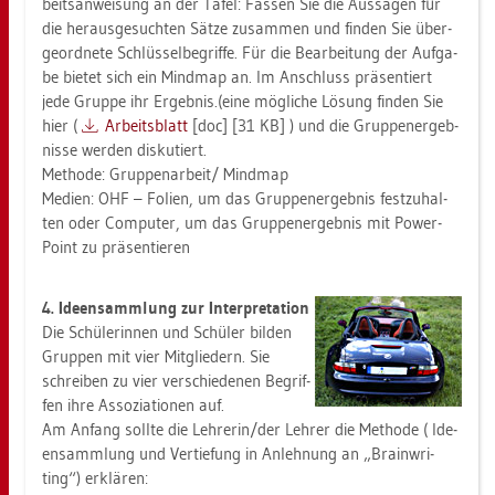
beits­an­wei­sung an der Tafel: Fas­sen Sie die Aus­sa­gen für
die her­aus­ge­such­ten Sätze zu­sam­men und fin­den Sie über­
ge­ord­ne­te Schlüs­sel­be­grif­fe. Für die Be­ar­bei­tung der Auf­ga­
be bie­tet sich ein Mind­map an. Im An­schluss prä­sen­tiert
jede Grup­pe ihr Er­geb­nis.(eine mög­li­che Lö­sung fin­den Sie
hier (
Ar­beits­blatt
[doc] [31 KB] ) und die Grup­pen­er­geb­
nis­se wer­den dis­ku­tiert.
Me­tho­de: Grup­pen­ar­beit/ Mind­map
Me­di­en: OHF – Fo­li­en, um das Grup­pen­er­geb­nis fest­zu­hal­
ten oder Com­pu­ter, um das Grup­pen­er­geb­nis mit Power­
Point zu prä­sen­tie­ren
4. Ide­en­samm­lung zur In­ter­pre­ta­ti­on
Die Schü­le­rin­nen und Schü­ler bil­den
Grup­pen mit vier Mit­glie­dern. Sie
schrei­ben zu vier ver­schie­de­nen Be­grif­
fen ihre As­so­zia­tio­nen auf.
Am An­fang soll­te die Leh­re­rin/der Leh­rer die Me­tho­de ( Ide­
en­samm­lung und Ver­tie­fung in An­leh­nung an „Brain­wri­
ting“) er­klä­ren: