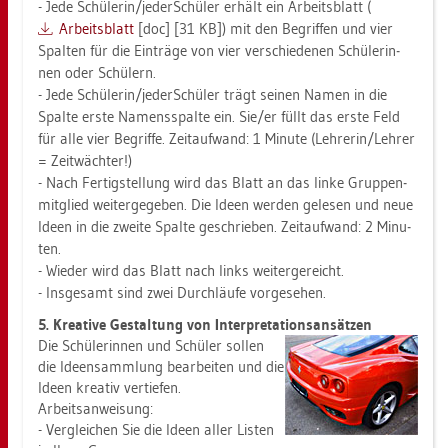
- Jede Schü­le­rin/je­der­Schü­ler er­hält ein Ar­beits­blatt (
Ar­beits­blatt
[doc] [31 KB]) mit den Be­grif­fen und vier
Spal­ten für die Ein­trä­ge von vier ver­schie­de­nen Schü­le­rin­
nen oder Schü­lern.
- Jede Schü­le­rin/je­der­Schü­ler trägt sei­nen Namen in die
Spal­te erste Na­mens­spal­te ein. Sie/er füllt das erste Feld
für alle vier Be­grif­fe. Zeit­auf­wand: 1 Mi­nu­te (Leh­re­rin/Leh­rer
= Zeit­wäch­ter!)
- Nach Fer­tig­stel­lung wird das Blatt an das linke Grup­pen­
mit­glied wei­ter­ge­ge­ben. Die Ideen wer­den ge­le­sen und neue
Ideen in die zwei­te Spal­te ge­schrie­ben. Zeit­auf­wand: 2 Mi­nu­
ten.
- Wie­der wird das Blatt nach links wei­ter­ge­reicht.
- Ins­ge­samt sind zwei Durch­läu­fe vor­ge­se­hen.
5. Krea­ti­ve Ge­stal­tung von In­ter­pre­ta­ti­ons­an­sät­zen
Die Schü­le­rin­nen und Schü­ler sol­len
die Ide­en­samm­lung be­ar­bei­ten und die
Ideen krea­tiv ver­tie­fen.
Ar­beits­an­wei­sung:
- Ver­glei­chen Sie die Ideen aller Lis­ten