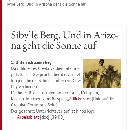
byl­le Berg, Und in Ari­zo­na geht die Sonne auf
Si­byl­le Berg, Und in Ari­zo­
na geht die Sonne auf
1. Un­ter­richts­ein­stieg
Das Bild eines Cow­boys dient als Im­
puls für ein Ge­spräch über die Vor­stel­
lun­gen, die die Schü­ler mit einem Cow­
boy ver­bin­den.
Me­tho­de: Brain­stor­ming an der Tafel, Me­ta­plan,...
Me­di­en: In­ter­net, zum Bei­spiel
flickr.com
(Link auf die
Crea­ti­ve-Com­mons-Seite)
Der ge­sam­te Un­ter­richts­ver­lauf ist hin­ter­legt:
Ar­beits­blatt
[doc] [39 KB]