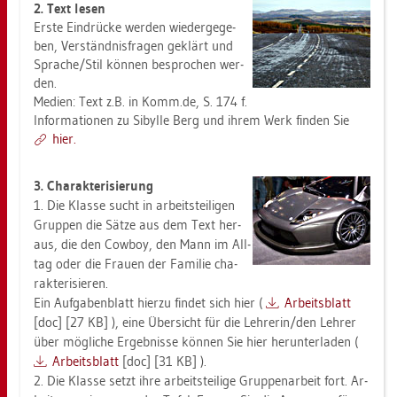
2. Text lesen
Erste Ein­drü­cke wer­den wie­der­ge­ge­
ben, Ver­ständ­nis­fra­gen ge­klärt und
Spra­che/Stil kön­nen be­spro­chen wer­
den.
Me­di­en: Text z.B. in Komm.​de, S. 174 f.
In­for­ma­tio­nen zu Si­byl­le Berg und ihrem Werk fin­den Sie
hier.
3. Cha­rak­te­ri­sie­rung
1. Die Klas­se sucht in ar­beits­tei­li­gen
Grup­pen die Sätze aus dem Text her­
aus, die den Cow­boy, den Mann im All­
tag oder die Frau­en der Fa­mi­lie cha­
rak­te­ri­sie­ren.
Ein Auf­ga­ben­blatt hier­zu fin­det sich hier (
Ar­beits­blatt
[doc] [27 KB] ), eine Über­sicht für die Leh­re­rin/den Leh­rer
über mög­li­che Er­geb­nis­se kön­nen Sie hier her­un­ter­la­den (
Ar­beits­blatt
[doc] [31 KB] ).
2. Die Klas­se setzt ihre ar­beits­tei­li­ge Grup­pen­ar­beit fort. Ar­