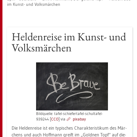
im Kunst- und Volks­mär­chen
Hel­den­rei­se im Kunst- und
Volks­mär­chen
Bild­quel­le: tafel-schie­fer­ta­fel-schul­ta­fel-
939244 [
CCO
] via
pixabay
Die Hel­den­rei­se ist ein ty­pi­sches Cha­rak­te­ris­ti­kum des Mär­
chens und auch Hoff­mann greift im „Gold­nen Topf“ auf die­