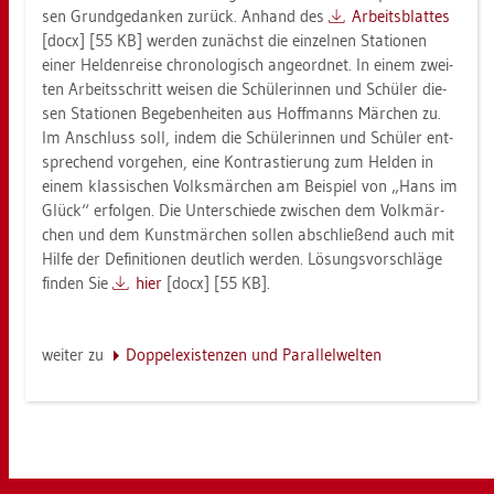
sen Grund­ge­dan­ken zu­rück. An­hand des
Ar­beits­blat­tes
[docx] [55 KB] wer­den zu­nächst die ein­zel­nen Sta­tio­nen
einer Hel­den­rei­se chro­no­lo­gisch an­ge­ord­net. In einem zwei­
ten Ar­beits­schritt wei­sen die Schü­le­rin­nen und Schü­ler die­
sen Sta­tio­nen Be­ge­ben­hei­ten aus Hoff­manns Mär­chen zu.
Im An­schluss soll, indem die Schü­le­rin­nen und Schü­ler ent­
spre­chend vor­ge­hen, eine Kon­tras­tie­rung zum Hel­den in
einem klas­si­schen Volks­mär­chen am Bei­spiel von „Hans im
Glück“ er­fol­gen. Die Un­ter­schie­de zwi­schen dem Volk­mär­
chen und dem Kunst­mär­chen sol­len ab­schlie­ßend auch mit
Hilfe der De­fi­ni­tio­nen deut­lich wer­den. Lö­sungs­vor­schlä­ge
fin­den Sie
hier
[docx] [55 KB].
wei­ter zu
Dop­pel­exis­ten­zen und Par­al­lel­wel­ten