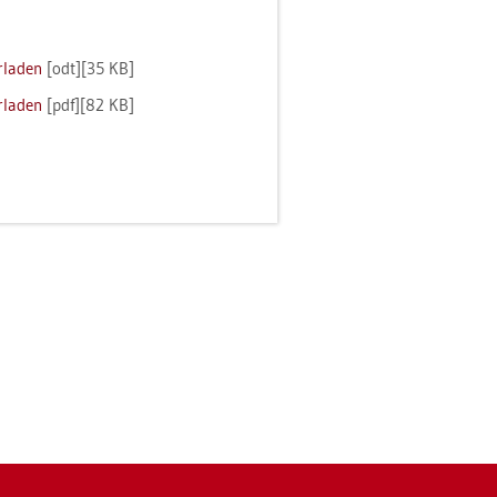
­la­den
[odt][35 KB]
­la­den
[pdf][82 KB]