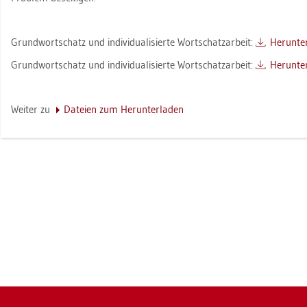
Grund­wort­schatz und in­di­vi­dua­li­sier­te Wort­schatz­ar­beit:
Her­un­ter
Grund­wort­schatz und in­di­vi­dua­li­sier­te Wort­schatz­ar­beit:
Her­un­ter
Wei­ter zu
Da­tei­en zum Her­un­ter­la­den