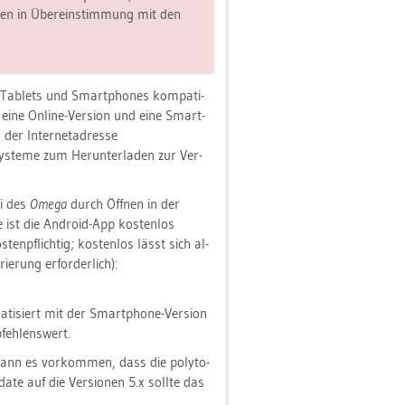
aten in Über­ein­stim­mung mit den
, Ta­blets und Smart­pho­nes kom­pa­ti­
 eine On­line-Ver­si­on und eine Smart­
 der In­ter­net­adres­se
ys­te­me zum Her­un­ter­la­den zur Ver­
ei des
Omega
durch Öff­nen in der
ist die An­dro­id-App kos­ten­los
ten­pflich­tig; kos­ten­los lässt sich al­
e­rung er­for­der­lich):
a­ti­siert mit der Smart­pho­ne-Ver­si­on
­feh­lens­wert.
 kann es vor­kom­men, dass die po­ly­to­
­date auf die Ver­sio­nen 5.x soll­te das