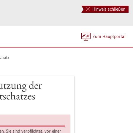
Hinweis schließen
Zum Haupt­por­tal
schatz
ut­zung der
schat­zes
n. Sie sind ver­pflich­tet, vor einer