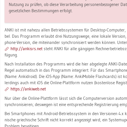
Nut­zung zu prü­fen, ob diese Ver­ar­bei­tung per­so­nen­be­zo­ge­ner D
ge­setz­li­chen Be­stim­mun­gen er­folgt.
ANKI ist mit na­he­zu allen Be­triebs­sys­te­men für Desk­top-Com­pu­ter
bel. Das Pro­gramm er­laubt drei Nut­zungs­we­ge, eine lo­ka­le Ver­si­on,
pho­ne-Ver­si­on, die mit­ein­an­der syn­chro­ni­siert wer­den kön­nen. Unter
http://​an­kisrs.​net
steht ANKI für alle gän­gi­gen Rech­ner­be­triebs­s
fü­gung.
Nach In­stal­la­ti­on des Pro­gramms wird die hier ab­ge­leg­te ANKI-Dat
Regel au­to­ma­tisch in das Pro­gramm in­te­griert. Für das Smart­pho­ne 
(Name: An­ki­dro­id). Die iOS-App (Name: An­ki­Mo­bi­le Flash­cards) ist kos­
ler­dings auch mit iOS die On­line-Platt­form nut­zen (kos­ten­lo­se Re­gis­tri
https://​an­ki­web.​net
Nur über die On­line-Platt­form lässt sich die Com­pu­ter­ver­si­on au­to­m
syn­chro­ni­sie­ren; des­we­gen ist eine ent­spre­chen­de Re­gis­trie­rung emp
Bei Smart­pho­nes mit An­dro­id-Be­triebs­sys­tem in den Ver­sio­nen 4.x
ni­sche grie­chi­sche Schrift nicht kor­rekt an­ge­zeigt wird; ein Sys­tem­up
Pro­blem be­sei­ti­gen.