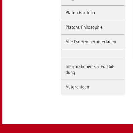
Pla­ton-Port­fo­lio
Pla­tons Phi­lo­so­phie
Alle Da­tei­en her­un­ter­la­den
In­for­ma­tio­nen zur Fort­bil­
dung
Au­to­ren­team