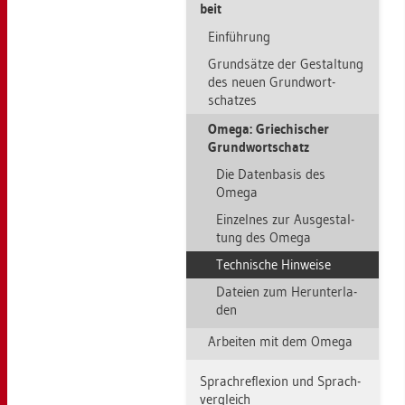
beit
Ein­füh­rung
Grund­sät­ze der Ge­stal­tung
des neuen Grund­wort­
schat­zes
Omega: Grie­chi­scher
Grund­wort­schatz
Die Da­ten­ba­sis des
Omega
Ein­zel­nes zur Aus­ge­stal­
tung des Omega
Tech­ni­sche Hin­wei­se
Da­tei­en zum Her­un­ter­la­
den
Ar­bei­ten mit dem Omega
Sprach­re­fle­xi­on und Sprach­
ver­gleich