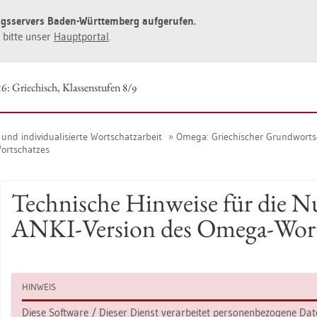
ngs­ser­vers Baden-Würt­tem­berg auf­ge­ru­fen.
ie bitte unser
Haupt­por­tal
.
6: Grie­chisch, Klas­sen­stu­fen 8/9
d in­di­vi­dua­li­sier­te Wort­schatz­ar­beit
Omega: Grie­chi­scher Grund­wort­
ort­schat­zes
Tech­ni­sche Hin­wei­se für die N
ANKI-Ver­si­on des Omega-Wort­
HIN­WEIS
Diese Soft­ware / Die­ser Dienst ver­ar­bei­tet per­so­nen­be­zo­ge­ne Date