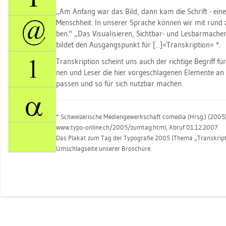
„Am An­fang war das Bild, dann kam die Schrift - eine 
Mensch­heit. In un­se­rer Spra­che kön­nen wir mit rund z
ben." „Das Vi­sua­li­sie­ren, Sicht­bar- und Les­bar­ma­che
bil­det den Aus­gangs­punkt für [...]«Tran­skrip­ti­on» *.
Tran­skrip­ti­on scheint uns auch der rich­ti­ge Be­griff f
nen und Leser die hier vor­ge­schla­ge­nen Ele­men­te an d
pas­sen und so für sich nutz­bar ma­chen.
* Schwei­ze­ri­sche Me­di­en­ge­werk­schaft co­me­dia (Hrsg.) (2005
www.​typo-​on­line.​ch/​2005/​zum­tag.​html, Abruf 01.12.2007
Das Pla­kat zum Tag der Ty­po­gra­fie 2005 (Thema „Tran­skrip­ti­
Um­schlag­sei­te un­se­rer Bro­schü­re.