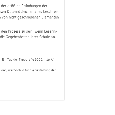
der größ­ten Er­fin­dun­gen der
wei Dut­zend Zei­chen alles be­schrei­
n von nicht ge­schrie­be­nen Ele­men­ten
ür den Pro­zess zu sein, wenn Le­se­rin­
ie Ge­ge­ben­hei­ten ihrer Schu­le an­
): Ein Tag der Ty­po­gra­fie 2005. http://​
on“) war Vor­bild für die Ge­stal­tung der