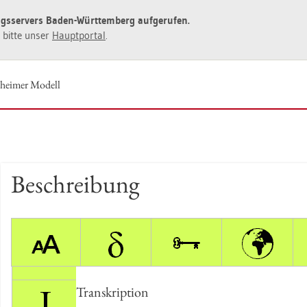
ngs­ser­vers Baden-Würt­tem­berg auf­ge­ru­fen.
ie bitte unser
Haupt­por­tal
.
­hei­mer Mo­dell
Be­schrei­bung
Tran­skrip­ti­on