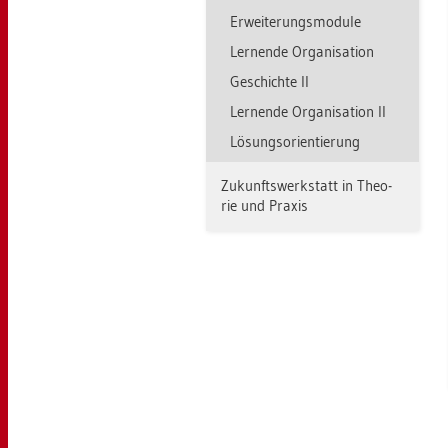
Er­wei­te­rungs­mo­du­le
Ler­nen­de Or­ga­ni­sa­ti­on
Ge­schich­te II
Ler­nen­de Or­ga­ni­sa­ti­on II
Lö­sungs­ori­en­tie­rung
Zu­kunfts­werk­statt in Theo­
rie und Pra­xis