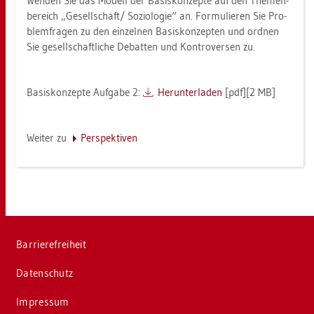
Wen­den Sie das Mo­dell der Ba­sis­kon­zep­te auf den The­men­
be­reich „Ge­sell­schaft/ So­zio­lo­gie“ an. For­mu­lie­ren Sie Pro­
blem­fra­gen zu den ein­zel­nen Ba­sis­kon­zep­ten und ord­nen
Sie ge­sell­schaft­li­che De­bat­ten und Kon­tro­ver­sen zu.
Ba­sis­kon­zep­te Auf­ga­be 2:
Her­un­ter­la­den
[pdf][2 MB]
Wei­ter zu
Per­spek­ti­ven
Bar­rie­re­frei­heit
Da­ten­schutz
Im­pres­sum