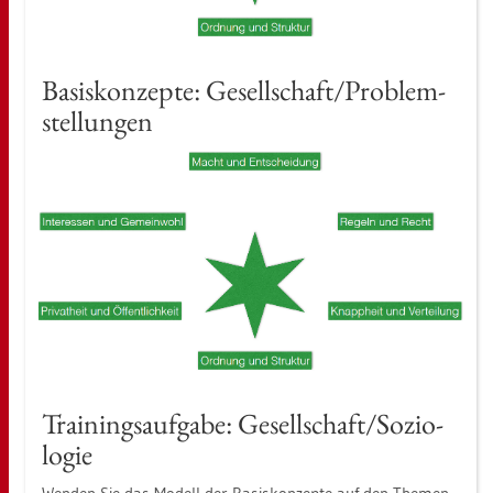
Ba­sis­kon­zep­te: Ge­sell­schaft/Pro­blem­
stel­lun­gen
Trai­nings­auf­ga­be: Ge­sell­schaft/So­zio­
lo­gie