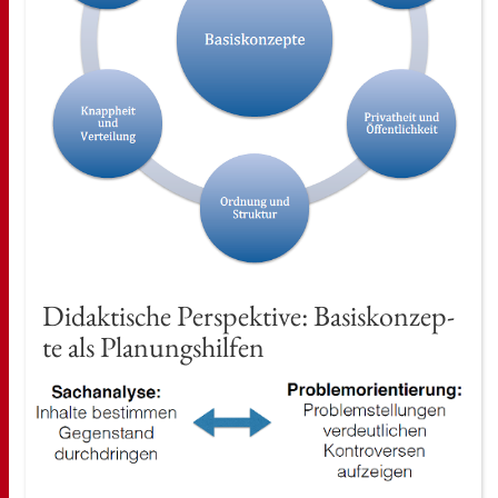
Di­dak­ti­sche Per­spek­ti­ve: Ba­sis­kon­zep­
te als Pla­nungs­hil­fen