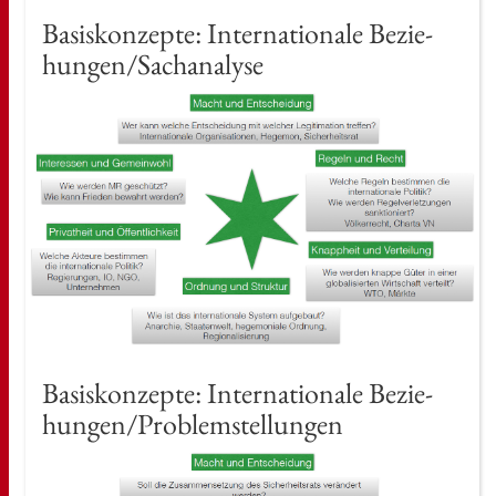
Ba­sis­kon­zep­te: In­ter­na­tio­na­le Be­zie­
hun­gen/Sach­ana­ly­se
Ba­sis­kon­zep­te: In­ter­na­tio­na­le Be­zie­
hun­gen/Pro­blem­stel­lun­gen