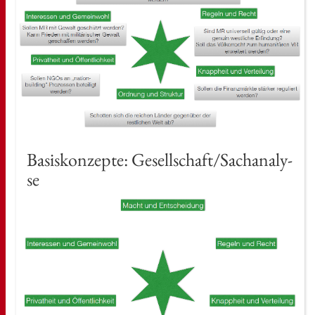
Ba­sis­kon­zep­te: Ge­sell­schaft/Sach­ana­ly­
se