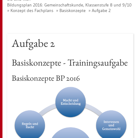
Bil­dungs­plan 2016: Ge­mein­schafts­kun­de, Klas­sen­stu­fe 8 und 9/10
Kon­zept des Fach­plans
Ba­sis­kon­zep­te
Auf­ga­be 2
Auf­ga­be 2
Ba­sis­kon­zep­te - Trai­nings­auf­ga­be
Ba­sis­kon­zep­te BP 2016