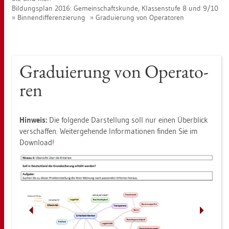
Bil­dungs­plan 2016: Ge­mein­schafts­kun­de, Klas­sen­stu­fe 8 und 9/10
Bin­nen­dif­fe­ren­zie­rung
Gra­du­ie­rung von Ope­ra­to­ren
Gra­du­ie­rung von Ope­ra­to­
ren
Hin­weis:
Die fol­gen­de Dar­stel­lung soll nur einen Über­blick
ver­schaf­fen. Wei­ter­ge­hen­de In­for­ma­tio­nen fin­den Sie im
Down­load!